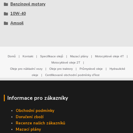
Benzínové motory
10W-40
Amsoil
Domů
|
Kontakt
|
Specifikace olejů
|
Mazací plány
|
Motocyklové oleje 4T
|
Motocyklové oleje 2T
|
Oleje pro nákladní vozy
|
Oleje pro traktory
|
Průmyslové oleje
|
Hydraulické
oleje
|
Certifikované obchodní podmínky dTest
Informace pro zákazníky
Obchodní podmínky
Doručení zboží
Recenze našich zákazníků
Mazací plány