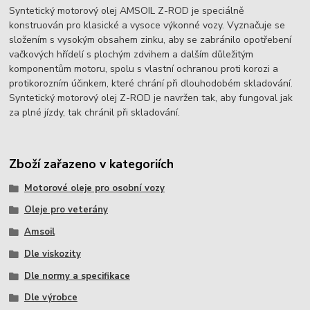
Syntetický motorový olej AMSOIL Z-ROD je speciálně
konstruován pro klasické a vysoce výkonné vozy. Vyznačuje se
složením s vysokým obsahem zinku, aby se zabránilo opotřebení
vačkových hřídelí s plochým zdvihem a dalším důležitým
komponentům motoru, spolu s vlastní ochranou proti korozi a
protikorozním účinkem, které chrání při dlouhodobém skladování.
Syntetický motorový olej Z-ROD je navržen tak, aby fungoval jak
za plné jízdy, tak chránil při skladování.
Zboží zařazeno v kategoriích
Motorové oleje pro osobní vozy
Oleje pro veterány
Amsoil
Dle viskozity
Dle normy a specifikace
Dle výrobce