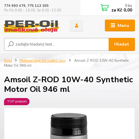
0
ks
774 993 479, 775 113 255
za
Kč 0,00
Po-Pá 9.00 - 16.00, So 9.00 -12.00
Menu
Hledat
Úvod
Motorové oleje pro osobní vozy
Amsoil Z-ROD 10W-40 Synthetic
Motor Oil 946 ml
Amsoil Z-ROD 10W-40 Synthetic
Motor Oil 946 ml
TOP produkt