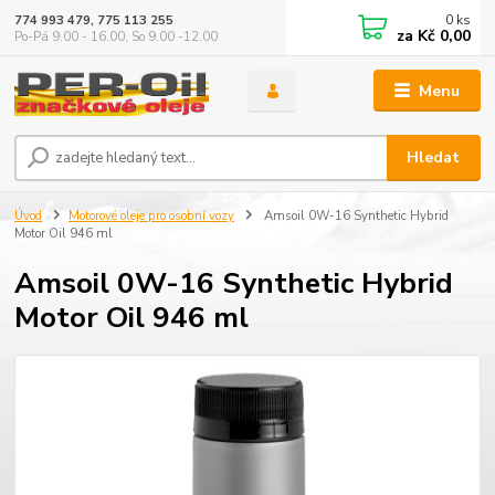
0
ks
774 993 479, 775 113 255
za
Kč 0,00
Po-Pá 9.00 - 16.00, So 9.00 -12.00
Menu
Hledat
Úvod
Motorové oleje pro osobní vozy
Amsoil 0W-16 Synthetic Hybrid
Motor Oil 946 ml
Amsoil 0W-16 Synthetic Hybrid
Motor Oil 946 ml