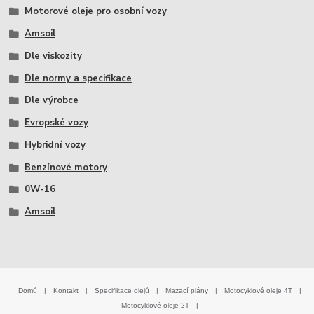
Motorové oleje pro osobní vozy
Amsoil
Dle viskozity
Dle normy a specifikace
Dle výrobce
Evropské vozy
Hybridní vozy
Benzínové motory
0W-16
Amsoil
Domů
|
Kontakt
|
Specifikace olejů
|
Mazací plány
|
Motocyklové oleje 4T
|
Motocyklové oleje 2T
|