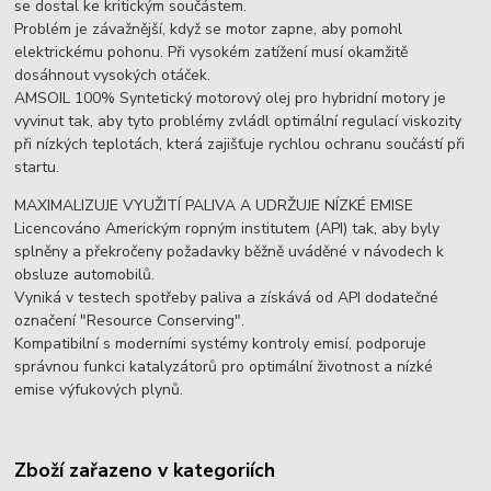
se dostal ke kritickým součástem.
Problém je závažnější, když se motor zapne, aby pomohl
elektrickému pohonu. Při vysokém zatížení musí okamžitě
dosáhnout vysokých otáček.
AMSOIL 100% Syntetický motorový olej pro hybridní motory je
vyvinut tak, aby tyto problémy zvládl optimální regulací viskozity
při nízkých teplotách, která zajišťuje rychlou ochranu součástí při
startu.
MAXIMALIZUJE VYUŽITÍ PALIVA A UDRŽUJE NÍZKÉ EMISE
Licencováno Americkým ropným institutem (API) tak, aby byly
splněny a překročeny požadavky běžně uváděné v návodech k
obsluze automobilů.
Vyniká v testech spotřeby paliva a získává od API dodatečné
označení "Resource Conserving".
Kompatibilní s moderními systémy kontroly emisí, podporuje
správnou funkci katalyzátorů pro optimální životnost a nízké
emise výfukových plynů.
Zboží zařazeno v kategoriích