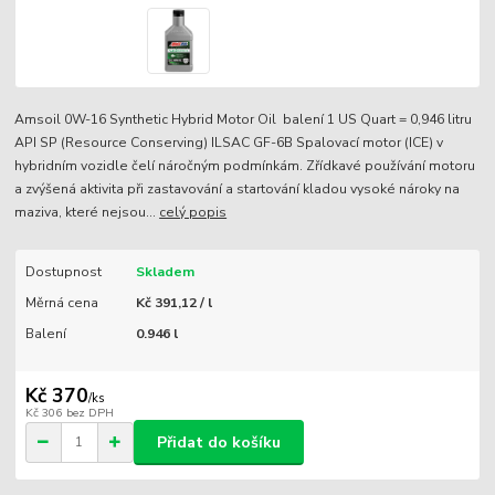
Amsoil 0W-16 Synthetic Hybrid Motor Oil balení 1 US Quart = 0,946 litru
API SP (Resource Conserving) ILSAC GF-6B Spalovací motor (ICE) v
hybridním vozidle čelí náročným podmínkám. Zřídkavé používání motoru
a zvýšená aktivita při zastavování a startování kladou vysoké nároky na
maziva, které nejsou...
celý popis
Dostupnost
Skladem
Měrná cena
Kč 391,12 / l
Balení
0.946 l
Kč 370
/
ks
Kč 306
bez DPH
Přidat do košíku