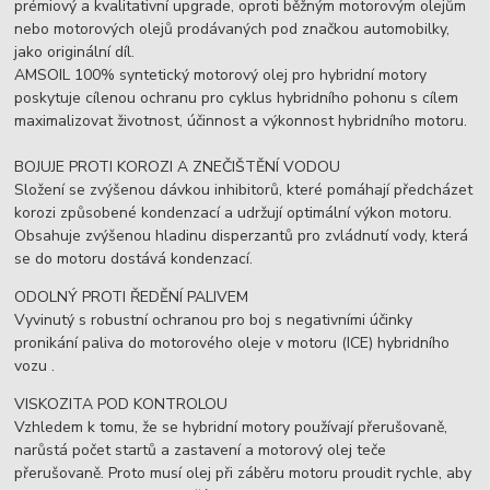
prémiový a kvalitativní upgrade, oproti běžným motorovým olejům
nebo motorových olejů prodávaných pod značkou automobilky,
jako originální díl.
AMSOIL 100% syntetický motorový olej pro hybridní motory
poskytuje cílenou ochranu pro cyklus hybridního pohonu s cílem
maximalizovat životnost, účinnost a výkonnost hybridního motoru.
BOJUJE PROTI KOROZI A ZNEČIŠTĚNÍ VODOU
Složení se zvýšenou dávkou inhibitorů, které pomáhají předcházet
korozi způsobené kondenzací a udržují optimální výkon motoru.
Obsahuje zvýšenou hladinu disperzantů pro zvládnutí vody, která
se do motoru dostává kondenzací.
ODOLNÝ PROTI ŘEDĚNÍ PALIVEM
Vyvinutý s robustní ochranou pro boj s negativními účinky
pronikání paliva do motorového oleje v motoru (ICE) hybridního
vozu .
VISKOZITA POD KONTROLOU
Vzhledem k tomu, že se hybridní motory používají přerušovaně,
narůstá počet startů a zastavení a motorový olej teče
přerušovaně. Proto musí olej při záběru motoru proudit rychle, aby