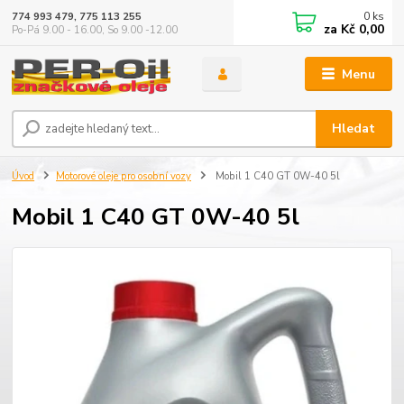
0
ks
774 993 479, 775 113 255
za
Kč 0,00
Po-Pá 9.00 - 16.00, So 9.00 -12.00
Menu
Hledat
Úvod
Motorové oleje pro osobní vozy
Mobil 1 C40 GT 0W-40 5l
Mobil 1 C40 GT 0W-40 5l