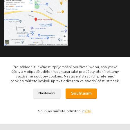
Kontakty
Pro základní funkčnost, zpříjemnění používání webu, analytické
účely a v případě udělení souhlasu také pro účely cílení reklamy
využíváme soubory cookies. Nastavení vlastních preferencí
cookies můžete kdykoli upravit odkazem ve spodní části stránek.
Souhlasím
Nastavení
Telefon pro technické dotazy: 775 113 255
Souhlas můžete odmítnout
zde
.
Telefon do našeho obchodu : 774 993 479
info@znackoveoleje.cz