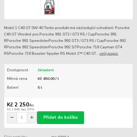
Mobil 1 C40 GT 0W-40 Tento produkt má následující schválení: Porsche
C40 GT Vhodné pro:Porsche 991 GT3 / GT3 RS / CupPorsche 991
RPorsche 991 SpeedsterPorsche 992 GT3 / GT3 RS / CupPorsche 992
RPorsche 992 SpeedsterPorsche 992 S/TPorsche 718 Cayman GT4
RSPorsche 718 Boxster Spyder RS Mobil 1™ C40 GT...
celý popis
Dostupnost
Skladem
Měrná cena
Kč 450,00 / l
Balení
5 l
Kč 2 250
/
ks
Kč 1 860
bez DPH
Přidat do košíku