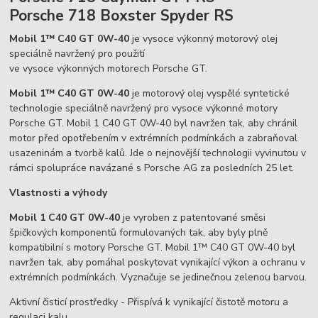
Porsche 718 Boxster Spyder RS
Mobil 1™ C40 GT 0W-40
je vysoce výkonný motorový olej
speciálně navržený pro použití
ve vysoce výkonných motorech Porsche GT.
Mobil 1™ C40 GT 0W-40
je motorový olej vyspělé syntetické
technologie speciálně navržený pro vysoce výkonné motory
Porsche GT. Mobil 1 C40 GT 0W-40 byl navržen tak, aby chránil
motor před opotřebením v extrémních podmínkách a zabraňoval
usazeninám a tvorbě kalů. Jde o nejnovější technologii vyvinutou v
rámci spolupráce navázané s Porsche AG za posledních 25 let.
Vlastnosti a výhody
Mobil 1 C40 GT 0W-40
je vyroben z patentované směsi
špičkových komponentů formulovaných tak, aby byly plně
kompatibilní s motory Porsche GT. Mobil 1™ C40 GT 0W-40 byl
navržen tak, aby pomáhal poskytovat vynikající výkon a ochranu v
extrémních podmínkách. Vyznačuje se jedinečnou zelenou barvou.
Aktivní čisticí prostředky - Přispívá k vynikající čistotě motoru a
regulaci kalu