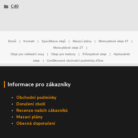
C40
Domů
|
Kontakt
|
Specifikace olejů
|
Mazací plány
|
Motocyklové oleje 4T
|
Motocyklové oleje 2T
|
Oleje pro nákladní vozy
|
Oleje pro traktory
|
Průmyslové oleje
|
Hydraulické
oleje
|
Certifikované obchodní podmínky dTest
Informace pro zákazníky
Obchodní podmínky
Doručení zboží
Recenze našich zákazníků
Mazací plány
Obecná doporučení