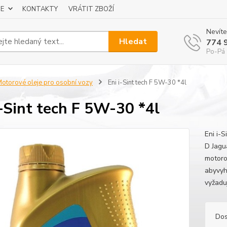
E
KONTAKTY
VRÁTIT ZBOŽÍ
Nevíte
Hledat
774 
Po-Pá 
otorové oleje pro osobní vozy
Eni i-Sint tech F 5W-30 *4l
i-Sint tech F 5W-30 *4l
Eni i-
D Jagu
motoro
abyvyh
vyžadu
Dos