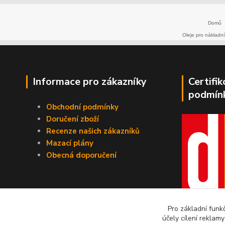
Domů
Oleje pro nákladní
Informace pro zákazníky
Certifi
podmín
Obchodní podmínky
Doručení zboží
Recenze našich zákazníků
Mazací plány
Obecná doporučení
Pro základní funk
účely cílení reklam