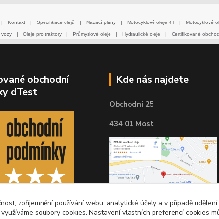
|
Kontakt
|
Specifikace olejů
|
Mazací plány
|
Motocyklové oleje 4T
|
Motocyklové ol
 vozy
|
Oleje pro traktory
|
Průmyslové oleje
|
Hydraulické oleje
|
Certifikované obcho
kované obchodní
Kde nás najdete
ky dTest
Obchodní 25
434 01 Most
čnost, zpříjemnění používání webu, analytické účely a v případě udělení
y využíváme soubory cookies. Nastavení vlastních preferencí cookies mů