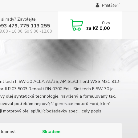
Přihlášení
 si rady? Zavolejte.
0
ks
993 479, 775 113 255
za
Kč 0,00
9.00 - 16.00, So 9.00 -12.00
Sint tech F 5W-30 ACEA A5/B5, API SL/CF Ford WSS M2C 913-
ar JLR.03.5003 Renault RN 0700 Eni i-Sint tech F 5W-30 je
vý olej syntetické technologie, navržený a formulovaný tak,
ovoval potřebám nejnovější generace motorů Ford, které
jí motorový olej splňujícípožadavky spec...
celý popis
tupnost
Skladem