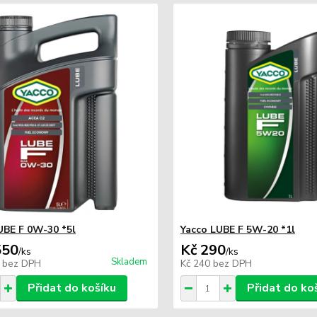
UBE F 0W-30 *5l
Yacco LUBE F 5W-20 *1l
550
Kč 290
/
ks
/
ks
Skladem
1
bez DPH
Kč 240
bez DPH
Přidat do košíku
Přidat do ko