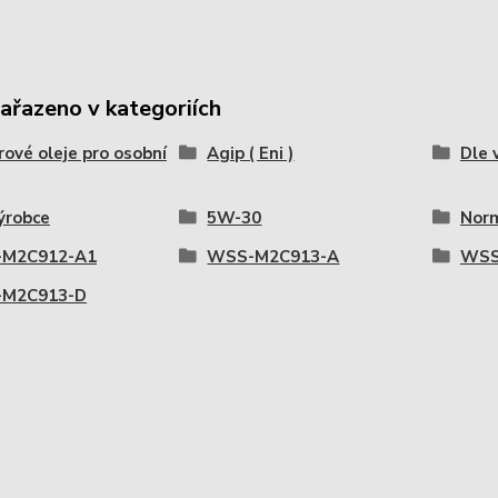
zařazeno v kategoriích
ové oleje pro osobní
Agip ( Eni )
Dle 
ýrobce
5W-30
Nor
M2C912-A1
WSS-M2C913-A
WSS
M2C913-D