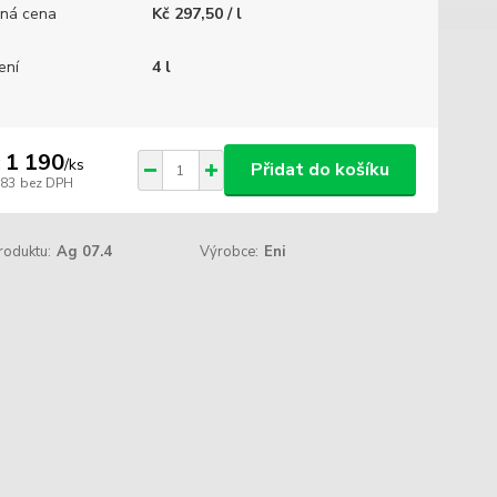
ná cena
Kč 297,50 / l
ení
4 l
 1 190
/
ks
Přidat do košíku
983
bez DPH
roduktu:
Ag 07.4
Výrobce:
Eni