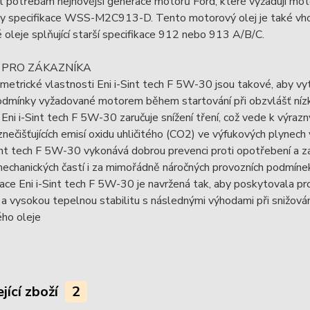
 potřebám nejnovější generace motorů Ford, které vyžadují motor
y specifikace WSS-M2C913-D. Tento motorový olej je také vhod
oleje splňující starší specifikace 912 nebo 913 A/B/C.
 PRO ZÁKAZNÍKA
metrické vlastnosti Eni i-Sint tech F 5W-30 jsou takové, aby vyt
odmínky vyžadované motorem během startování při obzvlášť nízk
 Eni i-Sint tech F 5W-30 zaručuje snížení tření, což vede k výra
 znečišťujících emisí oxidu uhličitého (CO2) ve výfukových plynech 
int tech F 5W-30 vykonává dobrou prevenci proti opotřebení a za
echanických častí i za mimořádně náročných provozních podmíne
ce Eni i-Sint tech F 5W-30 je navržená tak, aby poskytovala pr
a vysokou tepelnou stabilitu s následnými výhodami při snižová
ho oleje
jící zboží
2