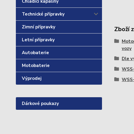
Chladící kapaliny
Technické přípravky
Zimní přípravky
Zboží 
Letní přípravky
Motor
vozy
Autobaterie
Dle v
Motobaterie
WSS-
Výprodej
WSS-
Dárkové poukazy