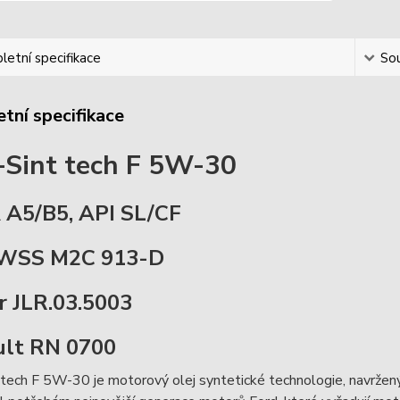
etní specifikace
Sou
tní specifikace
i-Sint tech F 5W-30
A5/B5, API SL/CF
 WSS M2C 913-D
r JLR.03.5003
lt RN 0700
t tech F 5W-30 je motorový olej syntetické technologie, navržen