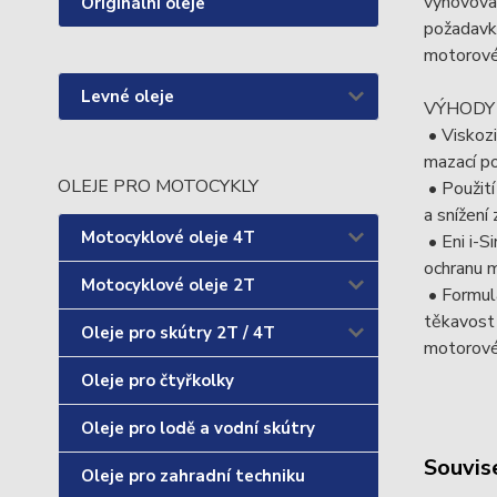
vyhovoval
Originální oleje
požadavk
motorové 
Levné oleje
VÝHODY
• Viskozi
mazací p
OLEJE PRO MOTOCYKLY
• Použití
a snížení
Motocyklové oleje 4T
• Eni i-S
ochranu m
Motocyklové oleje 2T
• Formula
těkavost 
Oleje pro skútry 2T / 4T
motorové
Oleje pro čtyřkolky
Oleje pro lodě a vodní skútry
Souvise
Oleje pro zahradní techniku