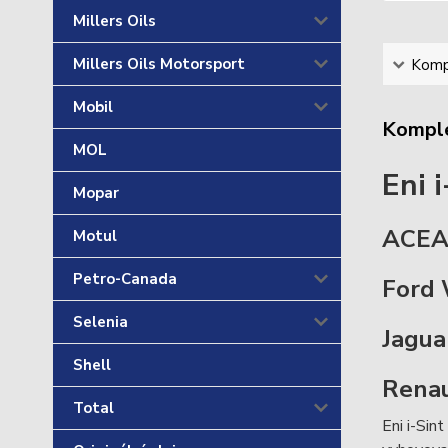
Millers Oils
Millers Oils Motorsport
Kompl
Mobil
Komple
MOL
Eni 
Mopar
ACEA 
Motul
Petro-Canada
Ford
Selenia
Jagua
Shell
Renau
Total
Eni i-Sin