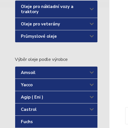
Oleje pro nákladní vozy a
traktory
Oleje pro veterány
Průmyslové oleje
Výběr oleje podle výrobce
Amsoil
Yacco
Agip ( Eni )
Castrol
Fuchs