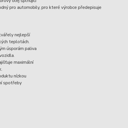
ový olej splňující
ný pro automobily, pro které výrobce předepisuje
vářely nejlepší
ých teplotách.
zným úsporám paliva
vozidla.
jišťuje maximální
k.
oduktu nízkou
ní spotřeby