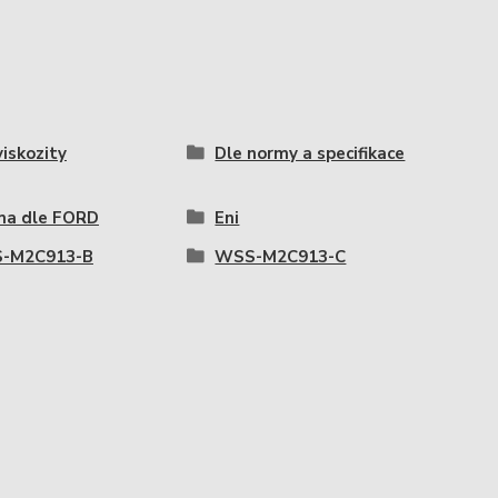
viskozity
Dle normy a specifikace
ma dle FORD
Eni
-M2C913-B
WSS-M2C913-C