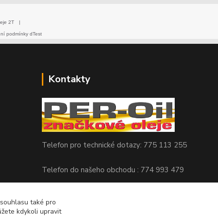
eje 2T
|
dní podmínky dTest
Kontakty
Telefon pro technické dotazy: 775 113 255
Telefon do našeho obchodu : 774 993 479
info@znackoveoleje.cz
 souhlasu také pro
žete kdykoli upravit