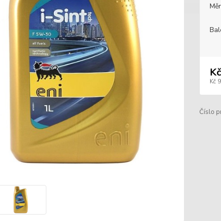
Měr
Bal
Kč
Kč 
Číslo p