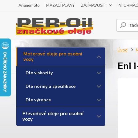
Arianemoto
MAZACÍ PLÁNY
ZAJÍMAVOSTI
INFORMAC
Úvod
M
Motorové oleje pro osobní
vozy
Eni 
Dle viskozity
Dle normy a specifikace
Dle výrobce
Převodové oleje pro osobní
vozy