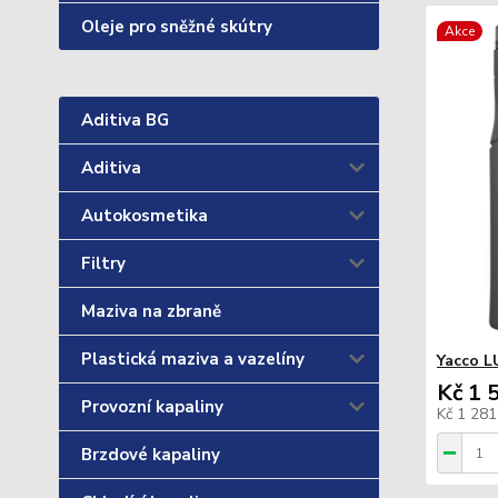
Oleje pro sněžné skútry
Akce
Aditiva BG
Aditiva
Autokosmetika
Filtry
Maziva na zbraně
Plastická maziva a vazelíny
Yacco L
Kč 1 
Provozní kapaliny
Kč 1 28
Brzdové kapaliny