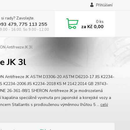
Přihlášení
 si rady? Zavolejte.
0
ks
993 479, 775 113 255
za
Kč 0,00
9.00 - 16.00, So 9.00 -12.00
ON Antifreeze JK 3l
e JK 3l
N Antifreeze JK ASTM D3306-20 ASTM D6210-17 JIS K2234-
IS K2234-2006 JIS K2234-2018 KS M 2142:2014 GB 29743-
NE 26-361-88/1 SHERON Antifreeze JK je modrozelená
cí kapalina speciálně vyvinuta pro japonské a korejské vozy a
oncern Stallantis s prodlouženou výměnnou lhůtou 5 ...
celý