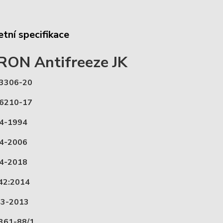
tní specifikace
ON Antifreeze JK
3306-20
6210-17
34-1994
34-2006
34-2018
42:2014
43-2013
361-88/1