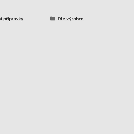
í přípravky
Dle výrobce