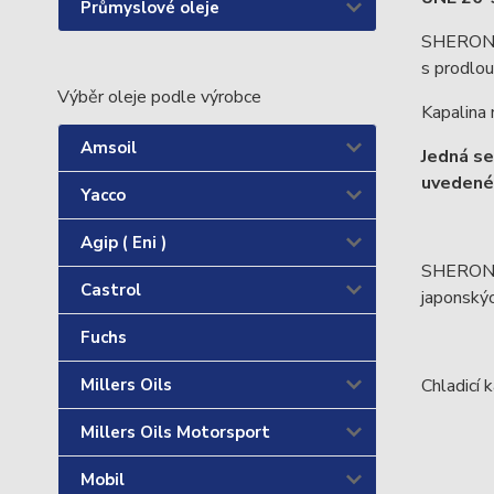
Průmyslové oleje
SHERON An
s prodlo
Výběr oleje podle výrobce
Kapalina 
Amsoil
Jedná se
uvedené 
Yacco
Agip ( Eni )
SHERON An
Castrol
japonskýc
Fuchs
Millers Oils
Chladicí 
Millers Oils Motorsport
Mobil