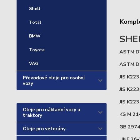
Shell
Komple
Total
SHER
BMW
Toyota
ASTM D
VAG
ASTM D
JIS K22
Převodové oleje pro osobní
vozy
JIS K22
JIS K22
Oleje pro nákladní vozy a
KS M 21
traktory
GB 297
Oleje pro veterány
UNE 26-