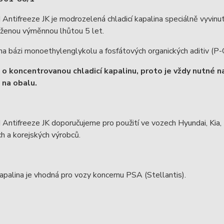
tifreeze JK je modrozelená chladicí kapalina speciálně vyvinuta
uženou výměnnou lhůtou 5 let.
na bázi monoethylenglykolu a fosfátových organických aditiv (P-O
 o koncentrovanou chladicí kapalinu, proto je vždy nutné 
na obalu.
tifreeze JK doporučujeme pro použití ve vozech Hyundai, Kia, 
h a korejských výrobců.
kapalina je vhodná pro vozy koncernu PSA (Stellantis).