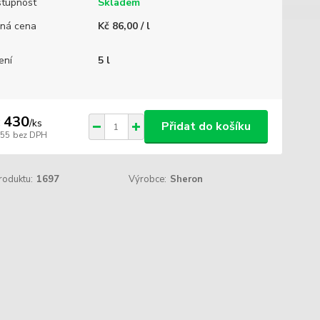
tupnost
Skladem
ná cena
Kč 86,00 / l
ení
5 l
 430
/
ks
Přidat do košíku
355
bez DPH
roduktu:
1697
Výrobce:
Sheron