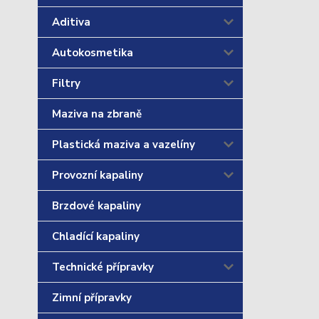
Aditiva
Autokosmetika
Filtry
Maziva na zbraně
Plastická maziva a vazelíny
Provozní kapaliny
Brzdové kapaliny
Chladící kapaliny
Technické přípravky
Zimní přípravky