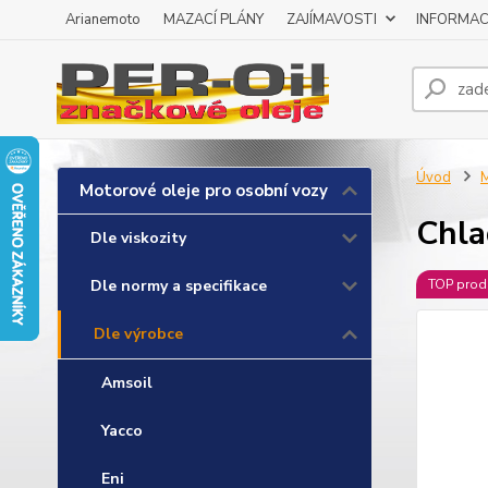
Arianemoto
MAZACÍ PLÁNY
ZAJÍMAVOSTI
INFORMAC
Úvod
M
Motorové oleje pro osobní vozy
Chla
Dle viskozity
Dle normy a specifikace
TOP prod
Dle výrobce
Amsoil
Yacco
Eni