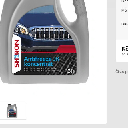
Dos
Měr
Bal
Kč
Kč 
Číslo p