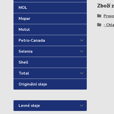
Zboží 
MOL
Provo
Mopar
- Chl
Motul
Petro-Canada
Selenia
Shell
Total
Originální oleje
Levné oleje