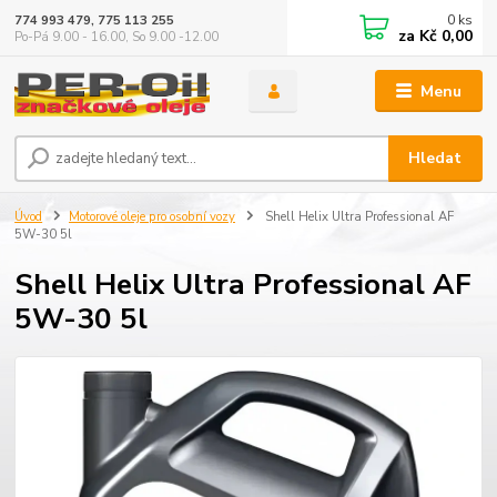
0
ks
774 993 479, 775 113 255
za
Kč 0,00
Po-Pá 9.00 - 16.00, So 9.00 -12.00
Menu
Hledat
Úvod
Motorové oleje pro osobní vozy
Shell Helix Ultra Professional AF
5W-30 5l
Shell Helix Ultra Professional AF
5W-30 5l