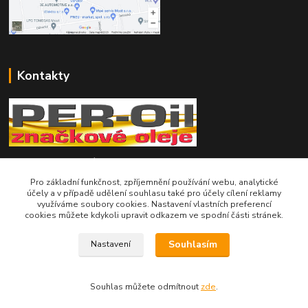
Kontakty
Telefon pro technické dotazy: 775 113 255
Pro základní funkčnost, zpříjemnění používání webu, analytické
Telefon do našeho obchodu : 774 993 479
účely a v případě udělení souhlasu také pro účely cílení reklamy
využíváme soubory cookies. Nastavení vlastních preferencí
cookies můžete kdykoli upravit odkazem ve spodní části stránek.
info@znackoveoleje.cz
Souhlasím
Nastavení
Souhlas můžete odmítnout
zde
.
Vytvořeno na
Eshop-rychle.cz