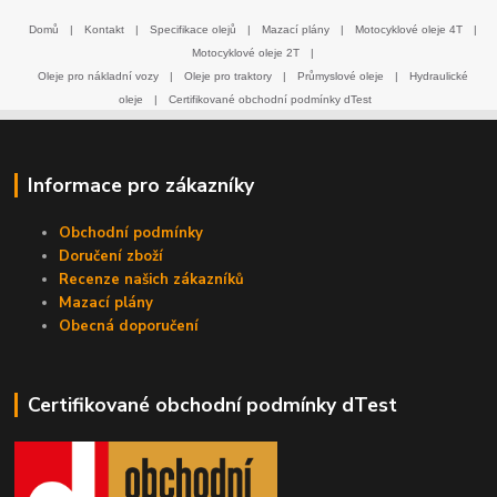
Domů
|
Kontakt
|
Specifikace olejů
|
Mazací plány
|
Motocyklové oleje 4T
|
Motocyklové oleje 2T
|
Oleje pro nákladní vozy
|
Oleje pro traktory
|
Průmyslové oleje
|
Hydraulické
oleje
|
Certifikované obchodní podmínky dTest
Informace pro zákazníky
Obchodní podmínky
Doručení zboží
Recenze našich zákazníků
Mazací plány
Obecná doporučení
Certifikované obchodní podmínky dTest