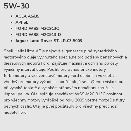
5W-30
ACEA A5/B5
API SL
FORD WSS-M2C913C
FORD WSS-M2C913-D
Jaguar Land Rover STJLR.03.5003
Shell Helix Ultra AF je nejnovější generace plně syntetického
motorového oleje vyvinutého speciálně pro potřeby benzínových a
dieselových motorů Ford. Zajišťuje maximální ochranu po celý
výměnný interval oleje. Použití pro atmosférické motory,
turbomotory a víceventilové motory Ford osobních vozidel. Je
vhodný pro motory vyžadující použití olejů se sníženou viskozitou
při vysoké teplotě a vysokém střihovém namáhání zaručující
úsporu paliva. Olej splňuje specifikaci WSS-M2C 913C povinnou
pro všechny motory vyráběné od roku 2009 včetně motorů s filtry
pevných částic. Olej je plně použitelný pro všechny předchozí
modely Ford.