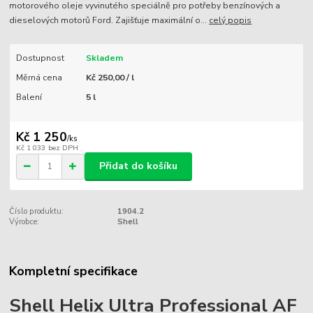
motorového oleje vyvinutého speciálně pro potřeby benzínových a
dieselových motorů Ford. Zajišťuje maximální o...
celý popis
Dostupnost
Skladem
Měrná cena
Kč 250,00 / l
Balení
5 l
Kč 1 250
/
ks
Kč 1 033
bez DPH
Přidat do košíku
Číslo produktu:
1904.2
Výrobce:
Shell
Kompletní specifikace
Shell Helix Ultra Professional AF