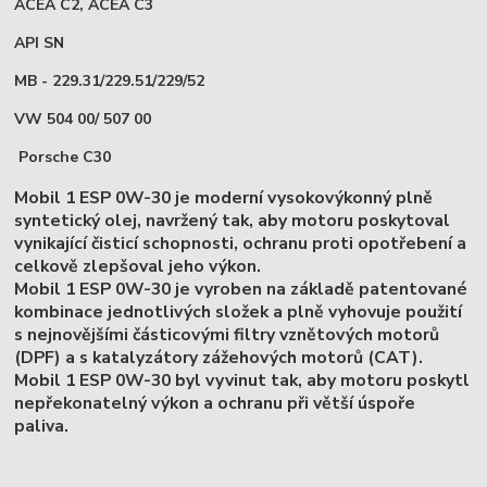
ACEA C2, ACEA C3
API SN
MB - 229.31/229.51/229/52
VW 504 00/ 507 00
Porsche C30
Mobil
1 ESP 0W-30 je moderní vysokovýkonný plně
syntetický olej, navržený tak, aby motoru poskytoval
vynikající čisticí schopnosti, ochranu proti opotřebení a
celkově zlepšoval jeho výkon.
Mobil 1 ESP 0W-30 je vyroben na základě patentované
kombinace jednotlivých složek a plně vyhovuje použití
s nejnovějšími částicovými filtry vznětových motorů
(DPF) a s katalyzátory zážehových motorů (CAT).
Mobil 1 ESP 0W-30 byl vyvinut tak, aby motoru poskytl
nepřekonatelný výkon a ochranu při větší úspoře
paliva.