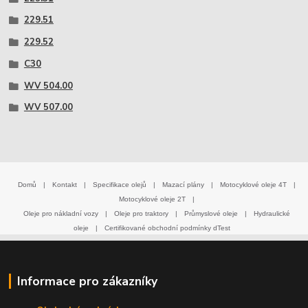
229.51
229.52
C30
WV 504.00
WV 507.00
Domů
|
Kontakt
|
Specifikace olejů
|
Mazací plány
|
Motocyklové oleje 4T
|
Motocyklové oleje 2T
|
Oleje pro nákladní vozy
|
Oleje pro traktory
|
Průmyslové oleje
|
Hydraulické
oleje
|
Certifikované obchodní podmínky dTest
Informace pro zákazníky