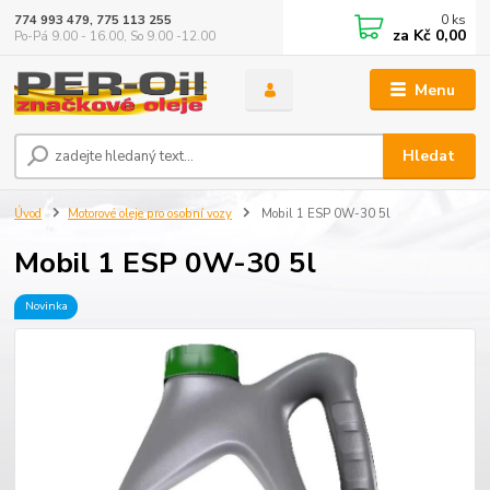
0
ks
774 993 479, 775 113 255
za
Kč 0,00
Po-Pá 9.00 - 16.00, So 9.00 -12.00
Menu
Hledat
Úvod
Motorové oleje pro osobní vozy
Mobil 1 ESP 0W-30 5l
Mobil 1 ESP 0W-30 5l
Novinka