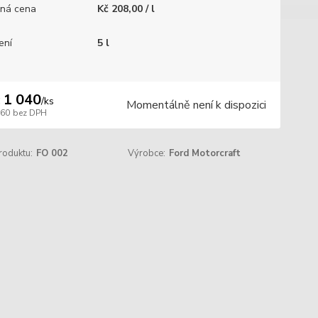
ná cena
Kč 208,00 / l
ení
5 l
 1 040
/
ks
Momentálně není k dispozici
860
bez DPH
roduktu:
FO 002
Výrobce:
Ford Motorcraft