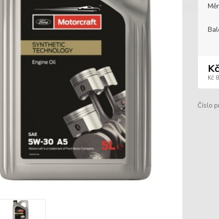
Měr
Bal
Kč
Kč 
Číslo p