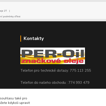
eje 2T
|
dní podmínky dTest
Kontakty
Telefon pro technické dotazy: 775 113 255
Telefon do našeho obchodu : 774 993 479
info@znackoveoleje.cz
 souhlasu také pro
žete kdykoli upravit