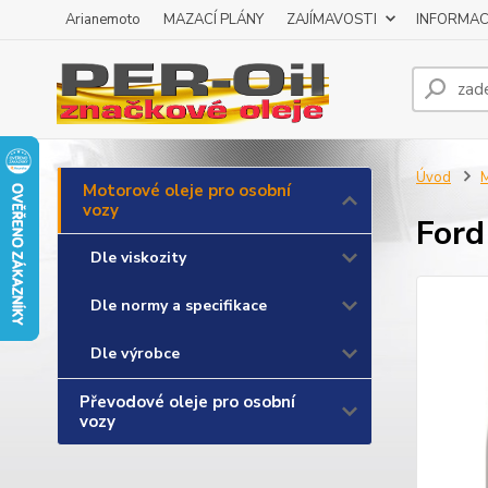
Arianemoto
MAZACÍ PLÁNY
ZAJÍMAVOSTI
INFORMAC
Úvod
M
Motorové oleje pro osobní
vozy
Ford
Dle viskozity
Dle normy a specifikace
Dle výrobce
Převodové oleje pro osobní
vozy