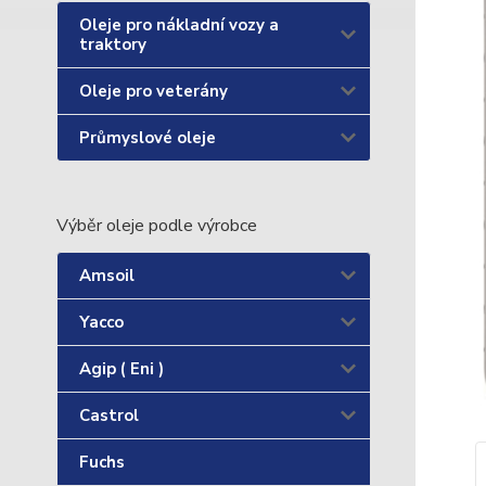
Oleje pro nákladní vozy a
traktory
Oleje pro veterány
Průmyslové oleje
Výběr oleje podle výrobce
Amsoil
Yacco
Agip ( Eni )
Castrol
Fuchs