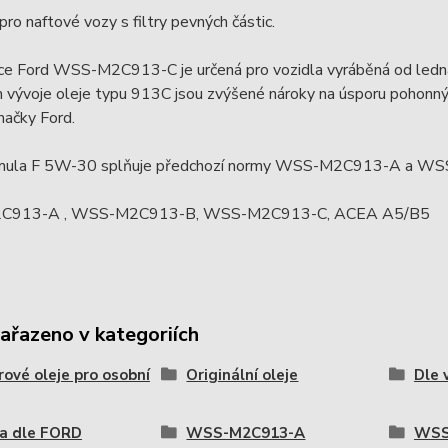
pro naftové vozy s filtry pevných částic.
ace Ford WSS-M2C913-C je určená pro vozidla vyráběná od led
vývoje oleje typu 913C jsou zvýšené nároky na úsporu pohonný
načky Ford.
rmula F 5W-30 splňuje předchozí normy WSS-M2C913-A a W
913-A , WSS-M2C913-B, WSS-M2C913-C, ACEA A5/B5
zařazeno v kategoriích
ové oleje pro osobní
Originální oleje
Dle 
a dle FORD
WSS-M2C913-A
WSS