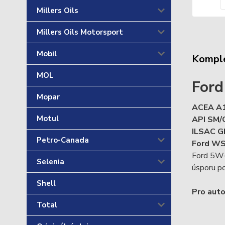
Millers Oils
Millers Oils Motorsport
Mobil
Komple
MOL
Ford
Mopar
ACEA A
Motul
API SM/
ILSAC G
Petro-Canada
Ford W
Ford 5W-3
Selenia
úsporu po
Shell
Pro auto
Total