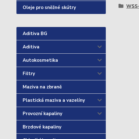
WSS-
Oleje pro sněžné skútry
Aditiva BG
Aditiva
Autokosmetika
Filtry
Maziva na zbraně
Plastická maziva a vazelíny
Provozní kapaliny
Brzdové kapaliny