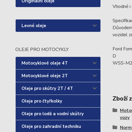
Originální oleje
Vhodné i 
Specifik
Levné oleje
Důvodem 
vozidel z
Ford Fo
OLEJE PRO MOTOCYKLY
D
WSS-M2C
Motocyklové oleje 4T
Motocyklové oleje 2T
Oleje pro skútry 2T / 4T
Zboží 
Oleje pro čtyřkolky
Motor
Oleje pro lodě a vodní skútry
vozy
Oleje pro zahradní techniku
Norm