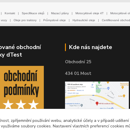
|
Kontakt
|
Specifikace olejů
|
Mazací plány
|
Motocyklové oleje 4T
|
Motocyklové ol
 vozy
|
Oleje pro traktory
|
Průmyslové oleje
|
Hydraulické oleje
|
Certifikované obcho
kované obchodní
Kde nás najdete
ky dTest
Obchodní 25
434 01 Most
čnost, zpříjemnění používání webu, analytické účely a v případě udělení
y využíváme soubory cookies. Nastavení vlastních preferencí cookies mů