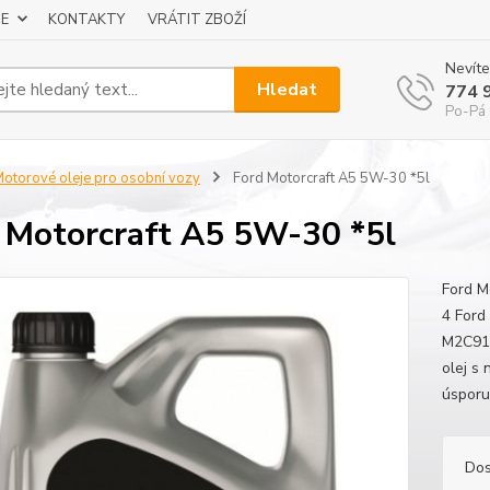
E
KONTAKTY
VRÁTIT ZBOŽÍ
Nevíte
Hledat
774 
Po-Pá 
otorové oleje pro osobní vozy
Ford Motorcraft A5 5W-30 *5l
 Motorcraft A5 5W-30 *5l
Ford M
4 For
M2C913
olej s
úsporu
Dos