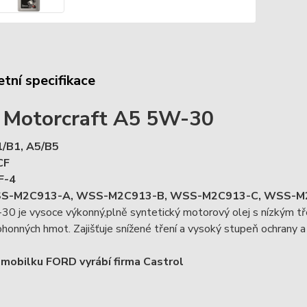
tní specifikace
 Motorcraft A5 5W-30
1/B1,
A5/B5
CF
F-4
SS-M2C913-A, WSS-M2C913-B, WSS-M2C913-C, WSS-M
0 je vysoce výkonný,plně syntetický motorový olej s nízkým tř
honných hmot. Zajišťuje snížené tření a vysoký stupeň ochrany a 
mobilku FORD vyrábí firma Castrol