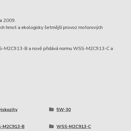
na 2009.
ch hmot a ekologicky šetrnější provoz motorových
SS-M2C913-B a nově přidává normu WSS-M2C913-C a
viskozity
5W-30
-M2C913-B
WSS-M2C913-C