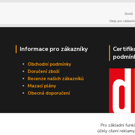
Domů
Oleje pro nákladní
Informace pro zákazníky
Certifi
podmín
Obchodní podmínky
Doručení zboží
Recenze našich zákazníků
Mazací plány
Obecná doporučení
Pro základní funk
účely cílení reklam