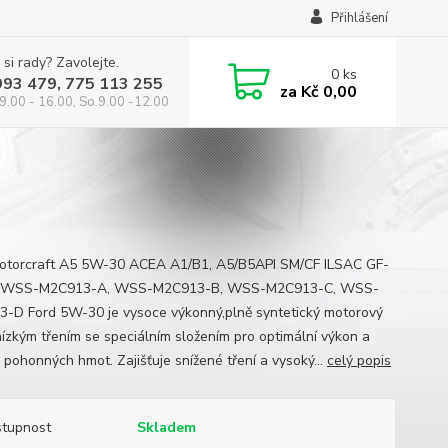
Přihlášení
 si rady? Zavolejte.
0
ks
993 479, 775 113 255
za
Kč 0,00
9.00 - 16.00, So 9.00 -12.00
otorcraft A5 5W-30 ACEA A1/B1, A5/B5API SM/CF ILSAC GF-
d WSS-M2C913-A, WSS-M2C913-B, WSS-M2C913-C, WSS-
-D Ford 5W-30 je vysoce výkonný,plně syntetický motorový
 nízkým třením se speciálním složením pro optimální výkon a
 pohonných hmot. Zajišťuje snížené tření a vysoký...
celý popis
tupnost
Skladem