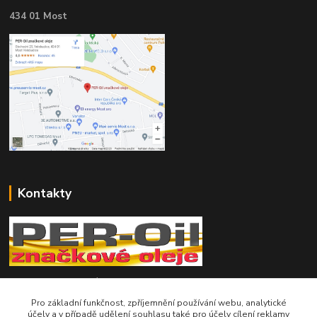
434 01 Most
Kontakty
Telefon pro technické dotazy: 775 113 255
Pro základní funkčnost, zpříjemnění používání webu, analytické
Telefon do našeho obchodu : 774 993 479
účely a v případě udělení souhlasu také pro účely cílení reklamy