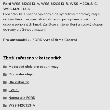
Ford WSS-M2C913-A, WSS-M2C913-B, WSS-M2C913-C,
WSS-M2C913-D
Ford 5W-30 je vysoce výkonný,plně syntetický motorový olej s
nízkým třením se speciálním složením pro optimální výkon a
úsporu pohonných hmot. Zajišťuje snížené tření a vysoký stupeň
ochrany a účinnosti mazání.
Pro automobilku FORD vyrábí firma Castrol
Zboží zařazeno v kategoriích
Motorové oleje pro osobní vozy
Originální oleje
Dle viskozity
5W-30
Norma dle FORD
WSS-M2C913-A