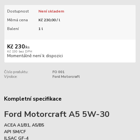
Dostupnost
Není skladem
Měrná cena
Kč 230,00 / l
Balení
1 l
Kč 230
/
ks
Kč 190
bez DPH
Momentálně není k dispozici
Číslo produktu:
FO 001
Výrobce:
Ford Motorcraft
Kompletní specifikace
Ford Motorcraft A5 5W-30
ACEA A1/B1,
A5/B5
API SM/CF
ILSAC GF-4