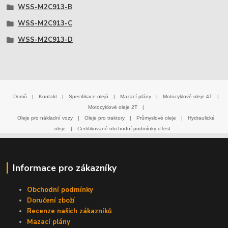
WSS-M2C913-B
WSS-M2C913-C
WSS-M2C913-D
Domů
|
Kontakt
|
Specifikace olejů
|
Mazací plány
|
Motocyklové oleje 4T
|
Motocyklové oleje 2T
|
Oleje pro nákladní vozy
|
Oleje pro traktory
|
Průmyslové oleje
|
Hydraulické
oleje
|
Certifikované obchodní podmínky dTest
Informace pro zákazníky
Obchodní podmínky
Doručení zboží
Recenze našich zákazníků
Mazací plány