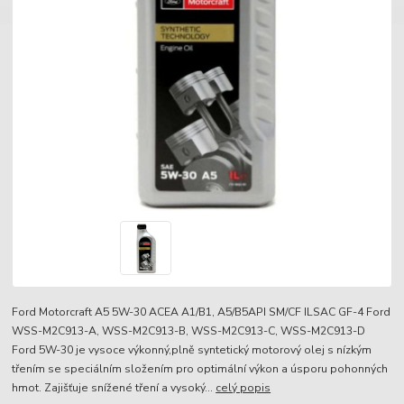
Ford Motorcraft A5 5W-30 ACEA A1/B1, A5/B5API SM/CF ILSAC GF-4 Ford
WSS-M2C913-A, WSS-M2C913-B, WSS-M2C913-C, WSS-M2C913-D
Ford 5W-30 je vysoce výkonný,plně syntetický motorový olej s nízkým
třením se speciálním složením pro optimální výkon a úsporu pohonných
hmot. Zajišťuje snížené tření a vysoký...
celý popis