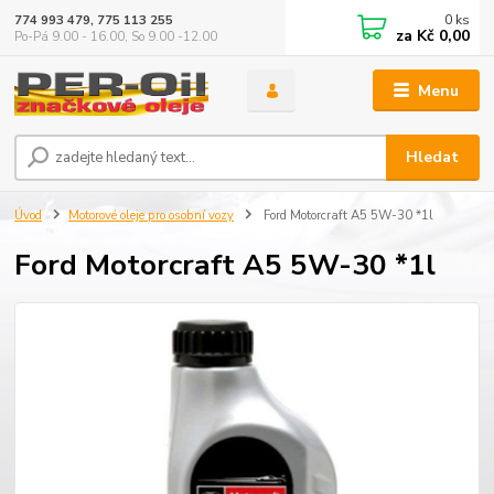
0
ks
774 993 479, 775 113 255
za
Kč 0,00
Po-Pá 9.00 - 16.00, So 9.00 -12.00
Menu
Hledat
Úvod
Motorové oleje pro osobní vozy
Ford Motorcraft A5 5W-30 *1l
Ford Motorcraft A5 5W-30 *1l