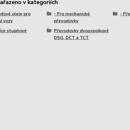
zařazeno v kategoriích
dové oleje pro
- Pro mechanické
- Př
í vozy
převodovky
více stupňové
Převodovky dvouspojkové
DSG, DCT a TCT