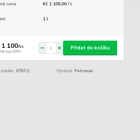
ná cena
Kč 1 100,00 / l
ení
1 l
 1 100
/
ks
Přidat do košíku
909
bez DPH
roduktu:
0767.2
Výrobce:
Petronas