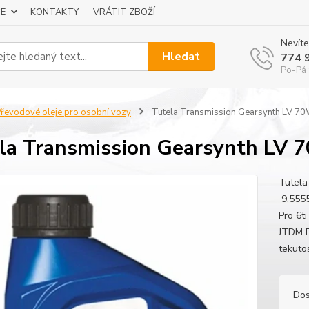
E
KONTAKTY
VRÁTIT ZBOŽÍ
Nevíte
Hledat
774 
Po-Pá 
řevodové oleje pro osobní vozy
Tutela Transmission Gearsynth LV 70
la Transmission Gearsynth LV 
Tutela
9.555
Pro 6t
JTDM P
tekuto
Dos