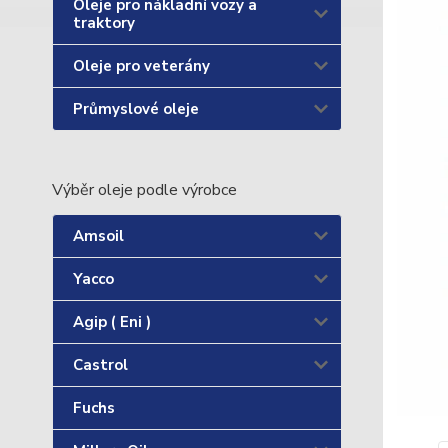
Oleje pro nákladní vozy a
traktory
Oleje pro veterány
Průmyslové oleje
Výběr oleje podle výrobce
Amsoil
Yacco
Agip ( Eni )
Castrol
Fuchs