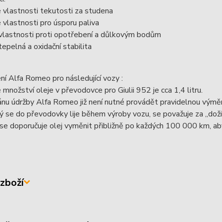
 vlastnosti tekutosti za studena
 vlastnosti pro úsporu paliva
í vlastnosti proti opotřebení a důlkovým bodům
 tepelná a oxidační stabilita
í Alfa Romeo pro následující vozy :
množství oleje v převodovce pro Giulii 952 je cca 1,4 litru.
nu údržby Alfa Romeo již není nutné provádět pravidelnou výmě
rý se do převodovky lije během výroby vozu, se považuje za „doži
e doporučuje olej vyměnit přibližně po každých 100 000 km, aby
zboží