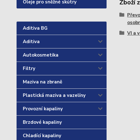
Zboží 
Oleje pro sněžné skútry
Převo
osobn
Aditiva BG
VI a 
Aditiva
Autokosmetika
Filtry
Maziva na zbraně
Plastická maziva a vazelíny
Provozní kapaliny
Brzdové kapaliny
Chladící kapaliny