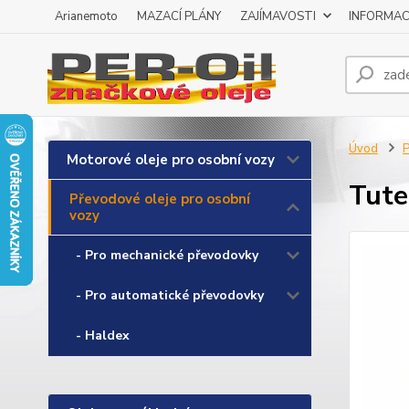
Arianemoto
MAZACÍ PLÁNY
ZAJÍMAVOSTI
INFORMAC
Úvod
P
Motorové oleje pro osobní vozy
Tute
Převodové oleje pro osobní
vozy
- Pro mechanické převodovky
- Pro automatické převodovky
- Haldex