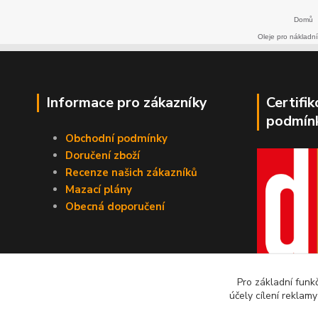
Domů
Oleje pro nákladní
Informace pro zákazníky
Certifi
podmín
Obchodní podmínky
Doručení zboží
Recenze našich zákazníků
Mazací plány
Obecná doporučení
Pro základní funk
účely cílení reklam