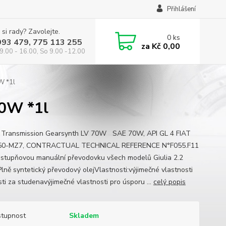
Přihlášení
 si rady? Zavolejte.
0
ks
993 479, 775 113 255
za
Kč 0,00
9.00 - 16.00, So 9.00 -12.00
W *1l
70W *1l
 Transmission Gearsynth LV 70W SAE 70W, API GL 4 FIAT
50-MZ7, CONTRACTUAL TECHNICAL REFERENCE N°F055.F11
i stupňovou manuální převodovku všech modelů Giulia 2.2
lně syntetický převodový olejVlastnosti:výjimečné vlastnosti
sti za studenavýjimečné vlastnosti pro úsporu ...
celý popis
tupnost
Skladem