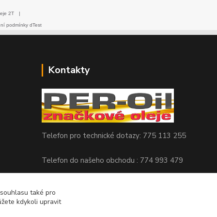
eje 2T
|
dní podmínky dTest
Kontakty
Telefon pro technické dotazy: 775 113 255
Telefon do našeho obchodu : 774 993 479
info@znackoveoleje.cz
 souhlasu také pro
žete kdykoli upravit