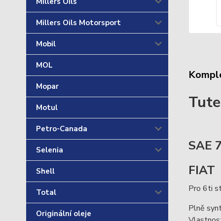
Millers Oils
Millers Oils Motorsport
Mobil
MOL
Komple
Mopar
Tute
Motul
Petro-Canada
SAE 7
Selenia
FIAT
Shell
Pro 6ti 
Total
Plně synt
Originální oleje
Vlastnost