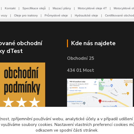
|
Kontakt
|
Specifikace olejů
|
Mazací plány
|
Motocyklové oleje 4T
|
Motocyklové ol
 vozy
|
Oleje pro traktory
|
Průmyslové oleje
|
Hydraulické oleje
|
Certifikované obcho
kované obchodní
Kde nás najdete
ky dTest
Obchodní 25
434 01 Most
čnost, zpříjemnění používání webu, analytické účely a v případě udělení
y využíváme soubory cookies. Nastavení vlastních preferencí cookies mů
odkazem ve spodní části stránek.