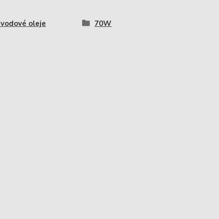
evodové oleje
70W