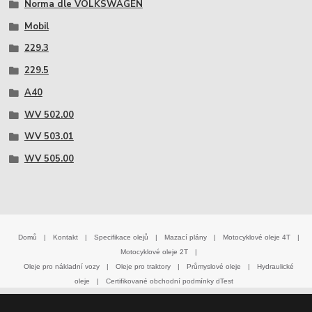
Norma dle VOLKSWAGEN
Mobil
229.3
229.5
A40
WV 502.00
WV 503.01
WV 505.00
Domů
|
Kontakt
|
Specifikace olejů
|
Mazací plány
|
Motocyklové oleje 4T
|
Motocyklové oleje 2T
|
Oleje pro nákladní vozy
|
Oleje pro traktory
|
Průmyslové oleje
|
Hydraulické
oleje
|
Certifikované obchodní podmínky dTest