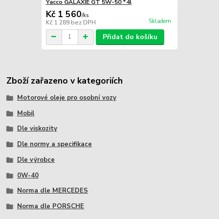
Yacco GALAXIE GT 5W-50 *4l
Kč 1 560
/
ks
Skladem
Kč 1 289
bez DPH
Přidat do košíku
Zboží zařazeno v kategoriích
Motorové oleje pro osobní vozy
Mobil
Dle viskozity
Dle normy a specifikace
Dle výrobce
0W-40
Norma dle MERCEDES
Norma dle PORSCHE