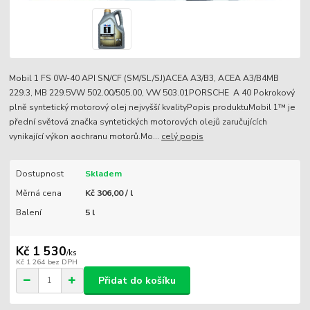
Mobil 1 FS 0W-40 API SN/CF (SM/SL/SJ)ACEA A3/B3, ACEA A3/B4MB
229.3, MB 229.5VW 502.00/505.00, VW 503.01PORSCHE A 40 Pokrokový
plně syntetický motorový olej nejvyšší kvalityPopis produktuMobil 1™ je
přední světová značka syntetických motorových olejů zaručujících
vynikající výkon aochranu motorů.Mo...
celý popis
Dostupnost
Skladem
Měrná cena
Kč 306,00 / l
Balení
5 l
Kč 1 530
/
ks
Kč 1 264
bez DPH
Přidat do košíku