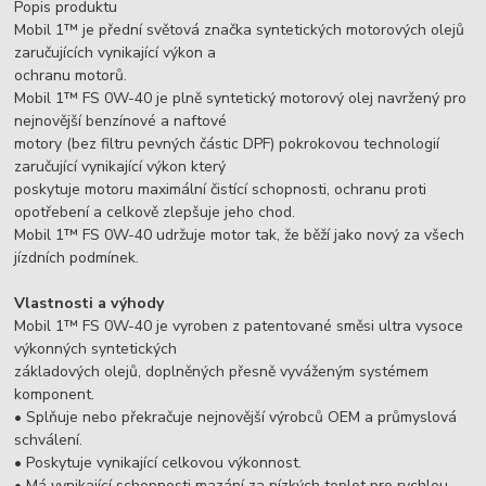
Popis produktu
Mobil 1™ je přední světová značka syntetických motorových olejů
zaručujících vynikající výkon a
ochranu motorů.
Mobil 1™ FS 0W-40 je plně syntetický motorový olej navržený pro
nejnovější benzínové a naftové
motory (bez filtru pevných částic DPF) pokrokovou technologií
zaručující vynikající výkon který
poskytuje motoru maximální čistící schopnosti, ochranu proti
opotřebení a celkově zlepšuje jeho chod.
Mobil 1™ FS 0W-40 udržuje motor tak, že běží jako nový za všech
jízdních podmínek.
Vlastnosti a výhody
Mobil 1™ FS 0W-40 je vyroben z patentované směsi ultra vysoce
výkonných syntetických
základových olejů, doplněných přesně vyváženým systémem
komponent.
• Splňuje nebo překračuje nejnovější výrobců OEM a průmyslová
schválení.
• Poskytuje vynikající celkovou výkonnost.
• Má vynikající schopnosti mazání za nízkých teplot pro rychlou