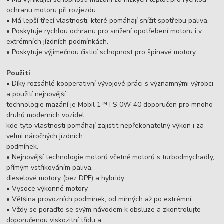
ochranu motoru při rozjezdu.
• Má lepší třecí vlastnosti, které pomáhají snížit spotřebu paliva.
• Poskytuje rychlou ochranu pro snížení opotřebení motoru i v
extrémních jízdních podmínkách.
• Poskytuje výjimečnou čisticí schopnost pro špinavé motory.
Použití
• Díky rozsáhlé kooperativní vývojové práci s významnými výrobci
a použití nejnovější
technologie mazání je Mobil 1™ FS 0W-40 doporučen pro mnoho
druhů moderních vozidel,
kde tyto vlastnosti pomáhají zajistit nepřekonatelný výkon i za
velmi náročných jízdních
podmínek.
• Nejnovější technologie motorů včetně motorů s turbodmychadly,
přímým vstřikováním paliva,
dieselové motory (bez DPF) a hybridy
• Vysoce výkonné motory
• Většina provozních podmínek, od mírných až po extrémní
• Vždy se poraďte se svým návodem k obsluze a zkontrolujte
doporučenou viskozitní třídu a