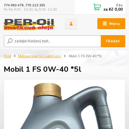
0
ks
774 993 479, 775 113 255
za
Kč 0,00
Po-Pá 9.00 - 16.00, So 9.00 -12.00
Menu
Hledat
Úvod
Motorové oleje pro osobní vozy
Mobil 1 FS 0W-40 *5l
Mobil 1 FS 0W-40 *5l