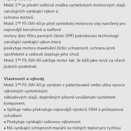
Mobil 1™ je přední světová značka syntetických motorových olejů
zaručujících vynikající výkon a
ochranu motorů.
Mobil 1™ FS 0W-40 je plně syntetický motorový olej navržený pro
nejnovější benzínové a naftové
motory (bez filtru pevných částic DPF) pokrokovou technologií
zaručující vynikající výkon který
poskytuje motoru maximální čistící schopnosti, ochranu proti
opotřebení a celkově zlepšuje jeho chod.
Mobil 1™ FS 0W-40 udržuje motor tak, že běží jako nový za všech
jízdních podmínek.
Vlastnosti a výhody
Mobil 1™ FS 0W-40 je vyroben z patentované směsi ultra vysoce
výkonných syntetických
základových olejů, doplněných přesně vyváženým systémem
komponent.
• Splňuje nebo překračuje nejnovější výrobců OEM a průmyslová
schválení.
• Poskytuje vynikající celkovou výkonnost.
• Má vynikající schopnosti mazání za nízkých teplot pro rychlou