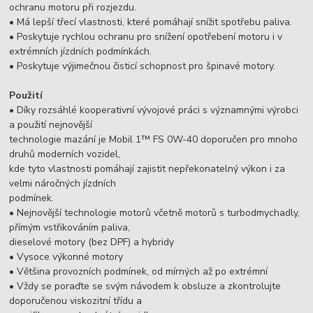
ochranu motoru při rozjezdu.
• Má lepší třecí vlastnosti, které pomáhají snížit spotřebu paliva.
• Poskytuje rychlou ochranu pro snížení opotřebení motoru i v
extrémních jízdních podmínkách.
• Poskytuje výjimečnou čisticí schopnost pro špinavé motory.
Použití
• Díky rozsáhlé kooperativní vývojové práci s významnými výrobci
a použití nejnovější
technologie mazání je Mobil 1™ FS 0W-40 doporučen pro mnoho
druhů moderních vozidel,
kde tyto vlastnosti pomáhají zajistit nepřekonatelný výkon i za
velmi náročných jízdních
podmínek.
• Nejnovější technologie motorů včetně motorů s turbodmychadly,
přímým vstřikováním paliva,
dieselové motory (bez DPF) a hybridy
• Vysoce výkonné motory
• Většina provozních podmínek, od mírných až po extrémní
• Vždy se poraďte se svým návodem k obsluze a zkontrolujte
doporučenou viskozitní třídu a