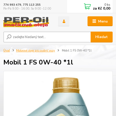
0
ks
774 993 479, 775 113 255
za
Kč 0,00
Po-Pá 9.00 - 16.00, So 9.00 -12.00
Menu
Hledat
Úvod
Motorové oleje pro osobní vozy
Mobil 1 FS 0W-40 *1l
Mobil 1 FS 0W-40 *1l