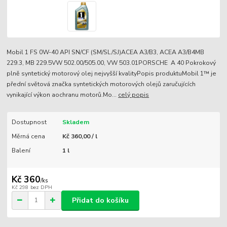
Mobil 1 FS 0W-40 API SN/CF (SM/SL/SJ)ACEA A3/B3, ACEA A3/B4MB
229.3, MB 229.5VW 502.00/505.00, VW 503.01PORSCHE A 40 Pokrokový
plně syntetický motorový olej nejvyšší kvalityPopis produktuMobil 1™ je
přední světová značka syntetických motorových olejů zaručujících
vynikající výkon aochranu motorů.Mo...
celý popis
Dostupnost
Skladem
Měrná cena
Kč 360,00 / l
Balení
1 l
Kč 360
/
ks
Kč 298
bez DPH
Přidat do košíku