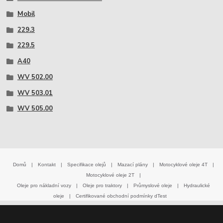
Mobil
229.3
229.5
A40
WV 502.00
WV 503.01
WV 505.00
Domů
|
Kontakt
|
Specifikace olejů
|
Mazací plány
|
Motocyklové oleje 4T
|
Motocyklové oleje 2T
|
Oleje pro nákladní vozy
|
Oleje pro traktory
|
Průmyslové oleje
|
Hydraulické
oleje
|
Certifikované obchodní podmínky dTest