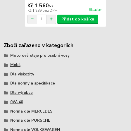
Kč 1 560
/
ks
Skladem
Kč 1 289
bez DPH
Přidat do košíku
Zboží zařazeno v kategoriích
Motorové oleje pro osobní vozy
Mobil
Dle viskozity
Dle normy a specifikace
Dle výrobce
0W-40
Norma dle MERCEDES
Norma dle PORSCHE
Norma dle VOLKSWAGEN