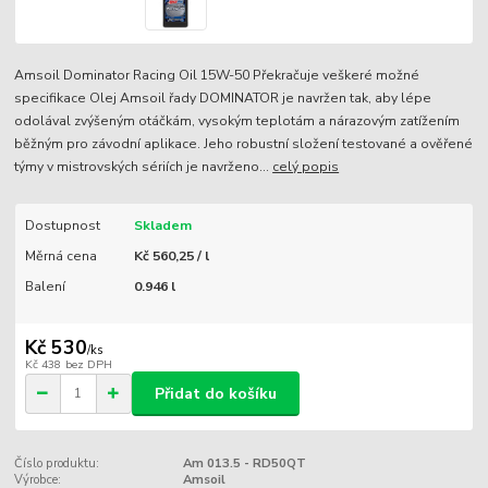
Amsoil Dominator Racing Oil 15W-50 Překračuje veškeré možné
specifikace Olej Amsoil řady DOMINATOR je navržen tak, aby lépe
odolával zvýšeným otáčkám, vysokým teplotám a nárazovým zatížením
běžným pro závodní aplikace. Jeho robustní složení testované a ověřené
týmy v mistrovských sériích je navrženo...
celý popis
Dostupnost
Skladem
Měrná cena
Kč 560,25 / l
Balení
0.946 l
Kč 530
/
ks
Kč 438
bez DPH
Přidat do košíku
Číslo produktu:
Am 013.5 - RD50QT
Výrobce:
Amsoil