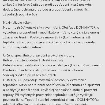
zinkové a fosforové přísady proti opotřebení, které poskytují
dodatečnou ochranu proti oděru a opotřebení v náročných
závodních podmínkách.
Maximalizuje výkon
Motor neztrácí koňské síly vlivem tření. Olej řady DOMINATOR je
vytvořen s proprietárním modifikátorem tření, který snižuje energii
ztracenou třením. Poskytuje maximální výkon motoru a nižší
teplotu motoru, podporuje snížení času na kolo a komponenty
motoru mají delší životnost.
Určeno speciálně pro závodní a výkonné motory
Robustní složení odolává ztrátě viskozity
Patentovaný modifikátor tření maximalizuje výkon a točivý moment
Posíleno přísadami proti opotřebení pro vyšší ochranu
Vynikající výkon při všech teplotách
DOMINATOR poskytuje maximální ochranu v extrémních
teplotách. Nízký bod tuhnutí nabízí vynikající ochranu při spuštění
a poskytuje menší odpor, když olej nedosáhne stabilní provozní
teploty. Při zvýšených provozních teplotách udržuje vynikající
pevnost filmu. Tepelně stabilní syntetická chemie DOMINATORu
odolává účinkům intenzivního tepla společného závodním