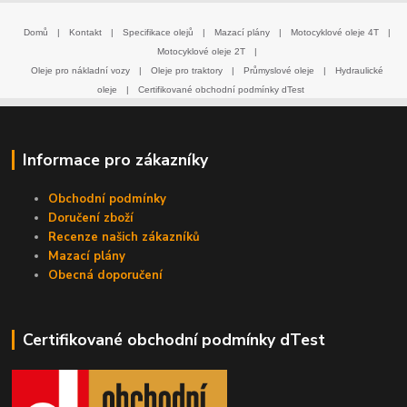
Domů
|
Kontakt
|
Specifikace olejů
|
Mazací plány
|
Motocyklové oleje 4T
|
Motocyklové oleje 2T
|
Oleje pro nákladní vozy
|
Oleje pro traktory
|
Průmyslové oleje
|
Hydraulické
oleje
|
Certifikované obchodní podmínky dTest
Informace pro zákazníky
Obchodní podmínky
Doručení zboží
Recenze našich zákazníků
Mazací plány
Obecná doporučení
Certifikované obchodní podmínky dTest