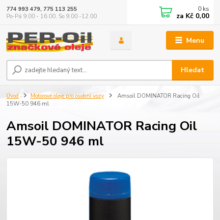
0
ks
774 993 479, 775 113 255
za
Kč 0,00
Po-Pá 9.00 - 16.00, So 9.00 -12.00
Menu
Hledat
Úvod
Motorové oleje pro osobní vozy
Amsoil DOMINATOR Racing Oil
15W-50 946 ml
Amsoil DOMINATOR Racing Oil
15W-50 946 ml