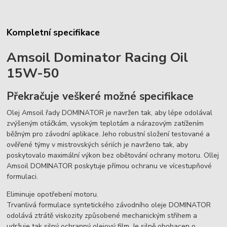
Kompletní specifikace
Amsoil Dominator Racing Oil
15W-50
Překračuje veškeré možné specifikace
Olej Amsoil řady DOMINATOR je navržen tak, aby lépe odolával
zvýšeným otáčkám, vysokým teplotám a nárazovým zatížením
běžným pro závodní aplikace. Jeho robustní složení testované a
ověřené týmy v mistrovských sériích je navrženo tak, aby
poskytovalo maximální výkon bez obětování ochrany motoru. Ollej
Amsoil DOMINATOR poskytuje přímou ochranu ve vícestupňové
formulaci.
Eliminuje opotřebení motoru.
Trvanlivá formulace syntetického závodního oleje DOMINATOR
odolává ztrátě viskozity způsobené mechanickým střihem a
udržuje tak silný ochranný olejový film. Je silně obohacen o