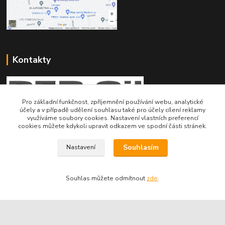
Kontakty
Pro základní funkčnost, zpříjemnění používání webu, analytické
účely a v případě udělení souhlasu také pro účely cílení reklamy
využíváme soubory cookies. Nastavení vlastních preferencí
Telefon pro technické dotazy: 775 113 255
cookies můžete kdykoli upravit odkazem ve spodní části stránek.
Telefon do našeho obchodu : 774 993 479
Souhlasím
Nastavení
info@znackoveoleje.cz
Souhlas můžete odmítnout
zde
.
Vytvořeno na
Eshop-rychle.cz