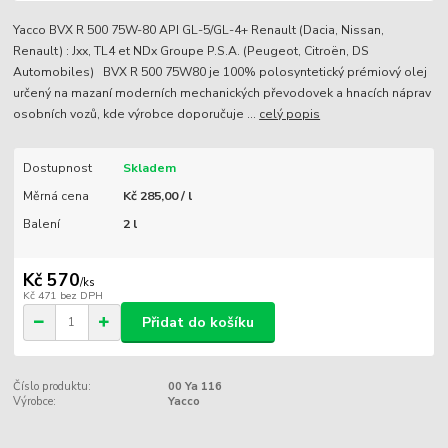
Yacco BVX R 500 75W-80 API GL-5/GL-4+ Renault (Dacia, Nissan,
Renault) : Jxx, TL4 et NDx Groupe P.S.A. (Peugeot, Citroën, DS
Automobiles) BVX R 500 75W80 je 100% polosyntetický prémiový olej
určený na mazaní moderních mechanických převodovek a hnacích náprav
osobních vozů, kde výrobce doporučuje ...
celý popis
Dostupnost
Skladem
Měrná cena
Kč 285,00 / l
Balení
2 l
Kč 570
/
ks
Kč 471
bez DPH
Přidat do košíku
Číslo produktu:
00 Ya 116
Výrobce:
Yacco