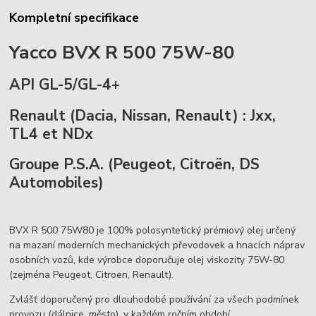
Kompletní specifikace
Yacco BVX R 500 75W-80
API GL-5/GL-4+
Renault (Dacia, Nissan, Renault) : Jxx,
TL4 et NDx
Groupe P.S.A. (Peugeot, Citroën, DS
Automobiles)
BVX R 500 75W80 je 100% polosyntetický prémiový olej určený
na mazaní moderních mechanických převodovek a hnacích náprav
osobních vozů, kde výrobce doporučuje olej viskozity 75W-80
(zejména Peugeot, Citroen, Renault).
Zvlášť doporučený pro dlouhodobé používání za všech podmínek
provozu (dálnice, město), v každém ročním období.