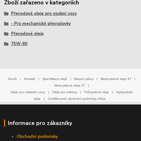
Zboží zařazeno v kategoriích
Převodové oleje pro osobní vozy
- Pro mechanické převodovky
Převodové oleje
75W-80
Domů
|
Kontakt
|
Specifikace olejů
|
Mazací plány
|
Motocyklové oleje 4T
|
Motocyklové oleje 2T
|
Oleje pro nákladní vozy
|
Oleje pro traktory
|
Průmyslové oleje
|
Hydraulické
oleje
|
Certifikované obchodní podmínky dTest
Informace pro zákazníky
Obchodní podmínky