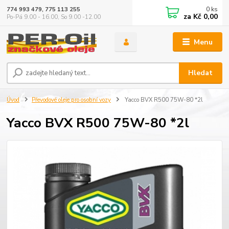
0
ks
774 993 479, 775 113 255
za
Kč 0,00
Po-Pá 9.00 - 16.00, So 9.00 -12.00
Menu
Hledat
Úvod
Převodové oleje pro osobní vozy
Yacco BVX R500 75W-80 *2l
Yacco BVX R500 75W-80 *2l