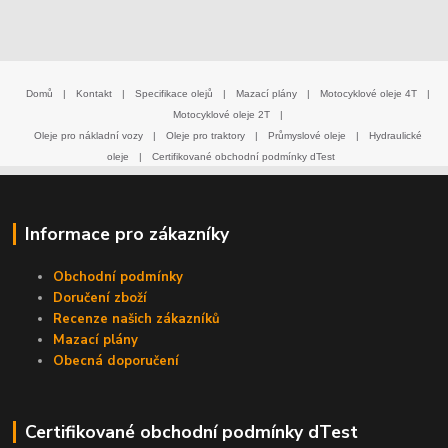
Domů
|
Kontakt
|
Specifikace olejů
|
Mazací plány
|
Motocyklové oleje 4T
|
Motocyklové oleje 2T
|
Oleje pro nákladní vozy
|
Oleje pro traktory
|
Průmyslové oleje
|
Hydraulické
oleje
|
Certifikované obchodní podmínky dTest
Informace pro zákazníky
Obchodní podmínky
Doručení zboží
Recenze našich zákazníků
Mazací plány
Obecná doporučení
Certifikované obchodní podmínky dTest