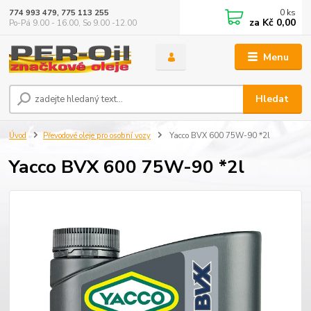
0
ks
774 993 479, 775 113 255
za
Kč 0,00
Po-Pá 9.00 - 16.00, So 9.00 -12.00
Menu
Hledat
Úvod
Převodové oleje pro osobní vozy
Yacco BVX 600 75W-90 *2l
Yacco BVX 600 75W-90 *2l