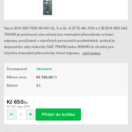
Yacco BVX 600 75W-90 API GL-5 a GL-4 ZFTE-ML 07A a 17B BVX 600 SAE
75W90 je prémiový olej určený pro manuální převodovky a hnací
nápravy, používané v náročných provozních podmínkách, pokud je
doporučen olej viskozity SAE 75W90 nebo 80W90.Je vhodný pro
všechny manuální převodovky, hnací nápravy...
celý popis
Dostupnost
Skladem
Měrná cena
Kč 325,00 / l
Balení
2 l
Kč 650
/
ks
Kč 537
bez DPH
Přidat do košíku