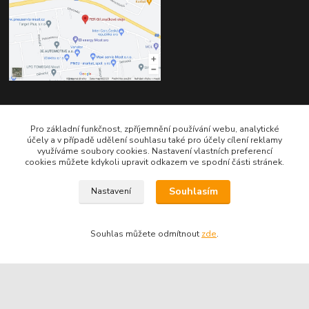
Kontakty
Pro základní funkčnost, zpříjemnění používání webu, analytické
účely a v případě udělení souhlasu také pro účely cílení reklamy
využíváme soubory cookies. Nastavení vlastních preferencí
cookies můžete kdykoli upravit odkazem ve spodní části stránek.
Souhlasím
Nastavení
Telefon pro technické dotazy: 775 113 255
Souhlas můžete odmítnout
zde
.
Telefon do našeho obchodu : 774 993 479
info@znackoveoleje.cz