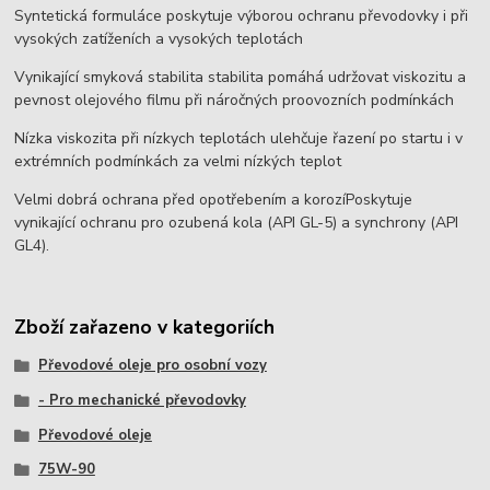
Syntetická formuláce poskytuje výborou ochranu převodovky i při
vysokých zatíženích a vysokých teplotách
Vynikající smyková stabilita stabilita pomáhá udržovat viskozitu a
pevnost olejového filmu při náročných proovozních podmínkách
Nízka viskozita při nízkych teplotách ulehčuje řazení po startu i v
extrémních podmínkách za velmi nízkých teplot
Velmi dobrá ochrana před opotřebením a korozíPoskytuje
vynikající ochranu pro ozubená kola (API GL-5) a synchrony (API
GL4).
Zboží zařazeno v kategoriích
Převodové oleje pro osobní vozy
- Pro mechanické převodovky
Převodové oleje
75W-90