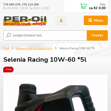
0
ks
774 993 479, 775 113 255
za
Kč 0,00
Po-Pá 9.00 - 16.00, So 9.00 -12.00
Menu
Hledat
Úvod
Motorové oleje pro osobní vozy
Selenia Racing 10W-60 *5l
Selenia Racing 10W-60 *5l
Akce