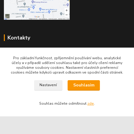
Kontakty
Pro základní funkčnost, zpříjemnění používání webu, analytické
účely a v případě udělení souhlasu také pro účely cílení reklamy
využíváme soubory cookies. Nastavení vlastních preferencí
cookies můžete kdykoli upravit odkazem ve spodní části stránek.
Telefon pro technické dotazy: 775 113 255
Souhlasím
Nastavení
Telefon do našeho obchodu : 774 993 479
info@znackoveoleje.cz
Souhlas můžete odmítnout
zde
.
Vytvořeno na
Eshop-rychle.cz