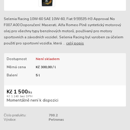
Selenia Racing 10W-60 SAE 10W-60, Fiat 9.55535-H3 Approval No
F007.A00 Doporučení: Maserati, Alfa Romeo Plně syntetický motorový
olej pro všechny typy benzínových motorů, používaný pro motory
sportovních a závodních vozidel. Selenia Racing byl vyroben za účelem
použití pro sportovní vozidla, která ...
celý popis
Dostupnost
Není skladem
Měrná cena
Kč 300,00 / l
Balení
5 l
Kč 1 500
/
ks
Kč 1 240
bez DPH
Momentálně není k dispozici
Číslo produktu:
700.2
Výrobce:
Petronas