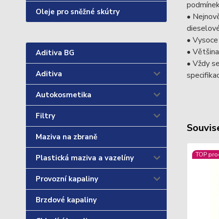
podmínek
Oleje pro sněžné skútry
• Nejnově
dieselov
• Vysoce
• Většina
Aditiva BG
• Vždy se
Aditiva
specifika
Autokosmetika
Filtry
Souvise
Maziva na zbraně
TOP pro
Plastická maziva a vazelíny
Provozní kapaliny
Brzdové kapaliny