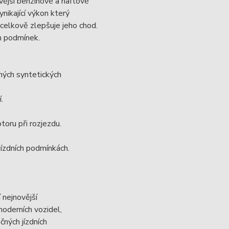
ější benzínové a naftové
nikající výkon který
 celkově zlepšuje jeho chod.
h podmínek.
ých syntetických
.
toru při rozjezdu.
jízdních podmínkách.
 nejnovější
oderních vozidel,
čných jízdních