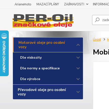
Arianemoto
MAZACÍ PLÁNY
ZAJÍMAVOSTI
INFORMAC
Úvod
M
Motorové oleje pro osobní
vozy
Mobi
Dle viskozity
Dle normy a specifikace
Dle výrobce
Převodové oleje pro osobní
vozy