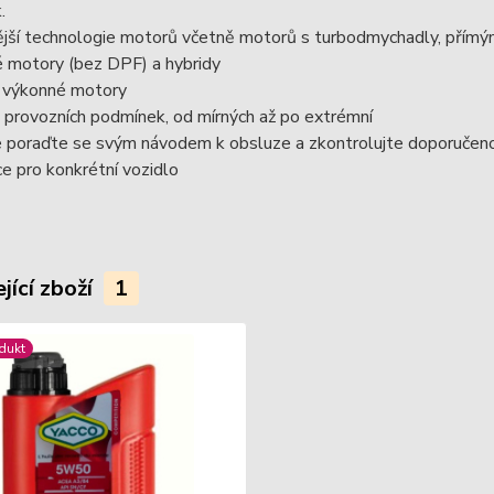
.
jší technologie motorů včetně motorů s turbodmychadly, přímým
é motory (bez DPF) a hybridy
 výkonné motory
 provozních podmínek, od mírných až po extrémní
 poraďte se svým návodem k obsluze a zkontrolujte doporučenou 
ce pro konkrétní vozidlo
jící zboží
1
dukt