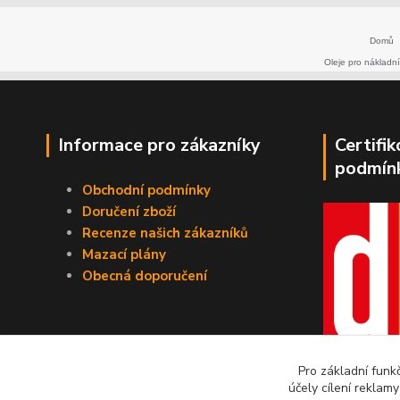
Domů
Oleje pro nákladní
Informace pro zákazníky
Certifi
podmín
Obchodní podmínky
Doručení zboží
Recenze našich zákazníků
Mazací plány
Obecná doporučení
Pro základní funk
účely cílení reklam