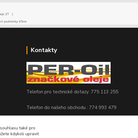
eje 2T
|
dní podmínky dTest
Kontakty
Telefon pro technické dotazy: 775 113 255
Telefon do našeho obchodu : 774 993 479
info@znackoveoleje.cz
 souhlasu také pro
žete kdykoli upravit