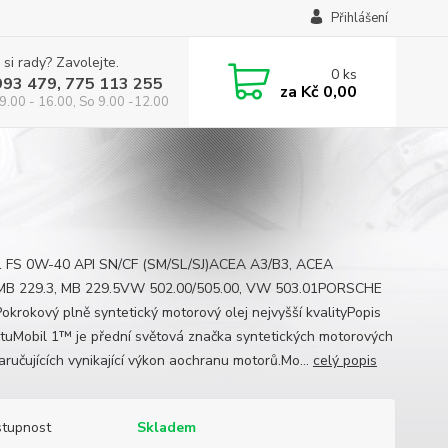
Přihlášení
 si rady? Zavolejte.
0
ks
993 479, 775 113 255
za
Kč 0,00
9.00 - 16.00, So 9.00 -12.00
1 FS 0W-40 API SN/CF (SM/SL/SJ)ACEA A3/B3, ACEA
MB 229.3, MB 229.5VW 502.00/505.00, VW 503.01PORSCHE
okrokový plně syntetický motorový olej nejvyšší kvalityPopis
tuMobil 1™ je přední světová značka syntetických motorových
aručujících vynikající výkon aochranu motorů.Mo...
celý popis
tupnost
Skladem