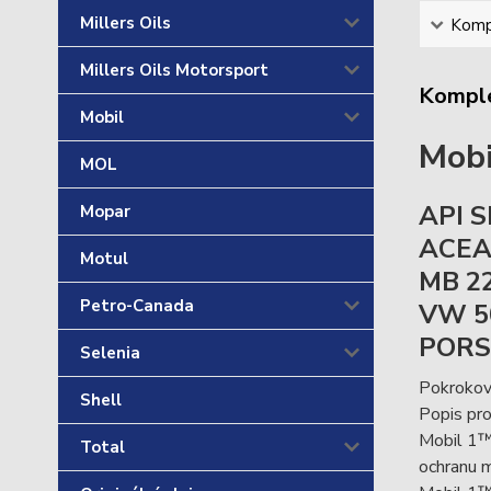
Millers Oils
Kompl
Millers Oils Motorsport
Komple
Mobil
Mobi
MOL
API S
Mopar
ACEA
Motul
MB 22
Petro-Canada
VW 50
PORS
Selenia
Pokrokový
Shell
Popis pr
Mobil 1™ 
Total
ochranu 