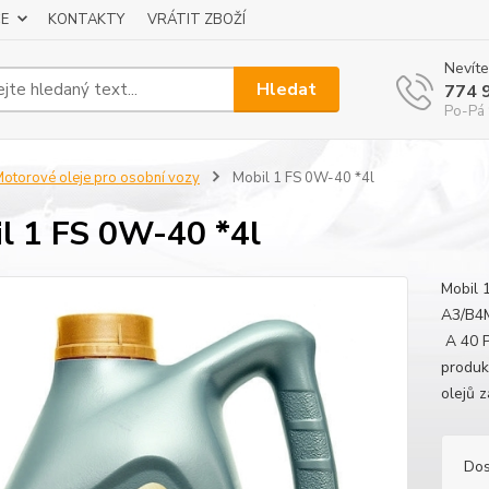
E
KONTAKTY
VRÁTIT ZBOŽÍ
Nevíte
Hledat
774 
Po-Pá 
otorové oleje pro osobní vozy
Mobil 1 FS 0W-40 *4l
l 1 FS 0W-40 *4l
Mobil 
A3/B4
A 40 P
produk
olejů z
Dos