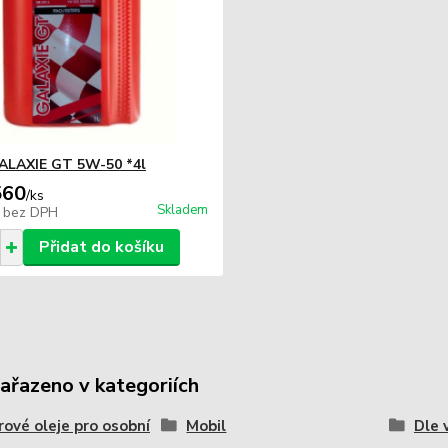
ALAXIE GT 5W-50 *4l
560
/
ks
Skladem
9
bez DPH
Přidat do košíku
zařazeno v kategoriích
ové oleje pro osobní
Mobil
Dle 