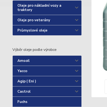
Oleje pro nákladní vozy a
traktory
Oleje pro veterány
Průmyslové oleje
Výběr oleje podle výrobce
Amsoil
Yacco
Agip ( Eni )
Castrol
Fuchs