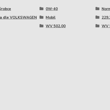
ýrobce
0W-40
Nor
a dle VOLKSWAGEN
Mobil
229.
WV 502.00
WV 