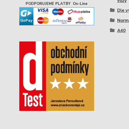
vozy
PODPORUJEME PLATBY On-Line
Dle v
Norm
A40