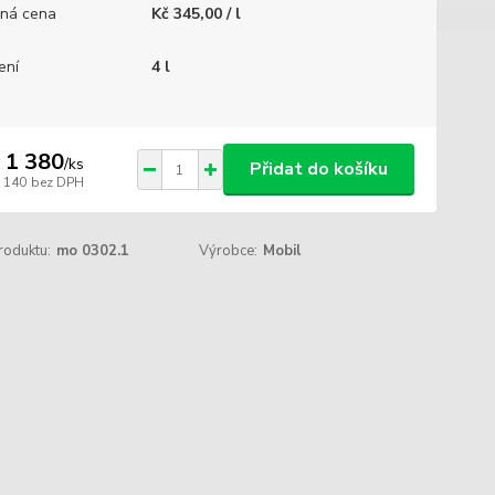
ná cena
Kč 345,00 / l
ení
4 l
 1 380
/
ks
Přidat do košíku
1 140
bez DPH
roduktu:
mo 0302.1
Výrobce:
Mobil