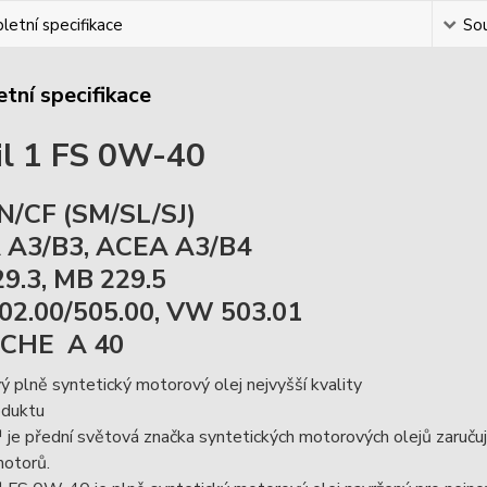
etní specifikace
Sou
tní specifikace
l 1 FS 0W-40
N/CF (SM/SL/SJ)
 A3/B3, ACEA A3/B4
9.3, MB 229.5
2.00/505.00, VW 503.01
CHE A 40
 plně syntetický motorový olej nejvyšší kvality
oduktu
je přední světová značka syntetických motorových olejů zaručujíc
motorů.