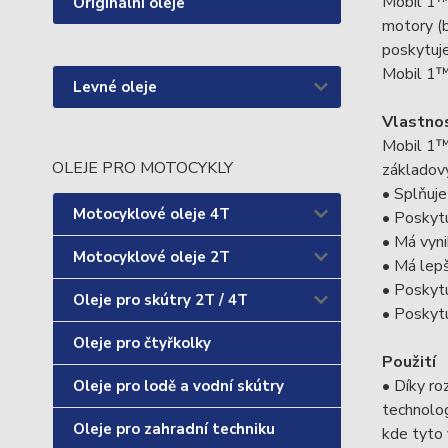
Mobil 1™ 
Originální oleje
motory (b
poskytuje
Mobil 1™ 
Levné oleje
Vlastnos
Mobil 1™
OLEJE PRO MOTOCYKLY
základov
• Splňuje
Motocyklové oleje 4T
• Poskytu
• Má vyni
Motocyklové oleje 2T
• Má lepš
• Poskytu
Oleje pro skútry 2T / 4T
• Poskytu
Oleje pro čtyřkolky
Použití
• Díky ro
Oleje pro lodě a vodní skútry
technolo
Oleje pro zahradní techniku
kde tyto 