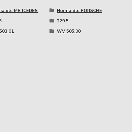
ma dle MERCEDES
Norma dle PORSCHE
3
229.5
503.01
WV 505.00