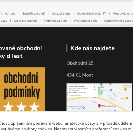
|
Kontakt
|
Specifikace olejů
|
Mazací plány
|
Motocyklové oleje 4T
|
Motocyklové ol
 vozy
|
Oleje pro traktory
|
Průmyslové oleje
|
Hydraulické oleje
|
Certifikované obcho
kované obchodní
Kde nás najdete
ky dTest
Obchodní 25
434 01 Most
čnost, zpříjemnění používání webu, analytické účely a v případě udělení
y využíváme soubory cookies. Nastavení vlastních preferencí cookies mů