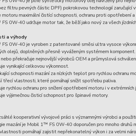
FS 0W-40 je plně syntetický motorový olej navržený pro nejnov
ez filtru pevných částic DPF) pokrokovou technologií zaručující vy
 motoru maximální čistící schopnosti, ochranu proti opotřebení a
FS 0W-40 udržuje motor tak, že běží jako nový za všech jízdníc
ti a výhody
 FS 0W-40 je vyroben z patentované směsi ultra vysoce výkonn
ých olejů, doplněných přesně vyváženým systémem komponent.
 nebo překračuje nejnovější výrobců OEM a průmyslová schválení
je vynikající celkovou výkonnost.
kající schopnosti mazání za nízkých teplot pro rychlou ochranu mo
í třecí vlastnosti, které pomáhají snížit spotřebu paliva.
je rychlou ochranu pro snížení opotřebení motoru i v extrémních 
je výjimečnou čisticí schopnost pro špinavé motory.
zsáhlé kooperativní vývojové práci s významnými výrobci a použití
gie mazání je Mobil 1™ FS 0W-40 doporučen pro mnoho druhů m
vlastnosti pomáhají zajistit nepřekonatelný výkon i za velmi náro