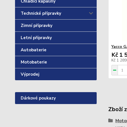
Chladící kapaliny
Technické přípravky
Zimní přípravky
Letní přípravky
Yacco G
Autobaterie
Kč 1 
Kč 1 28
Motobaterie
Výprodej
Dárkové poukazy
Zboží 
Motor