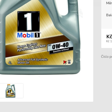
Měr
Bal
Kč
Kč 
Číslo p