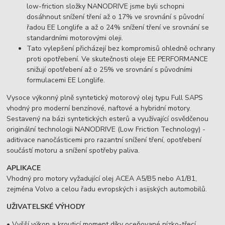
low-friction složky NANODRIVE jsme byli schopni
dosáhnout snížení tření až o 17% ve srovnání s původní
řadou EE Longlife a až o 24% snížení tření ve srovnání se
standardními motorovými oleji.
Tato vylepšení přicházejí bez kompromisů ohledně ochrany
proti opotřebení. Ve skutečnosti oleje EE PERFORMANCE
snižují opotřebení až o 25% ve srovnání s původními
formulacemi EE Longlife.
Vysoce výkonný plně syntetický motorový olej typu Full SAPS
vhodný pro moderní benzínové, naftové a hybridní motory.
Sestavený na bázi syntetických esterů a využívající osvědčenou
originální technologii NANODRIVE (Low Friction Technology) -
aditivace nanočásticemi pro razantní snížení tření, opotřebení
součástí motoru a snížení spotřeby paliva.
APLIKACE
Vhodný pro motory vyžadující olej ACEA A5/B5 nebo A1/B1,
zejména Volvo a celou řadu evropských i asijských automobilů.
UŽIVATELSKÉ VÝHODY
• Vyšší výkon a krouticí moment díky oceňované nízko-třecí