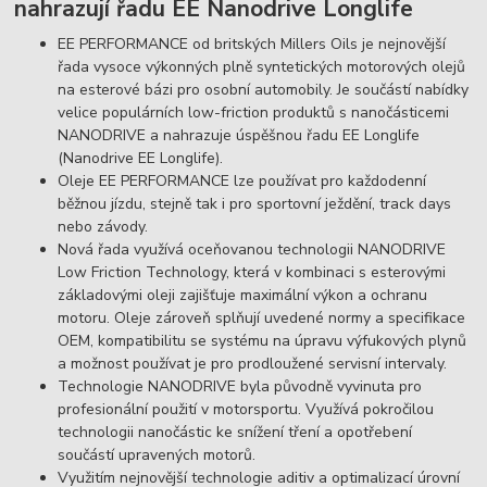
nahrazují řadu EE Nanodrive Longlife
EE PERFORMANCE od britských Millers Oils je nejnovější
řada vysoce výkonných plně syntetických motorových olejů
na esterové bázi pro osobní automobily. Je součástí nabídky
velice populárních low-friction produktů s nanočásticemi
NANODRIVE a nahrazuje úspěšnou řadu EE Longlife
(Nanodrive EE Longlife).
Oleje EE PERFORMANCE lze používat pro každodenní
běžnou jízdu, stejně tak i pro sportovní ježdění, track days
nebo závody.
Nová řada využívá oceňovanou technologii NANODRIVE
Low Friction Technology, která v kombinaci s esterovými
základovými oleji zajišťuje maximální výkon a ochranu
motoru. Oleje zároveň splňují uvedené normy a specifikace
OEM, kompatibilitu se systému na úpravu výfukových plynů
a možnost používat je pro prodloužené servisní intervaly.
Technologie NANODRIVE byla původně vyvinuta pro
profesionální použití v motorsportu. Využívá pokročilou
technologii nanočástic ke snížení tření a opotřebení
součástí upravených motorů.
Využitím nejnovější technologie aditiv a optimalizací úrovní