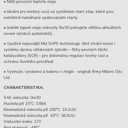
• Nižší provozní teplota oleje.
• Ideální pro motory vozů se systémem start-stop, které jsou
extrémně namáhané opakovanými starty.
• Jedním typem oleje viskozity 5w30 pokryjete většinu aktuálních
norem výrobců automobilů.
• Využívá nejnovější Mid SAPS technologii, čímž chrání motor i
systémy úpravy výfukových zplodin – filtry pevných částic,
katalyzátory (SCR) – pro dokonalou regulaci tvorby sazí a
ochranu životního prostředí.
• Vyvinuto, vyrobeno a baleno v Anglii - originál firmy Millers Oils
Ltd.
CHARAKTERISTIKA:
SAE viskozita: 0w30
Hustota při 15°C: 0.844
Kinematická viskozita při 100°C: 10.2cSt
Kinematická viskozita při 40°C: 56.0cSt
Viskozitní index: 173
Bod skápnutí: -48°C