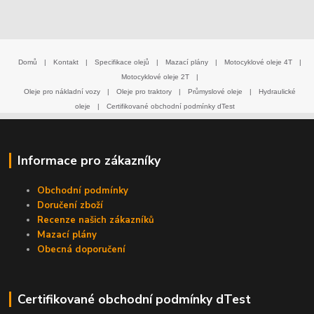
Domů
|
Kontakt
|
Specifikace olejů
|
Mazací plány
|
Motocyklové oleje 4T
|
Motocyklové oleje 2T
|
Oleje pro nákladní vozy
|
Oleje pro traktory
|
Průmyslové oleje
|
Hydraulické
oleje
|
Certifikované obchodní podmínky dTest
Informace pro zákazníky
Obchodní podmínky
Doručení zboží
Recenze našich zákazníků
Mazací plány
Obecná doporučení
Certifikované obchodní podmínky dTest