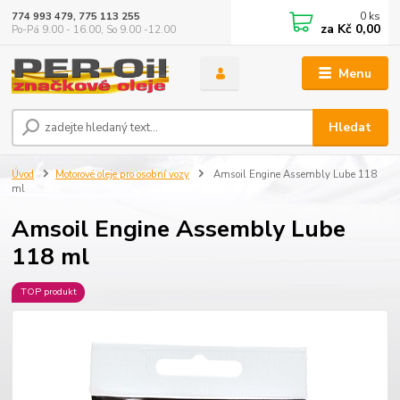
0
ks
774 993 479, 775 113 255
za
Kč 0,00
Po-Pá 9.00 - 16.00, So 9.00 -12.00
Menu
Hledat
Úvod
Motorové oleje pro osobní vozy
Amsoil Engine Assembly Lube 118
ml
Amsoil Engine Assembly Lube
118 ml
TOP produkt