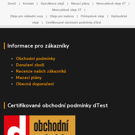
Domů
|
Kontakt
|
Specifikace olejů
|
Mazací plány
|
Motocyklové oleje 4T
|
Motocyklové oleje 2T
|
Oleje pro nákladní vozy
|
Oleje pro traktory
|
Průmyslové oleje
|
Hydraulické
oleje
|
Certifikované obchodní podmínky dTest
Informace pro zákazníky
Obchodní podmínky
Doručení zboží
Recenze našich zákazníků
Mazací plány
Obecná doporučení
Certifikované obchodní podmínky dTest