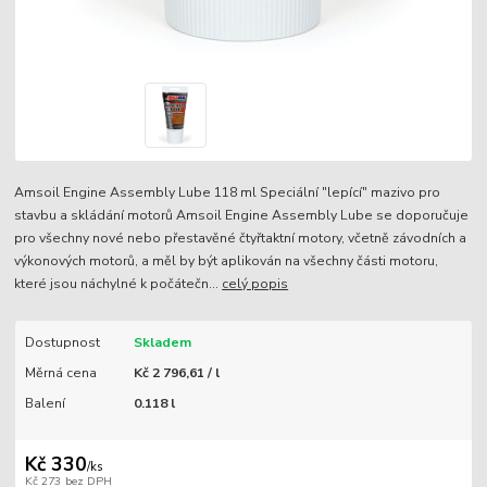
Amsoil Engine Assembly Lube 118 ml Speciální "lepící" mazivo pro
stavbu a skládání motorů Amsoil Engine Assembly Lube se doporučuje
pro všechny nové nebo přestavěné čtyřtaktní motory, včetně závodních a
výkonových motorů, a měl by být aplikován na všechny části motoru,
které jsou náchylné k počátečn...
celý popis
Dostupnost
Skladem
Měrná cena
Kč 2 796,61 / l
Balení
0.118 l
Kč 330
/
ks
Kč 273
bez DPH