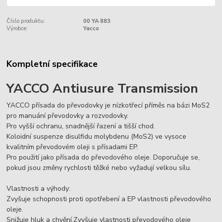
Číslo produktu:
00 YA 883
Výrobce:
Yacco
Kompletní specifikace
YACCO Antiusure Transmission
YACCO přísada do převodovky je nízkotřecí příměs na bázi MoS2
pro manuání převodovky a rozvodovky.
Pro vyšší ochranu, snadnější řazení a tišší chod.
Koloidní suspenze disulfidu molybdenu (MoS2) ve vysoce
kvalitním převodovém oleji s přísadami EP.
Pro použití jako přísada do převodového oleje. Doporučuje se,
pokud jsou změny rychlosti těžké nebo vyžadují velkou sílu.
Vlastnosti a výhody:
Zvyšuje schopnosti proti opotřebení a EP vlastnosti převodového
oleje.
Snižuje hluk a chvění.Zvyšuje vlastnosti převodového oleje