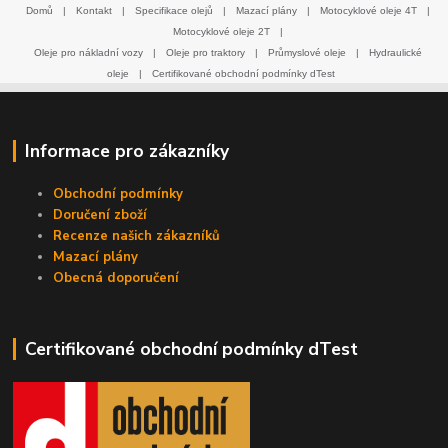
Domů
|
Kontakt
|
Specifikace olejů
|
Mazací plány
|
Motocyklové oleje 4T
|
Motocyklové oleje 2T
|
Oleje pro nákladní vozy
|
Oleje pro traktory
|
Průmyslové oleje
|
Hydraulické
oleje
|
Certifikované obchodní podmínky dTest
Informace pro zákazníky
Obchodní podmínky
Doručení zboží
Recenze našich zákazníků
Mazací plány
Obecná doporučení
Certifikované obchodní podmínky dTest