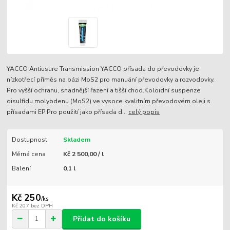
YACCO Antiusure Transmission YACCO přísada do převodovky je
nízkotřecí příměs na bázi MoS2 pro manuání převodovky a rozvodovky.
Pro vyšší ochranu, snadnější řazení a tišší chod.Koloidní suspenze
disulfidu molybdenu (MoS2) ve vysoce kvalitním převodovém oleji s
přísadami EP.Pro použití jako přísada d...
celý popis
Dostupnost
Skladem
Měrná cena
Kč 2 500,00 / l
Balení
0.1 l
Kč 250
/
ks
Kč 207
bez DPH
Přidat do košíku