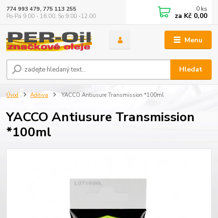
0
ks
774 993 479, 775 113 255
za
Kč 0,00
Po-Pá 9.00 - 16.00, So 9.00 -12.00
Menu
Hledat
Úvod
Aditiva
YACCO Antiusure Transmission *100ml
YACCO Antiusure Transmission
*100ml