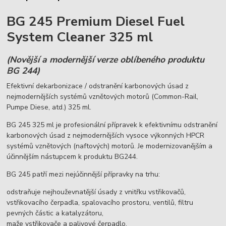
BG 245 Premium Diesel Fuel
System Cleaner 325 ml
(Novější a modernější verze oblíbeného produktu
BG 244)
Efektivní dekarbonizace / odstranění karbonových úsad z
nejmodernějších systémů vznětových motorů (Common-Rail,
Pumpe Diese, atd.) 325 ml.
BG 245 325 ml je profesionální přípravek k efektivnímu odstranění
karbonových úsad z nejmodernějších vysoce výkonných HPCR
systémů vznětových (naftových) motorů. Je modernizovanějším a
účinnějším nástupcem k produktu BG244.
BG 245 patří mezi nejúčinnější přípravky na trhu:
odstraňuje nejhouževnatější úsady z vnitřku vstřikovačů,
vstřikovacího čerpadla, spalovacího prostoru, ventilů, filtru
pevných částic a katalyzátoru,
maže vstřikovače a palivové čerpadlo,