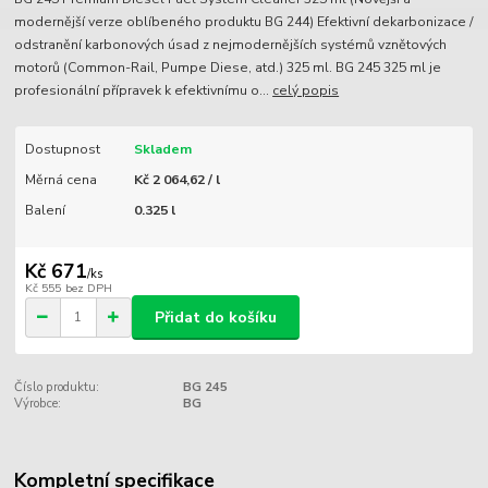
modernější verze oblíbeného produktu BG 244) Efektivní dekarbonizace /
odstranění karbonových úsad z nejmodernějších systémů vznětových
motorů (Common-Rail, Pumpe Diese, atd.) 325 ml. BG 245 325 ml je
profesionální přípravek k efektivnímu o...
celý popis
Dostupnost
Skladem
Měrná cena
Kč 2 064,62 / l
Balení
0.325 l
Kč 671
/
ks
Kč 555
bez DPH
Přidat do košíku
Číslo produktu:
BG 245
Výrobce:
BG
Kompletní specifikace