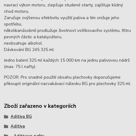
navrací výkon motoru, zlepšuje studené starty, zajišťuje klidný
chod motoru,
Zaručuje zvýšenou efektivitu využití paliva a tím snižuje jeho
spotřebu,
několikanásobně prodlužuje životnost vstřikovacího systému, filtru
pevných částic a katalyzátoru,
neobsahuje alkohol.
Dávkování BG 245 325 ml:
Jedno balení 325 ml každých 15 000 km na jednu palivovou nádrž
(max. 75 l nafty).
POZOR: Pro snadné použití obsahu plechovky doporučujeme
přikoupit originální nacvakávací nálevku BG pro plechovky 325 ml.
Zboží zařazeno v kategoriích
Aditiva BG
Aditiva
- Aditivace nafty