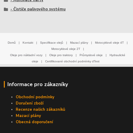
- Čističe palivového systému
Domů
|
Kontakt
|
Specifikace olejů
|
Mazací plány
|
Motocyklové oleje 4T
|
Motocyklové oleje 2T
|
Oleje pro nákladní vozy
|
Oleje pro traktory
|
Průmyslové oleje
|
Hydraulické
oleje
|
Certifikované obchodní podmínky dTest
Informace pro zákazníky
Obchodní podmínky
Doručení zboží
Recenze našich zákazníků
Mazací plány
Obecná doporučení