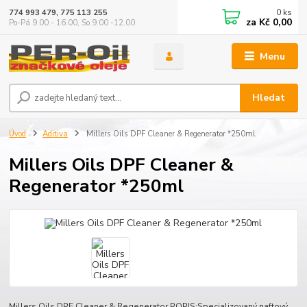
0
ks
774 993 479, 775 113 255
za
Kč 0,00
Po-Pá 9.00 - 16.00, So 9.00 -12.00
Menu
Hledat
Úvod
Aditiva
Millers Oils DPF Cleaner & Regenerator *250ml
Millers Oils DPF Cleaner &
Regenerator *250ml
Millers Oils DPF Cleaner & Regenerator POPIS:Specializovaný naftový