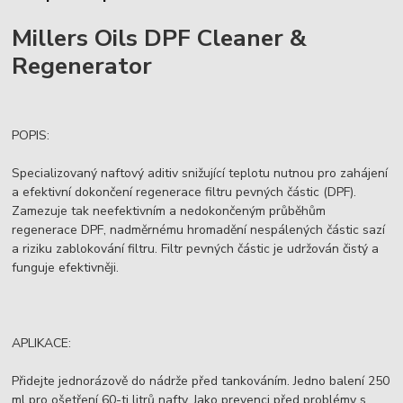
Millers Oils DPF Cleaner &
Regenerator
POPIS:
Specializovaný naftový aditiv snižující teplotu nutnou pro zahájení
a efektivní dokončení regenerace filtru pevných částic (DPF).
Zamezuje tak neefektivním a nedokončeným průběhům
regenerace DPF, nadměrnému hromadění nespálených částic sazí
a riziku zablokování filtru. Filtr pevných částic je udržován čistý a
funguje efektivněji.
APLIKACE:
Přidejte jednorázově do nádrže před tankováním. Jedno balení 250
ml pro ošetření 60-ti litrů nafty. Jako prevenci před problémy s