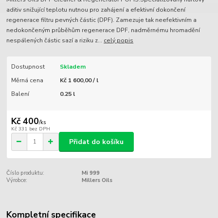
aditiv snižující teplotu nutnou pro zahájení a efektivní dokončení
regenerace filtru pevných částic (DPF). Zamezuje tak neefektivním a
nedokončeným průběhům regenerace DPF, nadměrnému hromadění
nespálených částic sazí a riziku z...
celý popis
Dostupnost
Skladem
Měrná cena
Kč 1 600,00 / l
Balení
0.25 l
Kč 400
/
ks
Kč 331
bez DPH
Přidat do košíku
Číslo produktu:
Mi 999
Výrobce:
Millers Oils
Kompletní specifikace