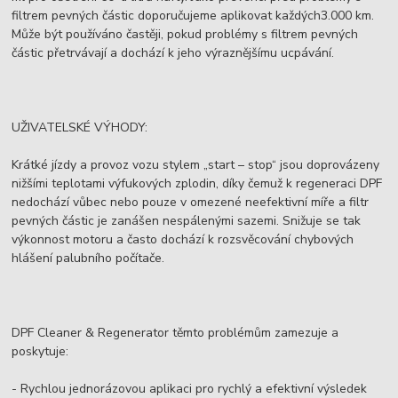
filtrem pevných částic doporučujeme aplikovat každých3.000 km.
Může být používáno častěji, pokud problémy s filtrem pevných
částic přetrvávají a dochází k jeho výraznějšímu ucpávání.
UŽIVATELSKÉ VÝHODY:
Krátké jízdy a provoz vozu stylem „start – stop“ jsou doprovázeny
nižšími teplotami výfukových zplodin, díky čemuž k regeneraci DPF
nedochází vůbec nebo pouze v omezené neefektivní míře a filtr
pevných částic je zanášen nespálenými sazemi. Snižuje se tak
výkonnost motoru a často dochází k rozsvěcování chybových
hlášení palubního počítače.
DPF Cleaner & Regenerator těmto problémům zamezuje a
poskytuje:
- Rychlou jednorázovou aplikaci pro rychlý a efektivní výsledek