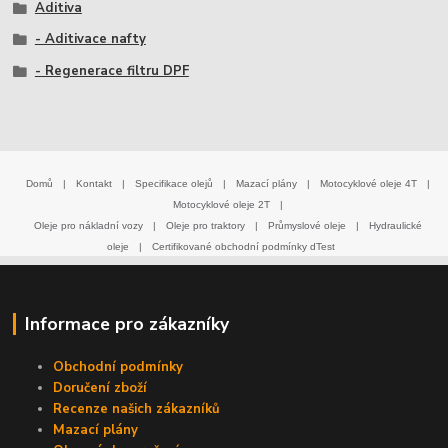
Aditiva
- Aditivace nafty
- Regenerace filtru DPF
Domů
|
Kontakt
|
Specifikace olejů
|
Mazací plány
|
Motocyklové oleje 4T
|
Motocyklové oleje 2T
|
Oleje pro nákladní vozy
|
Oleje pro traktory
|
Průmyslové oleje
|
Hydraulické
oleje
|
Certifikované obchodní podmínky dTest
Informace pro zákazníky
Obchodní podmínky
Doručení zboží
Recenze našich zákazníků
Mazací plány