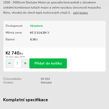
1500 - 3000ccm Ekolube Motor je speciální koncentrát s obsahem
unikátní kombinace tuhých maziv a velmi vysokou únosností mazacího
filmu, vhodný do všech typů motorových olejů.S...
celý popis
Dostupnost
Skladem
Měrná cena
Kč 2 114,29 / l
Balení
0.35 l
Kč 740
/
ks
Kč 612
bez DPH
Přidat do košíku
Číslo produktu:
EK 001
Výrobce:
Ekolube
Kompletní specifikace