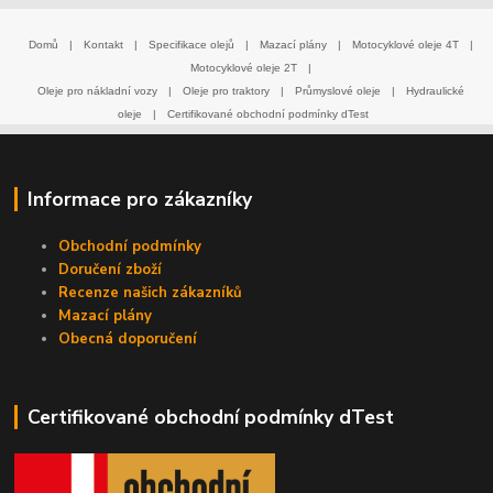
Domů
|
Kontakt
|
Specifikace olejů
|
Mazací plány
|
Motocyklové oleje 4T
|
Motocyklové oleje 2T
|
Oleje pro nákladní vozy
|
Oleje pro traktory
|
Průmyslové oleje
|
Hydraulické
oleje
|
Certifikované obchodní podmínky dTest
Informace pro zákazníky
Obchodní podmínky
Doručení zboží
Recenze našich zákazníků
Mazací plány
Obecná doporučení
Certifikované obchodní podmínky dTest