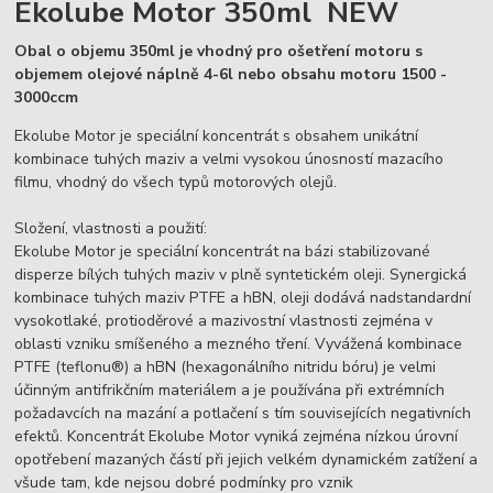
Ekolube Motor 350ml NEW
Obal o objemu 350ml je vhodný pro ošetření motoru s
objemem olejové náplně 4-6l nebo obsahu motoru 1500 -
3000ccm
Ekolube Motor je speciální koncentrát s obsahem unikátní
kombinace tuhých maziv a velmi vysokou únosností mazacího
filmu, vhodný do všech typů motorových olejů.
Složení, vlastnosti a použití:
Ekolube Motor je speciální koncentrát na bázi stabilizované
disperze bílých tuhých maziv v plně syntetickém oleji. Synergická
kombinace tuhých maziv PTFE a hBN, oleji dodává nadstandardní
vysokotlaké, protioděrové a mazivostní vlastnosti zejména v
oblasti vzniku smíšeného a mezného tření. Vyvážená kombinace
PTFE (teflonu®) a hBN (hexagonálního nitridu bóru) je velmi
účinným antifrikčním materiálem a je používána při extrémních
požadavcích na mazání a potlačení s tím souvisejících negativních
efektů. Koncentrát Ekolube Motor vyniká zejména nízkou úrovní
opotřebení mazaných částí při jejich velkém dynamickém zatížení a
všude tam, kde nejsou dobré podmínky pro vznik