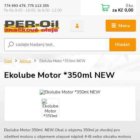
0
ks
774 993 479, 775 113 255
za
Kč 0,00
Po-Pá 9.00 - 16.00, So 9.00 -12.00
Menu
Hledat
Úvod
Aditiva
Ekolube Motor *350ml NEW
Ekolube Motor *350ml NEW
Ekolube Motor 350ml NEW Obal o objemu 350ml je vhodný pro
ošetření motoru s objemem olejové náplně 4-6l nebo obsahu motoru