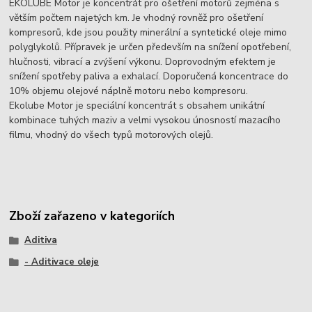
EKOLUBE Motor je koncentrát pro ošetření motorů zejména s
větším počtem najetých km. Je vhodný rovněž pro ošetření
kompresorů, kde jsou použity minerální a syntetické oleje mimo
polyglykolů. Přípravek je určen především na snížení opotřebení,
hlučnosti, vibrací a zvýšení výkonu. Doprovodným efektem je
snížení spotřeby paliva a exhalací. Doporučená koncentrace do
10% objemu olejové náplně motoru nebo kompresoru.
Ekolube Motor je speciální koncentrát s obsahem unikátní
kombinace tuhých maziv a velmi vysokou únosností mazacího
filmu, vhodný do všech typů motorových olejů.
Zboží zařazeno v kategoriích
Aditiva
- Aditivace oleje