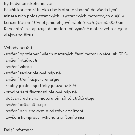
hydrodynamického mazání.
Použití koncentrátu Ekolube Motor je vhodné do všech typů
minerálních polosyntetických i syntetických motorových olejů v
koncentraci 6-10% objemu olejové náplně, každých 50 000 km.
Koncentrát se aplikuje do motoru při výměně motorového oleje a
olejového filtru.
Výhody použití:
-snížení opotřebení všech mazaných částí motoru o více jak 50 %
-snížení hlučnosti
-snížení vibrací
-snížení teplot olejové náplně
-snížení tření-úspora energie
-reálný pokles spotřeby paliva až 5 %
-prodloužení životnosti olejové náplně
-dočasná ochrana motoru při náhlé ztrátě oleje
-snížení průsaků oleje
-snížení poruchovosti a odstávek zařízení
-zvýšení komprese, výkonu a snížení emisí
Další informace: