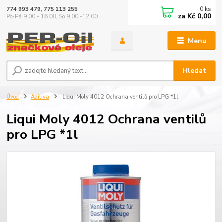
0
ks
774 993 479, 775 113 255
za
Kč 0,00
Po-Pá 9.00 - 16.00, So 9.00 -12.00
Menu
Hledat
Úvod
Aditiva
Liqui Moly 4012 Ochrana ventilů pro LPG *1l
Liqui Moly 4012 Ochrana ventilů
pro LPG *1l