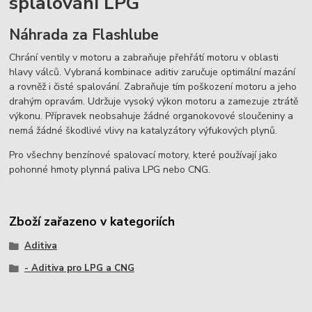
splalování LPG
Náhrada za Flashlube
Chrání ventily v motoru a zabraňuje přehřátí motoru v oblasti
hlavy válců. Vybraná kombinace aditiv zaručuje optimální mazání
a rovněž i čisté spalování. Zabraňuje tím poškození motoru a jeho
drahým opravám. Udržuje vysoký výkon motoru a zamezuje ztrátě
výkonu. Přípravek neobsahuje žádné organokovové sloučeniny a
nemá žádné škodlivé vlivy na katalyzátory výfukových plynů.
Pro všechny benzínové spalovací motory, které používají jako
pohonné hmoty plynná paliva LPG nebo CNG.
Zboží zařazeno v kategoriích
Aditiva
- Aditiva pro LPG a CNG