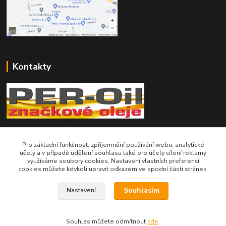
Kontakty
Telefon pro technické dotazy: 775 113 255
Pro základní funkčnost, zpříjemnění používání webu, analytické
Telefon do našeho obchodu : 774 993 479
účely a v případě udělení souhlasu také pro účely cílení reklamy
využíváme soubory cookies. Nastavení vlastních preferencí
cookies můžete kdykoli upravit odkazem ve spodní části stránek.
info@znackoveoleje.cz
Souhlasím
Nastavení
Souhlas můžete odmítnout
zde
.