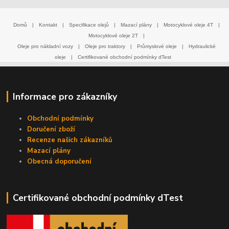
Domů
|
Kontakt
|
Specifikace olejů
|
Mazací plány
|
Motocyklové oleje 4T
|
Motocyklové oleje 2T
|
Oleje pro nákladní vozy
|
Oleje pro traktory
|
Průmyslové oleje
|
Hydraulické
oleje
|
Certifikované obchodní podmínky dTest
Informace pro zákazníky
Obchodní podmínky
Doručení zboží
Recenze našich zákazníků
Mazací plány
Obecná doporučení
Certifikované obchodní podmínky dTest