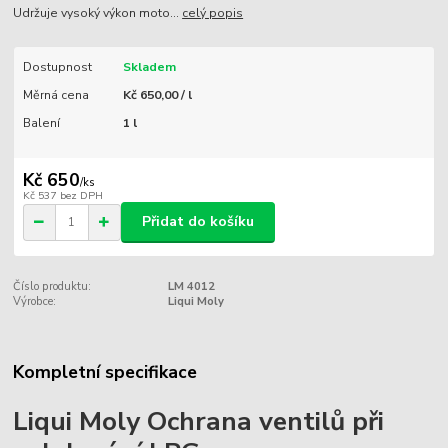
Udržuje vysoký výkon moto...
celý popis
Dostupnost
Skladem
Měrná cena
Kč 650,00 / l
Balení
1 l
Kč 650
/
ks
Kč 537
bez DPH
Přidat do košíku
Číslo produktu:
LM 4012
Výrobce:
Liqui Moly
Kompletní specifikace
Liqui Moly Ochrana ventilů při