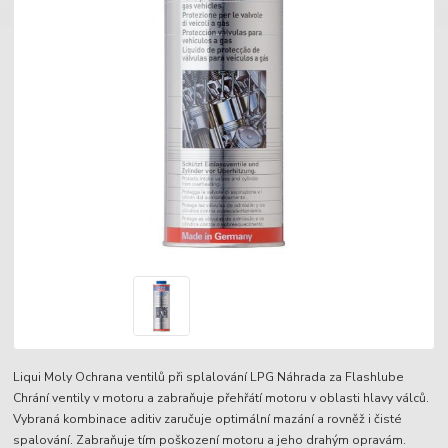
Liqui Moly Ochrana ventilů při splalování LPG Náhrada za Flashlube
Chrání ventily v motoru a zabraňuje přehřátí motoru v oblasti hlavy válců.
Vybraná kombinace aditiv zaručuje optimální mazání a rovněž i čisté
spalování. Zabraňuje tím poškození motoru a jeho drahým opravám.