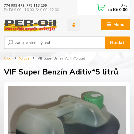
0
ks
774 993 479, 775 113 255
za
Kč 0,00
Po-Pá 9.00 - 16.00, So 9.00 -12.00
Menu
Hledat
Úvod
Aditiva
VIF Super Benzín Aditiv*5 litrů
VIF Super Benzín Aditiv*5 litrů