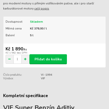
pro moderní motory s přímým vstřikováním paliva, ale i pro starší
karburátorové motory
celý popis
Dostupnost
Skladem
Měrná cena
Kč 378,00 / l
Balení
5 l
Kč 1 890
/
ks
Kč 1 562
bez DPH
Přidat do košíku
Číslo produktu:
Vi -1994
Výrobce:
VIF
Kompletní specifikace
VIF Super Benzín Aditiv