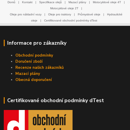
Domů
|
Kontakt
|
Specifikace olejů
|
Mazací plány
|
Motocyklové oleje 4T
|
Motocyklové oleje 2T
|
Oleje pro nákladní vozy
|
Oleje pro traktory
|
Průmyslové oleje
|
Hydraulické
oleje
|
Certifikované obchodní podmínky dTest
Informace pro zákazníky
Obchodní podmínky
Doručení zboží
Recenze našich zákazníků
Mazací plány
Obecná doporučení
Certifikované obchodní podmínky dTest