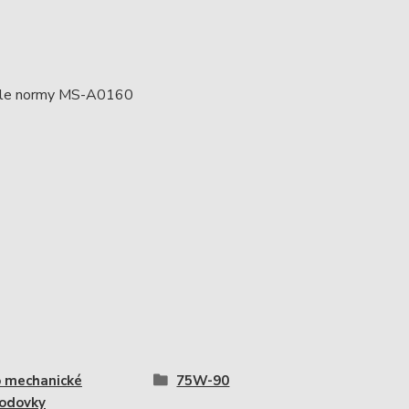
7 dle normy MS-A0160
o mechanické
75W-90
odovky