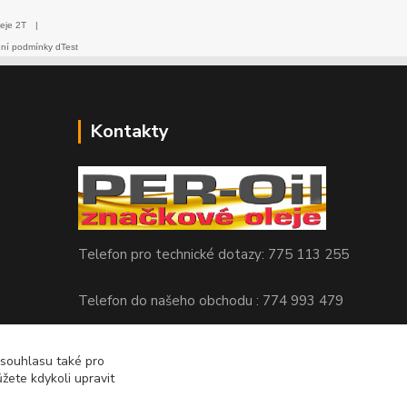
eje 2T
|
dní podmínky dTest
Kontakty
Telefon pro technické dotazy: 775 113 255
Telefon do našeho obchodu : 774 993 479
info@znackoveoleje.cz
 souhlasu také pro
žete kdykoli upravit