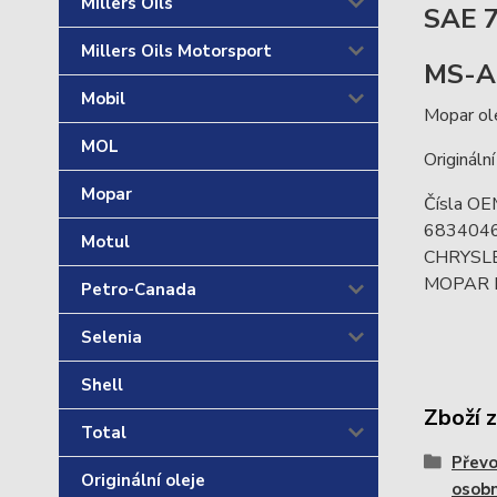
Millers Oils
SAE 
Millers Oils Motorsport
MS-A
Mobil
Mopar ol
MOL
Origináln
Mopar
Čísla OE
683404
Motul
CHRYSL
MOPAR 
Petro-Canada
Selenia
Shell
Zboží 
Total
Převo
Originální oleje
osobn