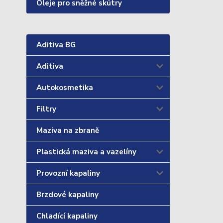
Oleje pro sněžné skútry
Aditiva BG
Aditiva
Autokosmetika
Filtry
Maziva na zbraně
Plastická maziva a vazelíny
Provozní kapaliny
Brzdové kapaliny
Chladící kapaliny