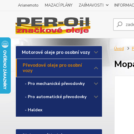
Arianemoto
MAZACÍ PLÁNY
ZAJÍMAVOSTI
INFORMAC
Úvod
P
Motorové oleje pro osobní vozy
Mopa
Převodové oleje pro osobní
vozy
- Pro mechanické převodovky
- Pro automatické převodovky
- Haldex