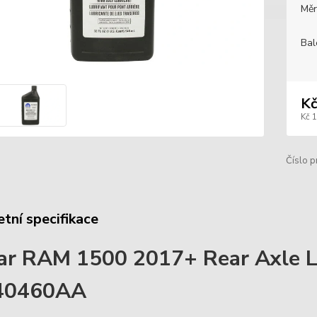
Měr
Bal
Kč
Kč 
Číslo p
tní specifikace
r RAM 1500 2017+ Rear Axle L
40460AA