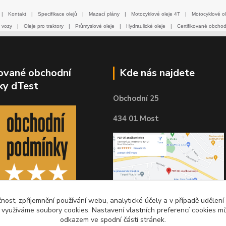
|
Kontakt
|
Specifikace olejů
|
Mazací plány
|
Motocyklové oleje 4T
|
Motocyklové ol
 vozy
|
Oleje pro traktory
|
Průmyslové oleje
|
Hydraulické oleje
|
Certifikované obcho
kované obchodní
Kde nás najdete
ky dTest
Obchodní 25
434 01 Most
čnost, zpříjemnění používání webu, analytické účely a v případě udělení
y využíváme soubory cookies. Nastavení vlastních preferencí cookies mů
odkazem ve spodní části stránek.