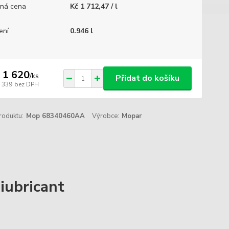
ná cena
Kč 1 712,47 / l
ení
0.946 l
 1 620
/
ks
Přidat do košíku
1 339
bez DPH
roduktu:
Mop 68340460AA
Výrobce:
Mopar
iubricant