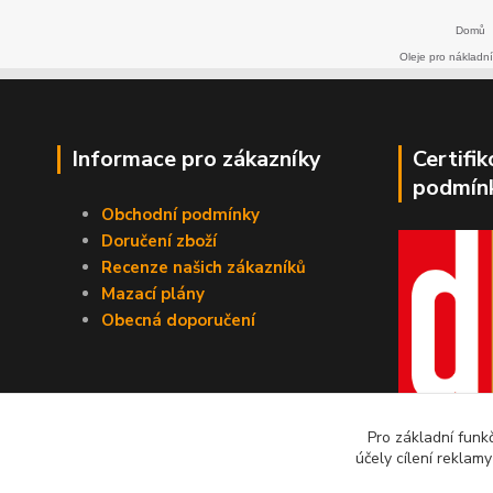
Domů
Oleje pro nákladní
Informace pro zákazníky
Certifi
podmín
Obchodní podmínky
Doručení zboží
Recenze našich zákazníků
Mazací plány
Obecná doporučení
Pro základní funk
účely cílení reklam