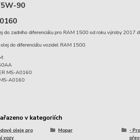
75W-90
0160
ej do zadního diferenciálu pro RAM 1500 od roku výroby 201
í olej do diferenciálu vozidel RAM 1500.
M:
60AA
ER MS-A0160
MS-A0160
zařazeno v kategoriích
dové oleje pro
Mopar
- Pr
í vozy
přev