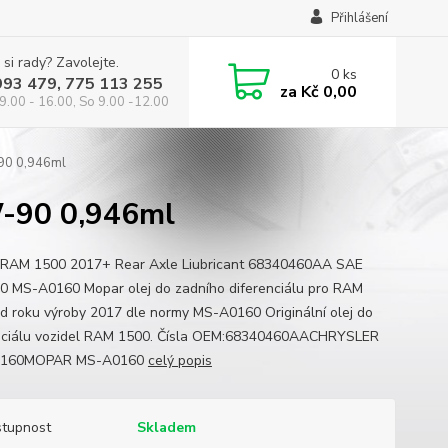
Přihlášení
 si rady? Zavolejte.
0
ks
993 479, 775 113 255
za
Kč 0,00
9.00 - 16.00, So 9.00 -12.00
90 0,946ml
-90 0,946ml
RAM 1500 2017+ Rear Axle Liubricant 68340460AA SAE
 MS-A0160 Mopar olej do zadního diferenciálu pro RAM
d roku výroby 2017 dle normy MS-A0160 Originální olej do
nciálu vozidel RAM 1500. Čísla OEM:68340460AACHRYSLER
160MOPAR MS-A0160
celý popis
tupnost
Skladem