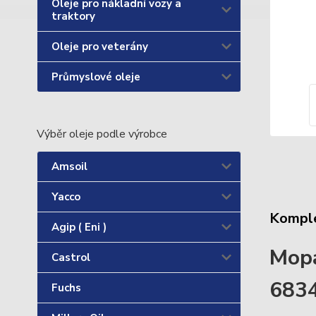
Oleje pro nákladní vozy a
traktory
Oleje pro veterány
Průmyslové oleje
Výběr oleje podle výrobce
Amsoil
Yacco
Komple
Agip ( Eni )
Mopa
Castrol
683
Fuchs