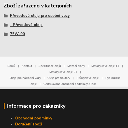
Zboží zařazeno v kategoriích
Převodové oleje pro osobní vozy
- Převodové oleje
75W-90
Domů
|
Kontakt
|
Specifikace olejů
|
Mazací plány
|
Motocyklové oleje 4T
|
Motocyklové oleje 2T
|
Oleje pro nákladní vozy
|
Oleje pro traktory
|
Průmyslové oleje
|
Hydraulické
oleje
|
Certifikované obchodní podmínky dTest
Informace pro zákazníky
Obchodní podmínky
Doručení zboží