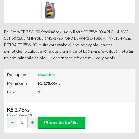
Eni Rotra FE 75W-90 Starý název: Agip Rotra FE 75W-90 API GL 4+VW
501.50 (3.85)CHRYSLER MS-3725FORD ESW-M2C-108CMF M-1134 Agip
ROTRA FE 75W-90 je širokorozsahový převodový olej na bázi
syntetického základového oleje a má oprotiběžným převodovým olejům
na bázi minerálních olejů jednoznačné přednosti....
celý popis
Dostupnost
Skladem
Měrná cena
Kč 275,00 / l
Balení
1 l
Kč 275
/
ks
Kč 227
bez DPH
Přidat do košíku