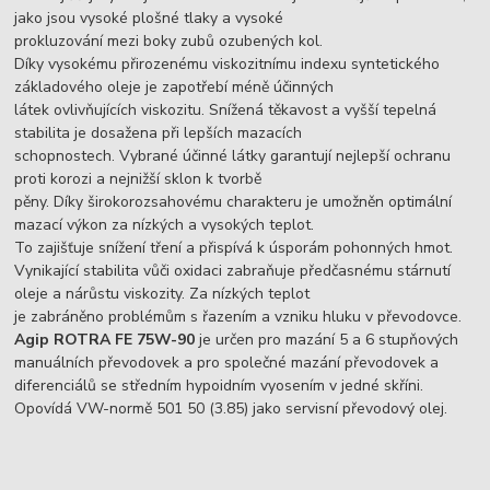
jako jsou vysoké plošné tlaky a vysoké
prokluzování mezi boky zubů ozubených kol.
Díky vysokému přirozenému viskozitnímu indexu syntetického
základového oleje je zapotřebí méně účinných
látek ovlivňujících viskozitu. Snížená těkavost a vyšší tepelná
stabilita je dosažena při lepších mazacích
schopnostech. Vybrané účinné látky garantují nejlepší ochranu
proti korozi a nejnižší sklon k tvorbě
pěny. Díky širokorozsahovému charakteru je umožněn optimální
mazací výkon za nízkých a vysokých teplot.
To zajišťuje snížení tření a přispívá k úsporám pohonných hmot.
Vynikající stabilita vůči oxidaci zabraňuje předčasnému stárnutí
oleje a nárůstu viskozity. Za nízkých teplot
je zabráněno problémům s řazením a vzniku hluku v převodovce.
Agip ROTRA FE 75W-90
je určen pro mazání 5 a 6 stupňových
manuálních převodovek a pro společné mazání převodovek a
diferenciálů se středním hypoidním vyosením v jedné skříni.
Opovídá VW-normě 501 50 (3.85) jako servisní převodový olej.