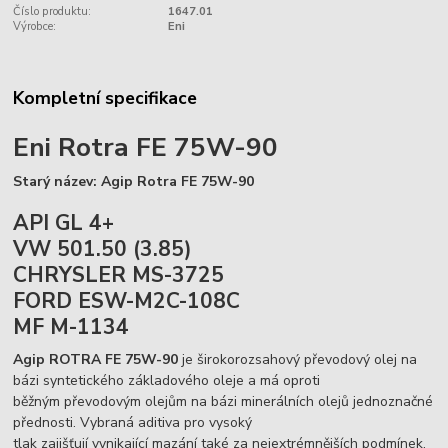
Číslo produktu:
1647.01
Výrobce:
Eni
Kompletní specifikace
Eni Rotra FE 75W-90
Starý název: Agip Rotra FE 75W-90
API GL 4+
VW 501.50 (3.85)
CHRYSLER MS-3725
FORD ESW-M2C-108C
MF M-1134
Agip ROTRA FE 75W-90
je širokorozsahový převodový olej na
bázi syntetického základového oleje a má oproti
běžným převodovým olejům na bázi minerálních olejů jednoznačné
přednosti. Vybraná aditiva pro vysoký
tlak zajišťují vynikající mazání také za nejextrémnějších podmínek,