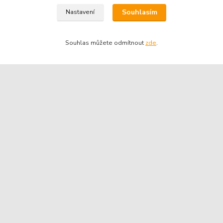
Souhlasím
Nastavení
Souhlas můžete odmítnout
zde
.
Kontakty
Telefon pro technické dotazy: 775 113 255
Telefon do našeho obchodu : 774 993 479
info@znackoveoleje.cz
Vytvořeno na
Eshop-rychle.cz