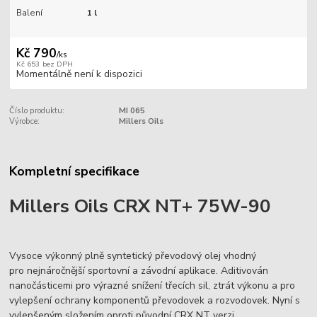
Balení
1 l
Kč 790
/
ks
Kč 653
bez DPH
Momentálně není k dispozici
Číslo produktu:
MI 065
Výrobce:
Millers Oils
Kompletní specifikace
Millers Oils CRX NT+ 75W-90
Vysoce výkonný plně syntetický převodový olej vhodný
pro nejnáročnější sportovní a závodní aplikace. Aditivován
nanočásticemi pro výrazné snížení třecích sil, ztrát výkonu a pro
vylepšení ochrany komponentů převodovek a rozvodovek. Nyní s
vylepšeným složením oproti původní CRX NT verzi.