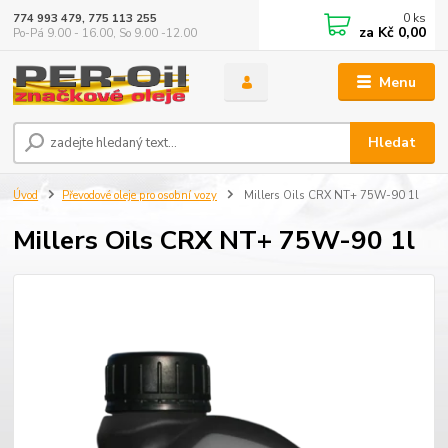
0
ks
774 993 479, 775 113 255
za
Kč 0,00
Po-Pá 9.00 - 16.00, So 9.00 -12.00
Menu
Hledat
Úvod
Převodové oleje pro osobní vozy
Millers Oils CRX NT+ 75W-90 1l
Millers Oils CRX NT+ 75W-90 1l