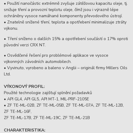
• Použití nanočástic extrémně zvyšuje zátěžovou kapacitu oleje, tj.
snižuje tření a provozní teplotu oleje, čímž jsou i výrazně lépe
ochráněny vysoce namáhané komponenty převodového ústrojí.
• Znatelně snížené tření, teplota a opotřebení minimalizuje ztráty
výkonu.
• Tření sníženo o dalších 15% a opotřebení součástí o 17% oproti
původní verzi CRX NT.
• Osvědčené řešení pro problémové aplikace ve vysoce
výkonných závodních automobilech.
• Vyvinuto, vyrobeno a baleno v Anglii – originál firmy Millers Oils
Ltd.
VÝKONOVÝ PROFIL:
Použité technologie zajišťují splnění požadavků
• API GL4, API GL5, API MT-1, MIL-PRF-2105E
• ZF TE-ML-02B, ZF TE-ML-05B, ZF TE-ML-07A, ZF TE-ML-12B,
ZF TE-ML-16F,
ZF TE-ML-17B, ZF TE-ML-19C, ZF TE-ML-21B
CHARAKTERISTIKA: