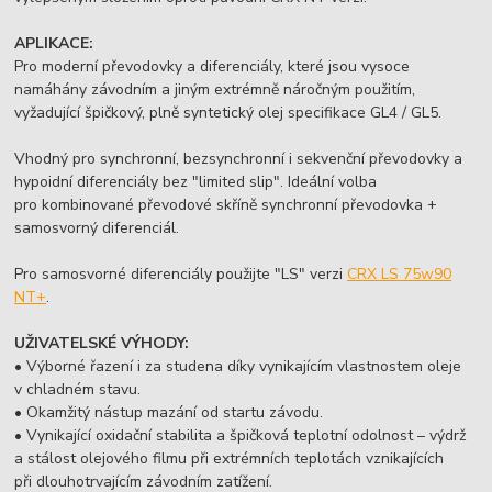
APLIKACE:
Pro moderní převodovky a diferenciály, které jsou vysoce
namáhány závodním a jiným extrémně náročným použitím,
vyžadující špičkový, plně syntetický olej specifikace GL4 / GL5.
Vhodný pro synchronní, bezsynchronní i sekvenční převodovky a
hypoidní diferenciály bez "limited slip". Ideální volba
pro kombinované převodové skříně synchronní převodovka +
samosvorný diferenciál.
Pro samosvorné diferenciály použijte "LS" verzi
CRX LS 75w90
NT+
.
UŽIVATELSKÉ VÝHODY:
• Výborné řazení i za studena díky vynikajícím vlastnostem oleje
v chladném stavu.
• Okamžitý nástup mazání od startu závodu.
• Vynikající oxidační stabilita a špičková teplotní odolnost – výdrž
a stálost olejového filmu při extrémních teplotách vznikajících
při dlouhotrvajícím závodním zatížení.