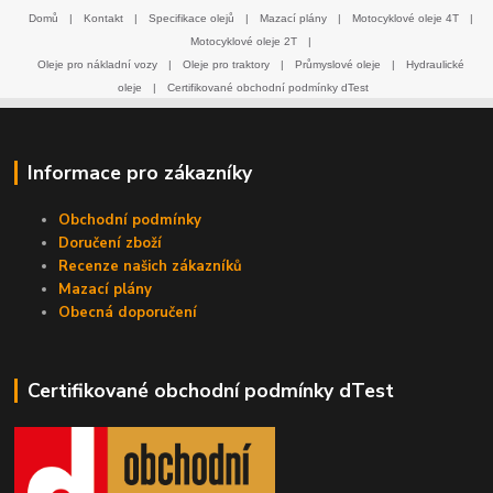
Domů
|
Kontakt
|
Specifikace olejů
|
Mazací plány
|
Motocyklové oleje 4T
|
Motocyklové oleje 2T
|
Oleje pro nákladní vozy
|
Oleje pro traktory
|
Průmyslové oleje
|
Hydraulické
oleje
|
Certifikované obchodní podmínky dTest
Informace pro zákazníky
Obchodní podmínky
Doručení zboží
Recenze našich zákazníků
Mazací plány
Obecná doporučení
Certifikované obchodní podmínky dTest