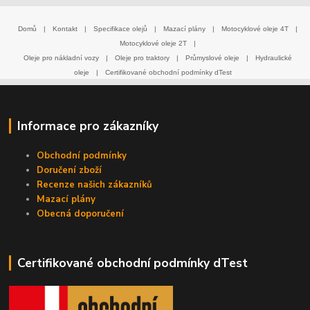
Domů
|
Kontakt
|
Specifikace olejů
|
Mazací plány
|
Motocyklové oleje 4T
|
Motocyklové oleje 2T
|
Oleje pro nákladní vozy
|
Oleje pro traktory
|
Průmyslové oleje
|
Hydraulické
oleje
|
Certifikované obchodní podmínky dTest
Informace pro zákazníky
Obchodní podmínky
Doručení zboží
Recenze našich zákazníků
Mazací plány
Obecná doporučení
Certifikované obchodní podmínky dTest