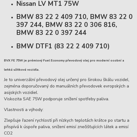
Nissan LV MT1 75W
BMW 83 22 2 409 710, BMW 83 22 0
397 244, BMW 83 22 0 306 816,
BMW 83 22 0 397 244
BMW DTF1 (83 22 2 409 710)
BVX FE 75W je prémiový Fuel Economy převodový olej pro moderní osobní a
lehká užitková vozidla.
Je to univerzální převodový olej určený pro širokou škálu vozidel,
zejména doporučovaný do manuálních převodovek evropských a
asijských vozidiel.
Viskozita SAE 75W podporuje snížení spotřeby paliva.
Vlastnosti a výhody:
Zlepšuje řazení rychlostí při nízkych teplotách krátce po startu a
přispívá k úspoře paliva, snížení emisí znečišťujících látek a emisí
CO2