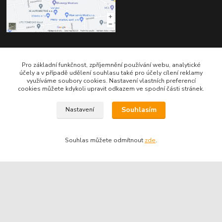
Kontakty
Pro základní funkčnost, zpříjemnění používání webu, analytické
účely a v případě udělení souhlasu také pro účely cílení reklamy
využíváme soubory cookies. Nastavení vlastních preferencí
cookies můžete kdykoli upravit odkazem ve spodní části stránek.
Souhlasím
Nastavení
Telefon pro technické dotazy: 775 113 255
Souhlas můžete odmítnout
zde
.
Telefon do našeho obchodu : 774 993 479
info@znackoveoleje.cz
Vytvořeno na
Eshop-rychle.cz