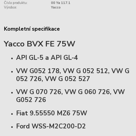
Číslo produktu:
00 Ya 117.1
Výrobce:
Yacco
Kompletní specifikace
Yacco BVX FE 75W
API GL-5 a API GL-4
VW G052 178, VW G 052 512, VW G
052 726, VW G 052 527
VW G 070 726, VW G 060 726, VW
G052 726
Fiat 9.55550 MZ6 75W
Ford WSS-M2C200-D2