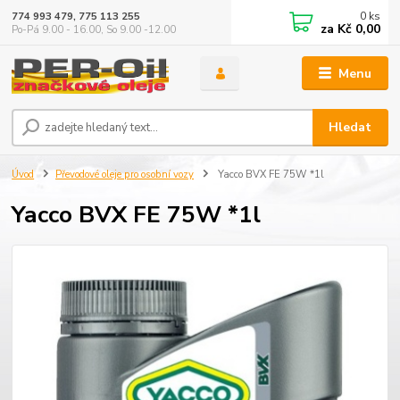
0
ks
774 993 479, 775 113 255
za
Kč 0,00
Po-Pá 9.00 - 16.00, So 9.00 -12.00
Menu
Hledat
Úvod
Převodové oleje pro osobní vozy
Yacco BVX FE 75W *1l
Yacco BVX FE 75W *1l