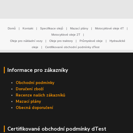
Domů
|
Kontakt
|
Specifikace olejů
|
Mazací plány
|
Motocyklové oleje 4T
|
Motocyklové oleje 2T
|
Oleje pro nákladní vozy
|
Oleje pro traktory
|
Průmyslové oleje
|
Hydraulické
oleje
|
Certifikované obchodní podmínky dTest
Informace pro zákazníky
Obchodní podmínky
Doručení zboží
Recenze našich zákazníků
Mazací plány
Obecná doporučení
Certifikované obchodní podmínky dTest