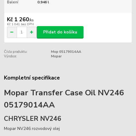
Balení
0.946 l
Kč 1 260
/
ks
Kč 1 041
bez DPH
Přidat do košíku
Číslo produktu:
Mop 05179014AA
Výrobce:
Mopar
Kompletní specifikace
Mopar Transfer Case Oil NV246
05179014AA
CHRYSLER NV246
Mopar NV246 rozvodový olej