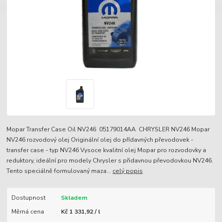
Mopar Transfer Case Oil NV246 05179014AA CHRYSLER NV246 Mopar
NV246 rozvodový olej Originální olej do přídavných převodovek -
transfer case - typ NV246 Vysoce kvalitní olej Mopar pro rozvodovky a
reduktory, ideální pro modely Chrysler s přidavnou převodovkou NV246.
Tento speciálně formulovaný maza...
celý popis
Dostupnost
Skladem
Měrná cena
Kč 1 331,92 / l