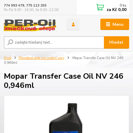
0
ks
774 993 479, 775 113 255
za
Kč 0,00
Po-Pá 9.00 - 16.00, So 9.00 -12.00
Menu
Hledat
Úvod
Převodové oleje pro osobní vozy
Mopar Transfer Case Oil NV 246
0,946ml
Mopar Transfer Case Oil NV 246
0,946ml