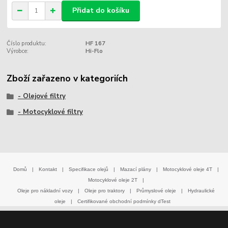
Přidat do košíku
Číslo produktu:
HF 167
Výrobce:
Hi-Flo
Zboží zařazeno v kategoriích
- Olejové filtry
- Motocyklové filtry
Domů
|
Kontakt
|
Specifikace olejů
|
Mazací plány
|
Motocyklové oleje 4T
|
Motocyklové oleje 2T
|
Oleje pro nákladní vozy
|
Oleje pro traktory
|
Průmyslové oleje
|
Hydraulické
oleje
|
Certifikované obchodní podmínky dTest