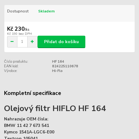
Dostupnost
Skladem
Kč 230
/
ks
Kč 190
bez DPH
Přidat do košíku
Číslo produktu:
HF 164
EAN kód:
824225110678
Výrobce:
Hi-Flo
Kompletní specifikace
Olejový filtr HIFLO HF 164
Nahrazuje OEM čísla:
BMW 11 42 7 673 541
Kymco 1541A-LGC6-E00
Textron 105041