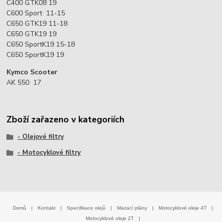
C400 GTK08 19
C600 Sport 11-15
C650 GTK19 11-18
C650 GTK19 19
C650 SportK19 15-18
C650 SportK19 19
Kymco Scooter
AK 550 17
Zboží zařazeno v kategoriích
- Olejové filtry
- Motocyklové filtry
Domů
|
Kontakt
|
Specifikace olejů
|
Mazací plány
|
Motocyklové oleje 4T
|
Motocyklové oleje 2T
|