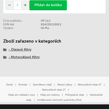
Přidat do košíku
Číslo produktu:
HF 112
EAN kód:
824225110012
Výrobce:
Hi-Flo
Zboží zařazeno v kategoriích
- Olejové filtry
- Motocyklové filtry
Domů
|
Kontakt
|
Specifikace olejů
|
Mazací plány
|
Motocyklové oleje 4T
|
Motocyklové oleje 2T
|
Oleje pro nákladní vozy
|
Oleje pro traktory
|
Průmyslové oleje
|
Hydraulické
oleje
|
Certifikované obchodní podmínky dTest