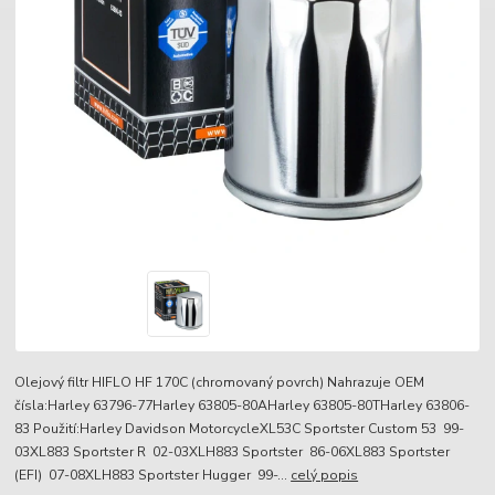
Olejový filtr HIFLO HF 170C (chromovaný povrch) Nahrazuje OEM
čísla:Harley 63796-77Harley 63805-80AHarley 63805-80THarley 63806-
83 Použití:Harley Davidson MotorcycleXL53C Sportster Custom 53 99-
03XL883 Sportster R 02-03XLH883 Sportster 86-06XL883 Sportster
(EFI) 07-08XLH883 Sportster Hugger 99-...
celý popis