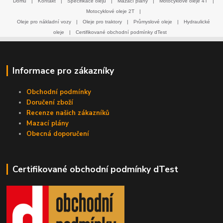
Domů
|
Kontakt
|
Specifikace olejů
|
Mazací plány
|
Motocyklové oleje 4T
|
Motocyklové oleje 2T
|
Oleje pro nákladní vozy
|
Oleje pro traktory
|
Průmyslové oleje
|
Hydraulické
oleje
|
Certifikované obchodní podmínky dTest
Informace pro zákazníky
Obchodní podmínky
Doručení zboží
Recenze našich zákazníků
Mazací plány
Obecná doporučení
Certifikované obchodní podmínky dTest