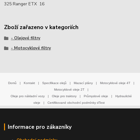
325 Ranger ETX 16
Zboží zařazeno v kategoriích
- Olejové filtry
- Motocyklové filtry
Domů
|
Kontakt
|
Specifikace olejů
|
Mazací plány
|
Motocyklové oleje 4T
|
Motocyklové oleje 2T
|
Oleje pro nákladní vozy
|
Oleje pro traktory
|
Průmyslové oleje
|
Hydraulické
oleje
|
Certifikované obchodní podmínky dTest
Informace pro zákazníky