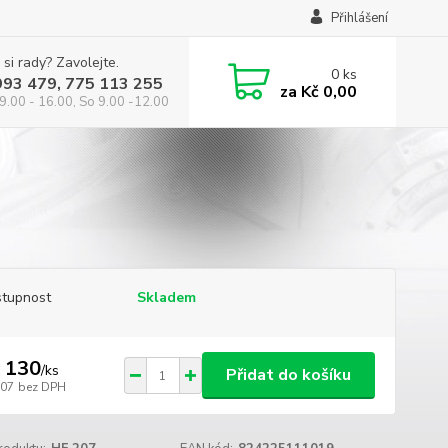
Přihlášení
 si rady? Zavolejte.
0
ks
993 479, 775 113 255
za
Kč 0,00
9.00 - 16.00, So 9.00 -12.00
tupnost
Skladem
 130
/
ks
Přidat do košíku
107
bez DPH