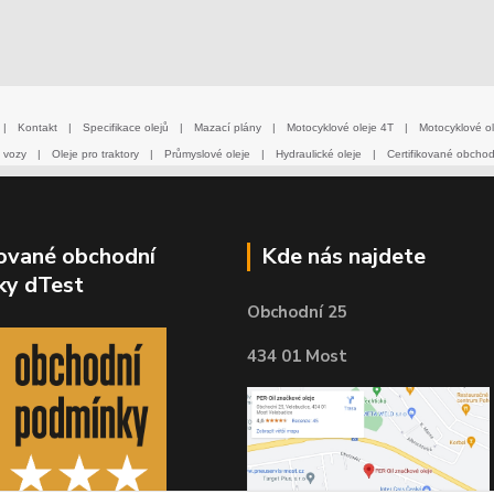
|
Kontakt
|
Specifikace olejů
|
Mazací plány
|
Motocyklové oleje 4T
|
Motocyklové ol
 vozy
|
Oleje pro traktory
|
Průmyslové oleje
|
Hydraulické oleje
|
Certifikované obcho
kované obchodní
Kde nás najdete
ky dTest
Obchodní 25
434 01 Most