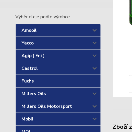
Výběr oleje podle výrobce
Amsoil
Yacco
Agip ( Eni )
Castrol
Fuchs
Millers Oils
Millers Oils Motorsport
Mobil
Zboží 
MOL