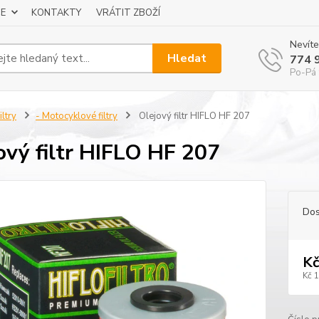
E
KONTAKTY
VRÁTIT ZBOŽÍ
Nevíte
Hledat
774 
Po-Pá 
iltry
- Motocyklové filtry
Olejový filtr HIFLO HF 207
ový filtr HIFLO HF 207
Dos
Kč
Kč 