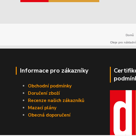
Domů
Oleje pro nákladní
Informace pro zákazníky
Certifi
podmín
Obchodní podmínky
Doručení zboží
Recenze našich zákazníků
Mazací plány
Obecná doporučení