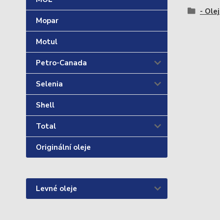
- Olej
Mopar
Motul
Petro-Canada
Selenia
Shell
Total
Originální oleje
Levné oleje