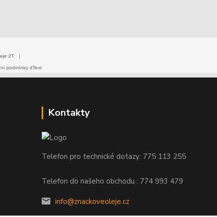
eje 2T
|
dní podmínky dTest
Kontakty
Telefon pro technické dotazy: 775 113 255
Telefon do našeho obchodu : 774 993 479
info@znackoveoleje.cz