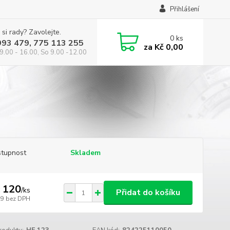
Přihlášení
 si rady? Zavolejte.
0
ks
993 479, 775 113 255
za
Kč 0,00
9.00 - 16.00, So 9.00 -12.00
tupnost
Skladem
 120
/
ks
Přidat do košíku
99
bez DPH