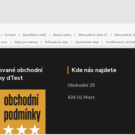
|
Kontakt
|
Specifikace olejů
|
Mazací plány
|
Motocyklové oleje 4T
|
Motocyklové ol
 vozy
|
Oleje pro traktory
|
Průmyslové oleje
|
Hydraulické oleje
|
Certifikované obcho
kované obchodní
Kde nás najdete
ky dTest
Obchodní 25
434 01 Most