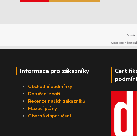
Domů
Oleje pro nákladní
Informace pro zákazníky
Certifi
podmín
Obchodní podmínky
Doručení zboží
Recenze našich zákazníků
Mazací plány
Obecná doporučení