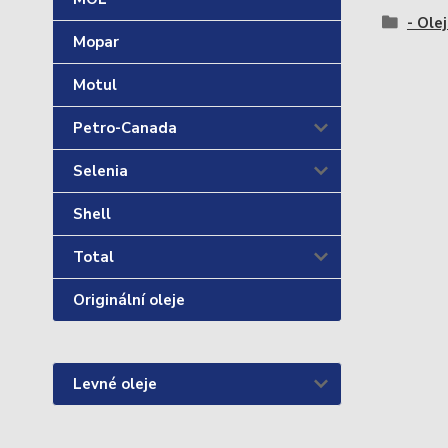
- Olej
Mopar
Motul
Petro-Canada
Selenia
Shell
Total
Originální oleje
Levné oleje