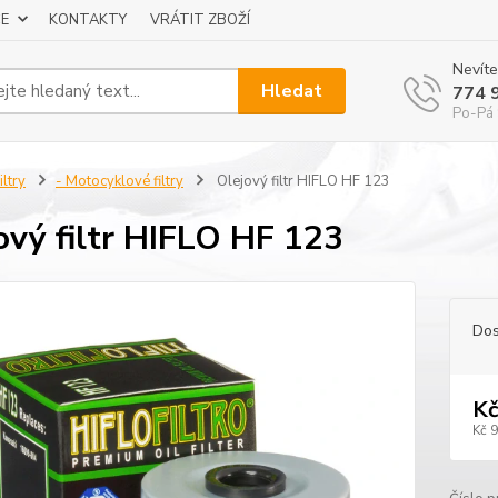
E
KONTAKTY
VRÁTIT ZBOŽÍ
Nevíte
Hledat
774 
Po-Pá 
iltry
- Motocyklové filtry
Olejový filtr HIFLO HF 123
ový filtr HIFLO HF 123
Dos
Kč
Kč 