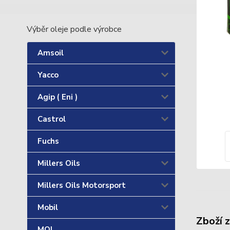
Výběr oleje podle výrobce
Amsoil
Yacco
Agip ( Eni )
Castrol
Fuchs
Millers Oils
Millers Oils Motorsport
Mobil
Zboží 
MOL