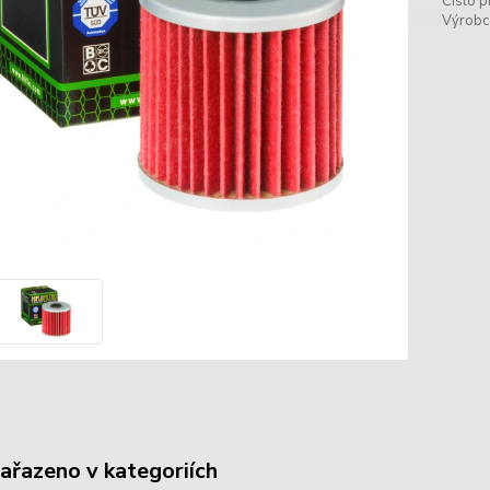
Číslo p
Výrobc
zařazeno v kategoriích