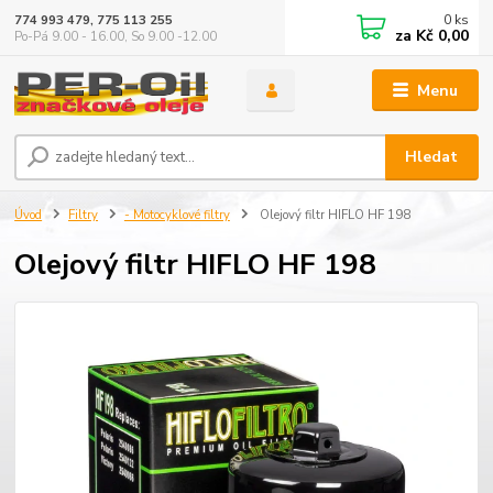
0
ks
774 993 479, 775 113 255
za
Kč 0,00
Po-Pá 9.00 - 16.00, So 9.00 -12.00
Menu
Hledat
Úvod
Filtry
- Motocyklové filtry
Olejový filtr HIFLO HF 198
Olejový filtr HIFLO HF 198