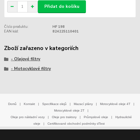
Přidat do košíku
Číslo produktu:
HF 198
EAN kód:
824225110401
Zboží zařazeno v kategoriích
- Olejové filtry
- Motocyklové filtry
Domů
|
Kontakt
|
Specifikace olejů
|
Mazací plány
|
Motocyklové oleje 4T
|
Motocyklové oleje 2T
|
Oleje pro nákladní vozy
|
Oleje pro traktory
|
Průmyslové oleje
|
Hydraulické
oleje
|
Certifikované obchodní podmínky dTest