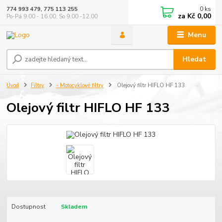
0
ks
774 993 479, 775 113 255
za
Kč 0,00
Po-Pá 9.00 - 16.00, So 9.00 -12.00
Menu
Hledat
Úvod
Filtry
- Motocyklové filtry
Olejový filtr HIFLO HF 133
Olejový filtr HIFLO HF 133
Dostupnost
Skladem