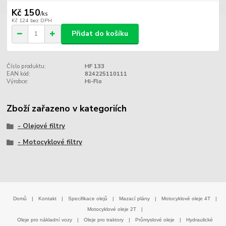
Kč 150
/
ks
Kč 124
bez DPH
Přidat do košíku
Číslo produktu:
HF 133
EAN kód:
824225110111
Výrobce:
Hi-Flo
Zboží zařazeno v kategoriích
- Olejové filtry
- Motocyklové filtry
Domů
|
Kontakt
|
Specifikace olejů
|
Mazací plány
|
Motocyklové oleje 4T
|
Motocyklové oleje 2T
|
Oleje pro nákladní vozy
|
Oleje pro traktory
|
Průmyslové oleje
|
Hydraulické