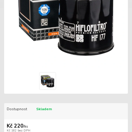
Dostupnost
Skladem
Kč 220
/
ks
Kč 182
bez DPH