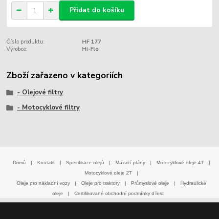
Přidat do košíku
Číslo produktu:
HF 177
Výrobce:
Hi-Flo
Zboží zařazeno v kategoriích
- Olejové filtry
- Motocyklové filtry
Domů
|
Kontakt
|
Specifikace olejů
|
Mazací plány
|
Motocyklové oleje 4T
|
Motocyklové oleje 2T
|
Oleje pro nákladní vozy
|
Oleje pro traktory
|
Průmyslové oleje
|
Hydraulické
oleje
|
Certifikované obchodní podmínky dTest