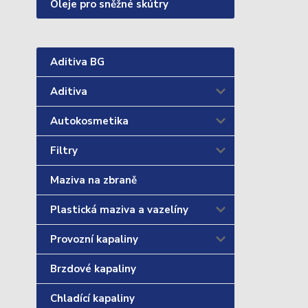
Oleje pro sněžné skútry
Aditiva BG
Aditiva
Autokosmetika
Filtry
Maziva na zbraně
Plastická maziva a vazelíny
Provozní kapaliny
Brzdové kapaliny
Chladící kapaliny