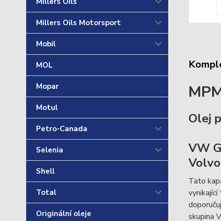
Millers Oils
Millers Oils Motorsport
Mobil
Komple
MOL
Mopar
MPM 
Motul
Olej 
Petro-Canada
VW G
Selenia
Volvo
Shell
Tato kap
vynikajíc
Total
doporučuj
Originální oleje
skupina 