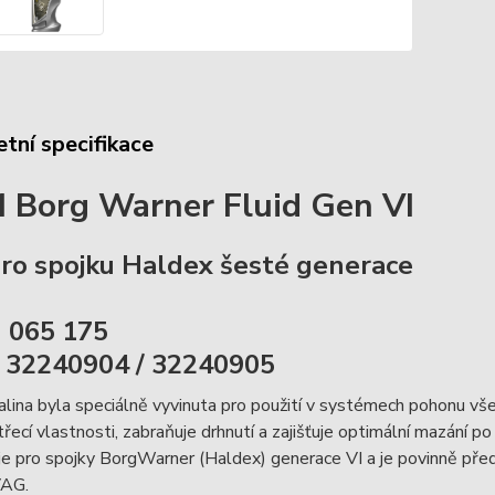
tní specifikace
Borg Warner Fluid Gen VI
pro spojku Haldex šesté generace
 065 175
 32240904 / 32240905
alina byla speciálně vyvinuta pro použití v systémech pohonu 
í třecí vlastnosti, zabraňuje drhnutí a zajišťuje optimální mazání 
e pro spojky BorgWarner (Haldex) generace VI a je povinně před
VAG.