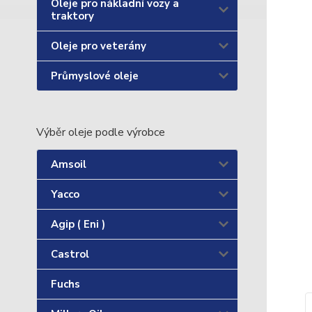
Oleje pro nákladní vozy a
traktory
Oleje pro veterány
Průmyslové oleje
Výběr oleje podle výrobce
Amsoil
Yacco
Agip ( Eni )
Castrol
Fuchs