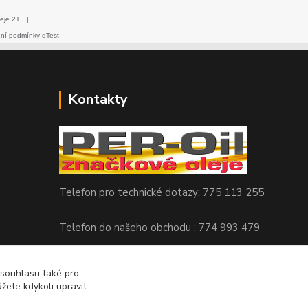
eje 2T
|
dní podmínky dTest
Kontakty
Telefon pro technické dotazy: 775 113 255
Telefon do našeho obchodu : 774 993 479
info@znackoveoleje.cz
 souhlasu také pro
žete kdykoli upravit