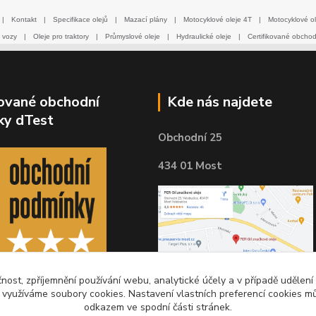
|
Kontakt
|
Specifikace olejů
|
Mazací plány
|
Motocyklové oleje 4T
|
Motocyklové ol
 vozy
|
Oleje pro traktory
|
Průmyslové oleje
|
Hydraulické oleje
|
Certifikované obcho
kované obchodní
Kde nás najdete
ky dTest
Obchodní 25
434 01 Most
čnost, zpříjemnění používání webu, analytické účely a v případě udělení
y využíváme soubory cookies. Nastavení vlastních preferencí cookies mů
odkazem ve spodní části stránek.