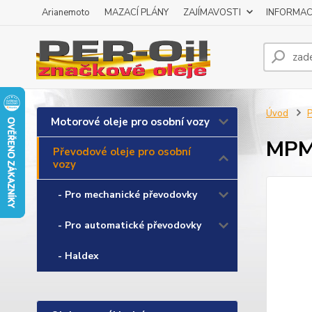
Arianemoto
MAZACÍ PLÁNY
ZAJÍMAVOSTI
INFORMAC
Úvod
P
Motorové oleje pro osobní vozy
MPM 
Převodové oleje pro osobní
vozy
- Pro mechanické převodovky
- Pro automatické převodovky
- Haldex