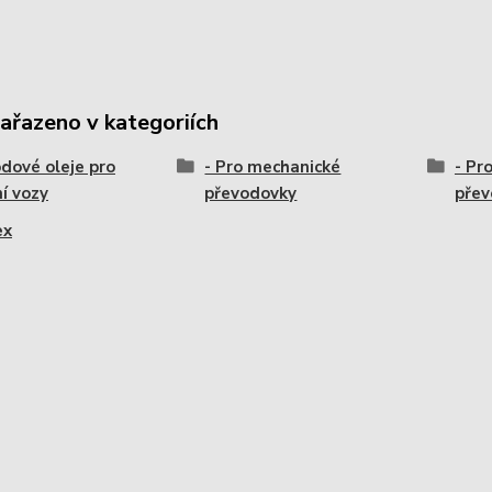
zařazeno v kategoriích
dové oleje pro
- Pro mechanické
- Pr
í vozy
převodovky
přev
ex