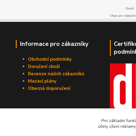
Domů
Oleje pro nákladní
Informace pro zákazníky
Certifi
podmín
Obchodní podmínky
Doručení zboží
Recenze našich zákazníků
Mazací plány
Obecná doporučení
Pro základní funk
účely cílení reklam