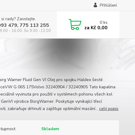
Přihlášení
 si rady? Zavolejte.
0
ks
993 479, 775 113 255
za
Kč 0,00
9.00 - 16.00, So 9.00 -12.00
rg Warner Fluid Gen VI Olej pro spojku Haldex šesté
ceVW G 065 175Volvo 32240904 / 32240905 Tato kapalina
peciálně vyvinuta pro použití v systémech pohonu všech kol
GenVI výrobce BorgWarner. Poskytuje vynikající třecí
sti, zabraňuje drhnutí a zajišťuje optimální mazání...
celý popis
tupnost
Skladem