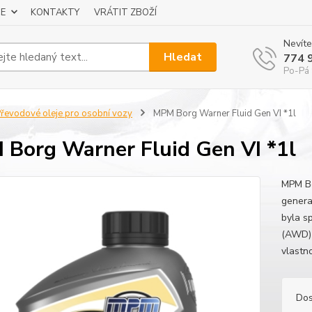
E
KONTAKTY
VRÁTIT ZBOŽÍ
Nevíte
Hledat
774 
Po-Pá 
řevodové oleje pro osobní vozy
MPM Borg Warner Fluid Gen VI *1l
Borg Warner Fluid Gen VI *1l
MPM Bo
genera
byla s
(AWD) 
vlastno
Dos