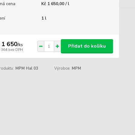
ná cena
Kč 1 650,00 / l
ení
1 l
 1 650
/
ks
Přidat do košíku
1 364
bez DPH
roduktu:
MPM Hal 03
Výrobce:
MPM