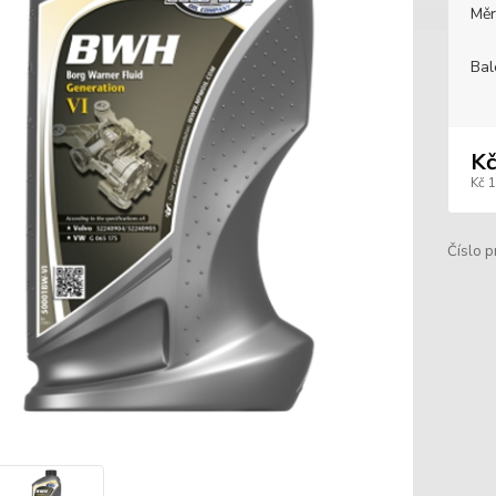
Měr
Bal
Kč
Kč 
Číslo p