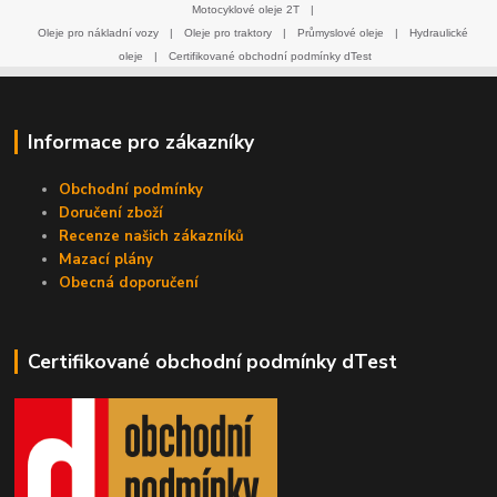
Motocyklové oleje 2T
|
Oleje pro nákladní vozy
|
Oleje pro traktory
|
Průmyslové oleje
|
Hydraulické
oleje
|
Certifikované obchodní podmínky dTest
Informace pro zákazníky
Obchodní podmínky
Doručení zboží
Recenze našich zákazníků
Mazací plány
Obecná doporučení
Certifikované obchodní podmínky dTest