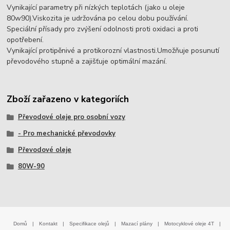
Vynikající parametry při nízkých teplotách (jako u oleje
80w90).Viskozita je udržována po celou dobu používání.
Speciální přísady pro zvýšení odolnosti proti oxidaci a proti
opotřebení.
Vynikající protipěnivé a protikorozní vlastnosti.Umožňuje posunutí
převodového stupně a zajišťuje optimální mazání.
Zboží zařazeno v kategoriích
Převodové oleje pro osobní vozy
- Pro mechanické převodovky
Převodové oleje
80W-90
Domů
|
Kontakt
|
Specifikace olejů
|
Mazací plány
|
Motocyklové oleje 4T
|