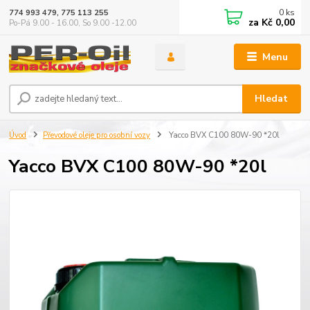
0
ks
774 993 479, 775 113 255
za
Kč 0,00
Po-Pá 9.00 - 16.00, So 9.00 -12.00
Menu
Hledat
Úvod
Převodové oleje pro osobní vozy
Yacco BVX C100 80W-90 *20l
Yacco BVX C100 80W-90 *20l