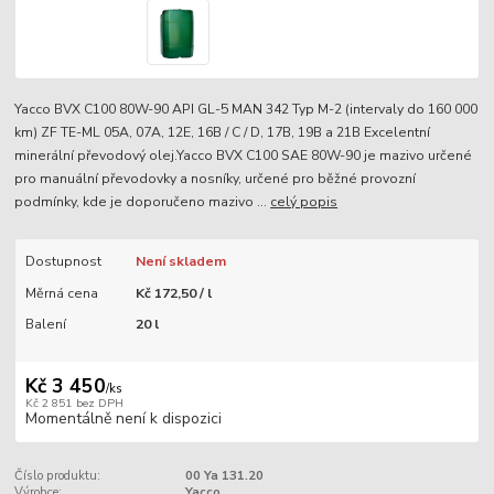
Yacco BVX C100 80W-90 API GL-5 MAN 342 Typ M-2 (intervaly do 160 000
km) ZF TE-ML 05A, 07A, 12E, 16B / C / D, 17B, 19B a 21B Excelentní
minerální převodový olej.Yacco BVX C100 SAE 80W-90 je mazivo určené
pro manuální převodovky a nosníky, určené pro běžné provozní
podmínky, kde je doporučeno mazivo ...
celý popis
Dostupnost
Není skladem
Měrná cena
Kč 172,50 / l
Balení
20 l
Kč 3 450
/
ks
Kč 2 851
bez DPH
Momentálně není k dispozici
Číslo produktu:
00 Ya 131.20
Výrobce:
Yacco