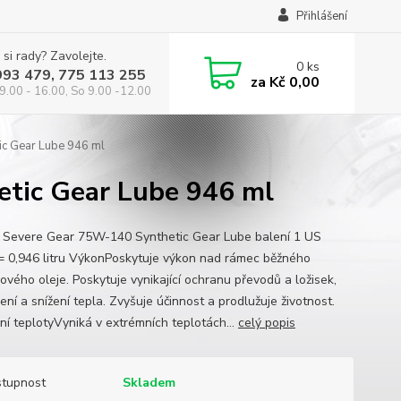
Přihlášení
 si rady? Zavolejte.
0
ks
993 479, 775 113 255
za
Kč 0,00
9.00 - 16.00, So 9.00 -12.00
c Gear Lube 946 ml
tic Gear Lube 946 ml
 Severe Gear 75W-140 Synthetic Gear Lube balení 1 US
= 0,946 litru VýkonPoskytuje výkon nad rámec běžného
ového oleje. Poskytuje vynikající ochranu převodů a ložisek,
ření a snížení tepla. Zvyšuje účinnost a prodlužuje životnost.
ní teplotyVyniká v extrémních teplotách...
celý popis
tupnost
Skladem