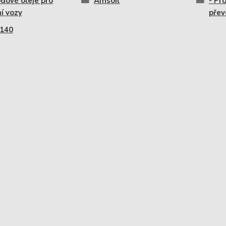
dové oleje pro
Amsoil
- Pr
í vozy
přev
140