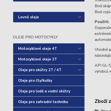
Bod skáp
Bod vzpl
Levné oleje
Použití:
Doporučen
extrémníc
OLEJE PRO MOTOCYKLY
automobi
Motocyklové oleje 4T
Vhodné pr
následujíc
Motocyklové oleje 2T
API GL-5
Oleje pro skútry 2T / 4T
výrobců v
Oleje pro čtyřkolky
Oleje pro lodě a vodní skútry
Zboží 
Oleje pro zahradní techniku