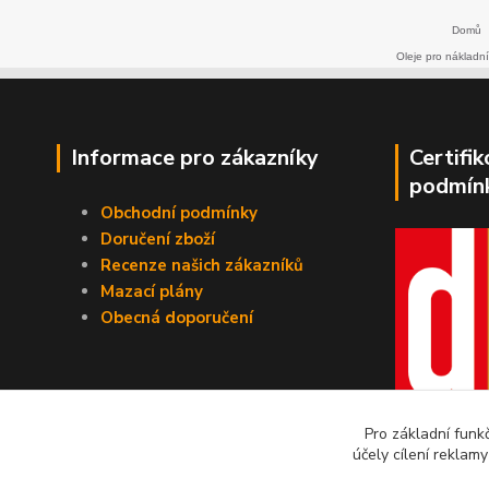
Domů
Oleje pro nákladní
Informace pro zákazníky
Certifi
podmín
Obchodní podmínky
Doručení zboží
Recenze našich zákazníků
Mazací plány
Obecná doporučení
Pro základní funk
účely cílení reklam