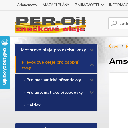
Arianemoto
MAZACÍ PLÁNY
ZAJÍMAVOSTI
INFORMAC
Úvod
P
Motorové oleje pro osobní vozy
Amso
Převodové oleje pro osobní
vozy
- Pro mechanické převodovky
- Pro automatické převodovky
- Haldex