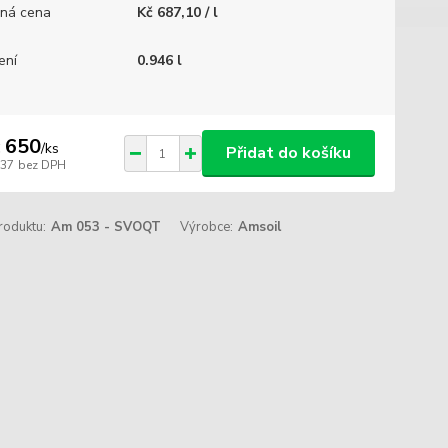
ná cena
Kč 687,10 / l
ení
0.946 l
 650
/
ks
Přidat do košíku
537
bez DPH
roduktu:
Am 053 - SVOQT
Výrobce:
Amsoil