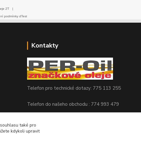
eje 2T
|
dní podmínky dTest
Kontakty
Telefon pro technické dotazy: 775 113 255
Telefon do našeho obchodu : 774 993 479
info@znackoveoleje.cz
 souhlasu také pro
žete kdykoli upravit