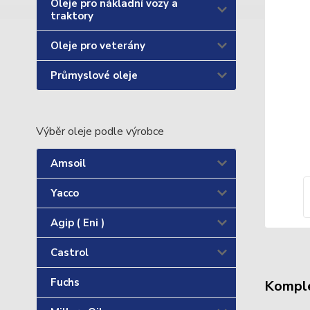
Oleje pro nákladní vozy a
traktory
Oleje pro veterány
Průmyslové oleje
Výběr oleje podle výrobce
Amsoil
Yacco
Agip ( Eni )
Castrol
Fuchs
Komple