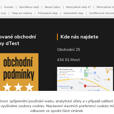
|
Kontakt
|
Specifikace olejů
|
Mazací plány
|
Motocyklové oleje 4T
|
Motocyklové ol
 vozy
|
Oleje pro traktory
|
Průmyslové oleje
|
Hydraulické oleje
|
Certifikované obcho
kované obchodní
Kde nás najdete
ky dTest
Obchodní 25
434 01 Most
čnost, zpříjemnění používání webu, analytické účely a v případě udělení
y využíváme soubory cookies. Nastavení vlastních preferencí cookies mů
odkazem ve spodní části stránek.