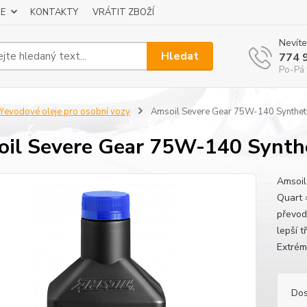
E
KONTAKTY
VRÁTIT ZBOŽÍ
Nevíte
Hledat
774 
Po-Pá 
řevodové oleje pro osobní vozy
Amsoil Severe Gear 75W-140 Syntheti
il Severe Gear 75W-140 Synthe
Amsoil
Quart 
převod
lepší t
Extrém
Dos