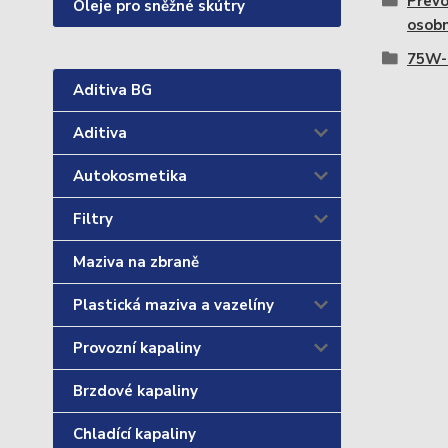
Převo
Oleje pro sněžné skútry
osobn
75W-
Aditiva BG
Aditiva
Autokosmetika
Filtry
Maziva na zbraně
Plastická maziva a vazelíny
Provozní kapaliny
Brzdové kapaliny
Chladící kapaliny