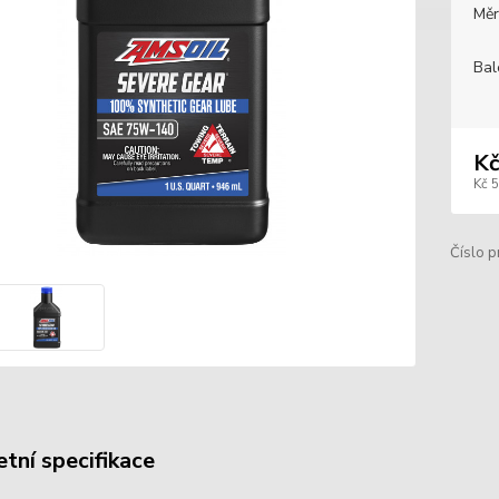
Měr
Bal
Kč
Kč 
Číslo p
tní specifikace