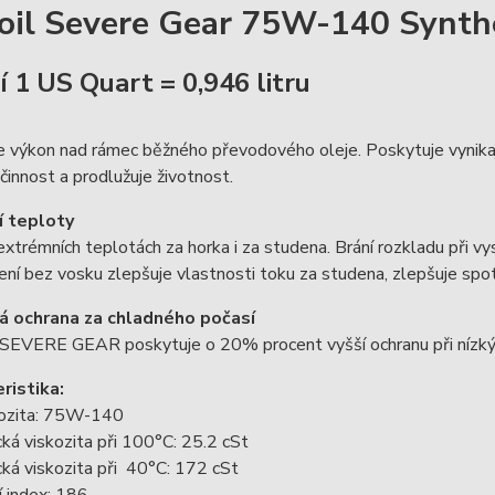
il Severe Gear 75W-140 Synthe
í 1 US Quart = 0,946 litru
 výkon nad rámec běžného převodového oleje. Poskytuje vynikající
činnost a prodlužuje životnost.
í teploty
extrémních teplotách za horka i za studena. Brání rozkladu při v
ení bez vosku zlepšuje vlastnosti toku za studena, zlepšuje spot
 ochrana za chladného počasí
EVERE GEAR poskytuje o 20% procent vyšší ochranu při nízkých
ristika:
ozita: 75W-140
ká viskozita při 100°C: 25.2 cSt
ká viskozita při 40°C: 172 cSt
í index: 186