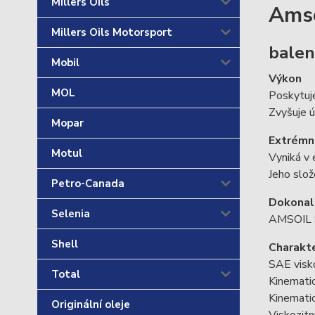
Millers Oils
Amso
Millers Oils Motorsport
balen
Mobil
Výkon
MOL
Poskytuje
Zvyšuje ú
Mopar
Extrémn
Motul
Vyniká v 
Jeho slož
Petro-Canada
Dokonalá
Selenia
AMSOIL S
Shell
Charakte
SAE visk
Total
Kinematic
Kinematic
Originální oleje
Viskozitn