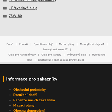
- Pro mechanické převodovky
- Převodové oleje
75W-80
Domů
|
Kontakt
|
Specifikace olejů
|
Mazací plány
|
Motocyklové oleje 4T
|
Motocyklové oleje 2T
|
Oleje pro nákladní vozy
|
Oleje pro traktory
|
Průmyslové oleje
|
Hydraulické
oleje
|
Certifikované obchodní podmínky dTest
Informace pro zákazníky
Obchodní podmínky
Doručení zboží
Recenze našich zákazníků
Mazací plány
Obecná doporučení