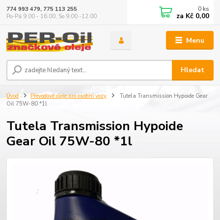
0
ks
774 993 479, 775 113 255
za
Kč 0,00
Po-Pá 9.00 - 16.00, So 9.00 -12.00
Menu
Hledat
Úvod
Převodové oleje pro osobní vozy
Tutela Transmission Hypoide Gear
Oil 75W-80 *1l
Tutela Transmission Hypoide
Gear Oil 75W-80 *1l