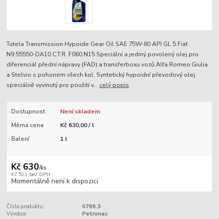
Tutela Transmission Hypoide Gear Oil SAE 75W-80 API GL 5 Fiat
N9.55550-DA10 C.T.R. F060.N15 Speciální a jediný povolený olej pro
diferenciál přední nápravy (FAD) a transferboxu vozů Alfa Romeo Giulia
a Stelvio s pohonem všech kol. Syntetický hypoidní převodový olej
speciálně vyvinutý pro použití v...
celý popis
Dostupnost
Není skladem
Měrná cena
Kč 630,00 / l
Balení
1 l
Kč 630
/
ks
Kč 521
bez DPH
Momentálně není k dispozici
Číslo produktu:
0766.3
Výrobce:
Petronas