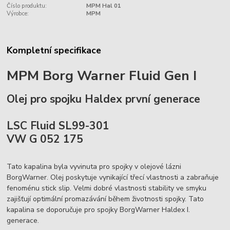
Číslo produktu:
MPM Hal 01
Výrobce:
MPM
Kompletní specifikace
MPM Borg Warner Fluid Gen I
Olej pro spojku Haldex první generace
LSC Fluid SL99-301
VW G 052 175
Tato kapalina byla vyvinuta pro spojky v olejové lázni
BorgWarner. Olej poskytuje vynikající třecí vlastnosti a zabraňuje
fenoménu stick slip. Velmi dobré vlastnosti stability ve smyku
zajišťují optimální promazávání během životnosti spojky. Tato
kapalina se doporučuje pro spojky BorgWarner Haldex I.
generace.