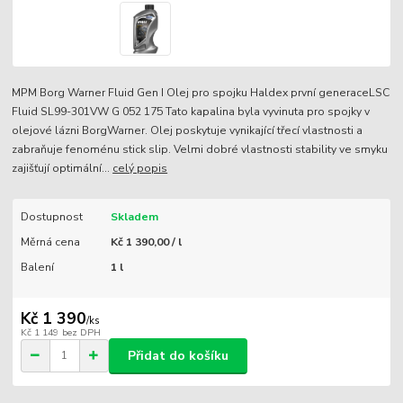
MPM Borg Warner Fluid Gen I Olej pro spojku Haldex první generaceLSC
Fluid SL99-301VW G 052 175 Tato kapalina byla vyvinuta pro spojky v
olejové lázni BorgWarner. Olej poskytuje vynikající třecí vlastnosti a
zabraňuje fenoménu stick slip. Velmi dobré vlastnosti stability ve smyku
zajišťují optimální...
celý popis
Dostupnost
Skladem
Měrná cena
Kč 1 390,00 / l
Balení
1 l
Kč 1 390
/
ks
Kč 1 149
bez DPH
Přidat do košíku