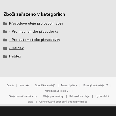
Zboží zařazeno v kategoriích
Převodové oleje pro osobní vozy
- Pro mechanické převodovky
- Pro automatické převodovky
- Haldex
Haldex
Domů
|
Kontakt
|
Specifikace olejů
|
Mazací plány
|
Motocyklové oleje 4T
|
Motocyklové oleje 2T
|
Oleje pro nákladní vozy
|
Oleje pro traktory
|
Průmyslové oleje
|
Hydraulické
oleje
|
Certifikované obchodní podmínky dTest