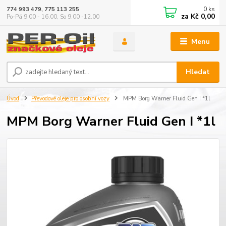
0
ks
774 993 479, 775 113 255
za
Kč 0,00
Po-Pá 9.00 - 16.00, So 9.00 -12.00
Menu
Hledat
Úvod
Převodové oleje pro osobní vozy
MPM Borg Warner Fluid Gen I *1l
MPM Borg Warner Fluid Gen I *1l