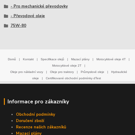
- Pro mechanické převodovky
- Převodové oleje
75W-80
Domů
|
Kontakt
|
Specifikace olejů
|
Mazací plány
|
Motocyklové oleje 4T
|
Motocyklové oleje 2T
|
Oleje pro nákladní vozy
|
Oleje pro traktory
|
Průmyslové oleje
|
Hydraulické
oleje
|
Certifikované obchodní podmínky dTest
Informace pro zákazníky
Obchodní podmínky
Doručení zboží
Recenze našich zákazníků
Mazací plány