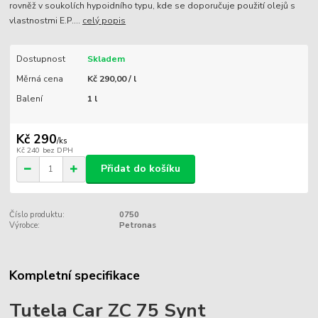
rovněž v soukolích hypoidního typu, kde se doporučuje použití olejů s
vlastnostmi E.P....
celý popis
Dostupnost
Skladem
Měrná cena
Kč 290,00 / l
Balení
1 l
Kč 290
/
ks
Kč 240
bez DPH
Přidat do košíku
Číslo produktu:
0750
Výrobce:
Petronas
Kompletní specifikace
Tutela Car ZC 75 Synt