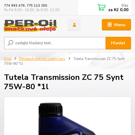
0
ks
774 993 479, 775 113 255
za
Kč 0,00
Po-Pá 9.00 - 16.00, So 9.00 -12.00
Menu
Hledat
Úvod
Převodové oleje pro osobní vozy
Tutela Transmission ZC 75 Synt
75W-80 *1l
Tutela Transmission ZC 75 Synt
75W-80 *1l