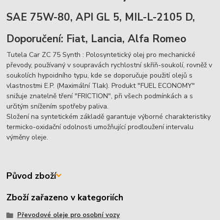
SAE 75W-80, API GL 5, MIL-L-2105 D,
Doporučení: Fiat, Lancia, Alfa Romeo
Tutela Car ZC 75 Synth : Polosyntetický olej pro mechanické
převody, používaný v soupravách rychlostní skříň-soukolí, rovněž v
soukolích hypoidního typu, kde se doporučuje použití olejů s
vlastnostmi E.P. (Maximální Tlak). Produkt "FUEL ECONOMY"
snižuje znatelně tření "FRICTION", při všech podmínkách a s
určitým snížením spotřeby paliva.
Složení na syntetickém základě garantuje výborné charakteristiky
termicko-oxidační odolnosti umožňující prodloužení intervalu
výměny oleje.
Původ zboží
Zboží zařazeno v kategoriích
Převodové oleje pro osobní vozy