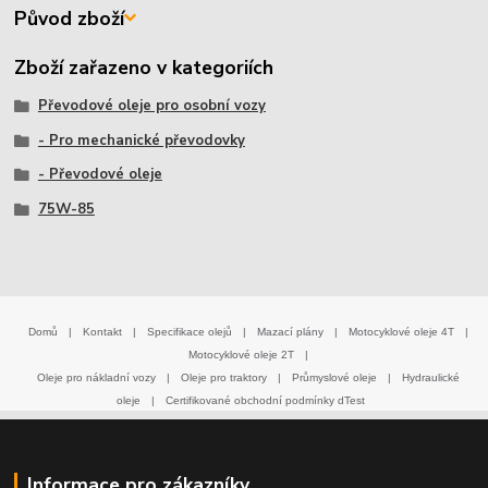
Původ zboží
Zboží zařazeno v kategoriích
Převodové oleje pro osobní vozy
- Pro mechanické převodovky
- Převodové oleje
75W-85
Domů
|
Kontakt
|
Specifikace olejů
|
Mazací plány
|
Motocyklové oleje 4T
|
Motocyklové oleje 2T
|
Oleje pro nákladní vozy
|
Oleje pro traktory
|
Průmyslové oleje
|
Hydraulické
oleje
|
Certifikované obchodní podmínky dTest
Informace pro zákazníky