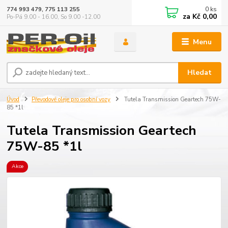
0
ks
774 993 479, 775 113 255
za
Kč 0,00
Po-Pá 9.00 - 16.00, So 9.00 -12.00
Menu
Hledat
Úvod
Převodové oleje pro osobní vozy
Tutela Transmission Geartech 75W-
85 *1l
Tutela Transmission Geartech
75W-85 *1l
Akce