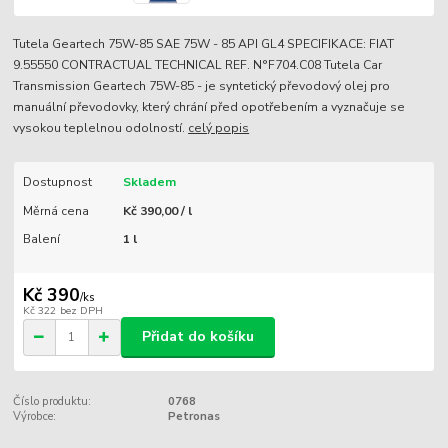
Tutela Geartech 75W-85 SAE 75W - 85 API GL4 SPECIFIKACE: FIAT
9.55550 CONTRACTUAL TECHNICAL REF. N°F704.C08 Tutela Car
Transmission Geartech 75W-85 - je syntetický převodový olej pro
manuální převodovky, který chrání před opotřebením a vyznačuje se
vysokou teplelnou odolností.
celý popis
Dostupnost
Skladem
Měrná cena
Kč 390,00 / l
Balení
1 l
Kč 390
/
ks
Kč 322
bez DPH
Přidat do košíku
Číslo produktu:
0768
Výrobce:
Petronas