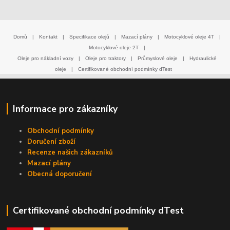
Domů
|
Kontakt
|
Specifikace olejů
|
Mazací plány
|
Motocyklové oleje 4T
|
Motocyklové oleje 2T
|
Oleje pro nákladní vozy
|
Oleje pro traktory
|
Průmyslové oleje
|
Hydraulické
oleje
|
Certifikované obchodní podmínky dTest
Informace pro zákazníky
Obchodní podmínky
Doručení zboží
Recenze našich zákazníků
Mazací plány
Obecná doporučení
Certifikované obchodní podmínky dTest