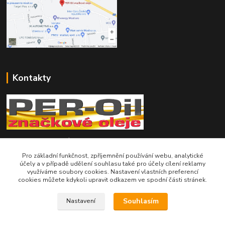
Kontakty
Telefon pro technické dotazy: 775 113 255
Pro základní funkčnost, zpříjemnění používání webu, analytické
Telefon do našeho obchodu : 774 993 479
účely a v případě udělení souhlasu také pro účely cílení reklamy
využíváme soubory cookies. Nastavení vlastních preferencí
cookies můžete kdykoli upravit odkazem ve spodní části stránek.
info@znackoveoleje.cz
Souhlasím
Nastavení