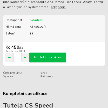
plně syntetický olej pro vozidla Alfa Romeo, Fiat, Lancia , Abarth, Ferrari
a Lamborghini se systémem řaz...
celý popis
Dostupnost
Skladem
Měrná cena
Kč 450,00 / l
Balení
1 l
Kč 450
/
ks
Kč 372
bez DPH
Přidat do košíku
Číslo produktu:
0757
Výrobce:
Petronas
Kompletní specifikace
Tutela CS Speed