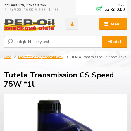
0
ks
774 993 479, 775 113 255
za
Kč 0,00
Po-Pá 9.00 - 16.00, So 9.00 -12.00
Menu
Hledat
Úvod
Převodové oleje pro osobní vozy
Tutela Transmission CS Speed 75W
*1l
Tutela Transmission CS Speed
75W *1l