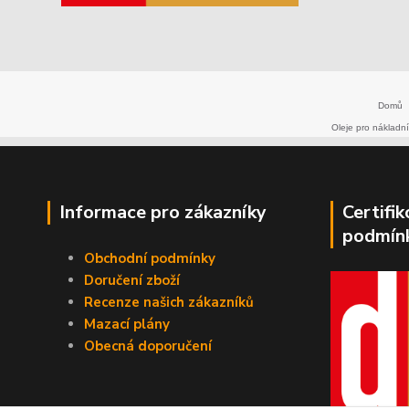
Domů
Oleje pro nákladní
Informace pro zákazníky
Certifi
podmín
Obchodní podmínky
Doručení zboží
Recenze našich zákazníků
Mazací plány
Obecná doporučení