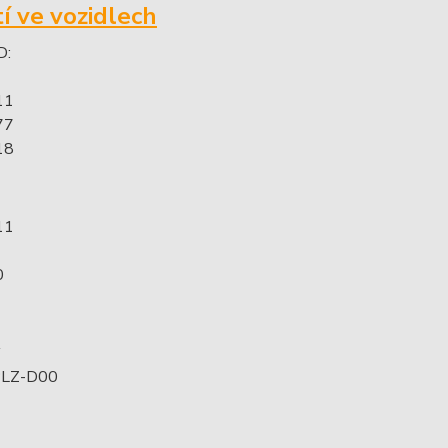
tí ve vozidlech
D:
11
77
18
11
0
PLZ-D00