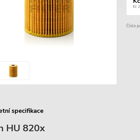
Kč
Kč 
Číslo p
tní specifikace
n HU 820x