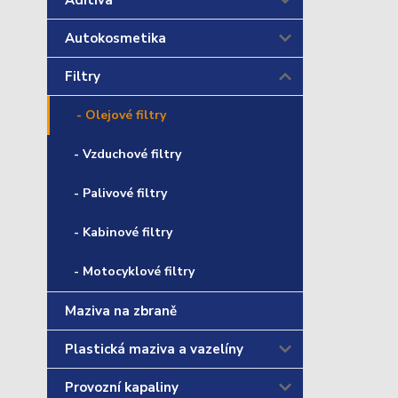
Aditiva
Autokosmetika
Filtry
- Olejové filtry
- Vzduchové filtry
- Palivové filtry
- Kabinové filtry
- Motocyklové filtry
Maziva na zbraně
Plastická maziva a vazelíny
Provozní kapaliny