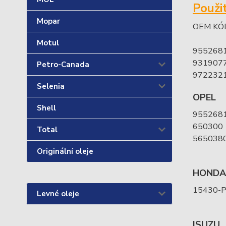
Použi
Mopar
OEM KÓ
Motul
955268
931907
Petro-Canada
972232
Selenia
OPEL
Shell
955268
650300
Total
565038
Originální oleje
HONDA
15430-
Levné oleje
ISUZU