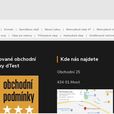
|
Kontakt
|
Specifikace olejů
|
Mazací plány
|
Motocyklové oleje 4T
|
Motocyklové ol
 vozy
|
Oleje pro traktory
|
Průmyslové oleje
|
Hydraulické oleje
|
Certifikované obcho
kované obchodní
Kde nás najdete
ky dTest
Obchodní 25
434 01 Most