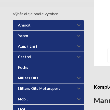
Výběr oleje podle výrobce
Amsoil
Yacco
Agip ( Eni )
Castrol
Fuchs
Millers Oils
Komple
Millers Oils Motorsport
Man
Mobil
MOL