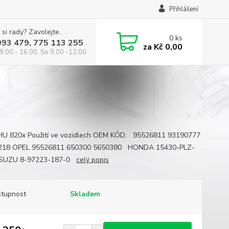
Přihlášení
 si rady? Zavolejte.
0
ks
993 479, 775 113 255
za
Kč 0,00
9.00 - 16.00, So 9.00 -12.00
U 820x Použití ve vozidlech OEM KÓD: 95526811 93190777
218 OPEL 95526811 650300 5650380 HONDA 15430-PLZ-
SUZU 8-97223-187-0
celý popis
tupnost
Skladem