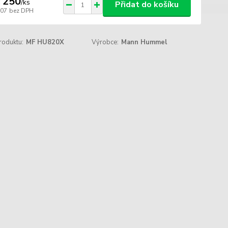
 250
/
ks
Přidat do košíku
207
bez DPH
roduktu:
MF HU820X
Výrobce:
Mann Hummel