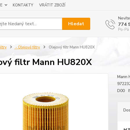
E
KONTAKTY
VRÁTIT ZBOŽÍ
Nevíte
Hledat
774 
Po-Pá 
iltry
- Olejové filtry
Olejový filtr Mann HU820X
ový filtr Mann HU820X
Mann H
97223
D00 I
Dos