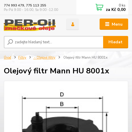
0
ks
774 993 479, 775 113 255
za
Kč 0,00
Po-Pá 9.00 - 16.00, So 9.00 -12.00
Menu
Hledat
Úvod
Filtry
- Olejové filtry
Olejový filtr Mann HU 8001x
Olejový filtr Mann HU 8001x