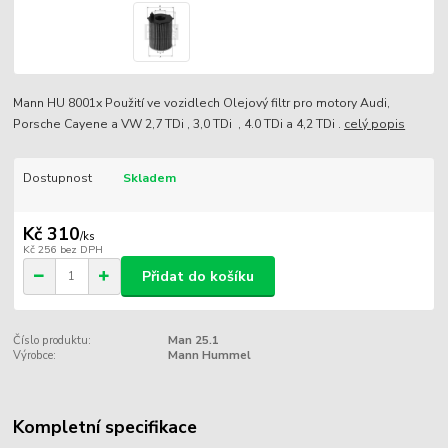
Mann HU 8001x Použití ve vozidlech Olejový filtr pro motory Audi,
Porsche Cayene a VW 2,7 TDi , 3,0 TDi , 4.0 TDi a 4,2 TDi .
celý popis
Dostupnost
Skladem
Kč 310
/
ks
Kč 256
bez DPH
Přidat do košíku
Číslo produktu:
Man 25.1
Výrobce:
Mann Hummel
Kompletní specifikace