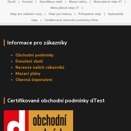
Domů
|
Kontakt
|
Specifikace olejů
|
Mazací plány
|
Motocyklové oleje 4T
|
Motocyklové oleje 2T
|
Oleje pro nákladní vozy
|
Oleje pro traktory
|
Průmyslové oleje
|
Hydraulické
oleje
|
Certifikované obchodní podmínky dTest
Informace pro zákazníky
Obchodní podmínky
Doručení zboží
Recenze našich zákazníků
Mazací plány
Obecná doporučení
Certifikované obchodní podmínky dTest